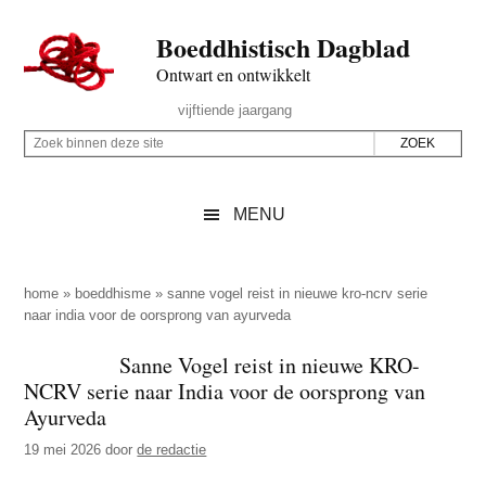
Door
Skip
Spring
Spring
Boeddhistisch Dagblad
naar
to
naar
naar
de
secondary
de
de
Ontwart en ontwikkelt
hoofd
menu
eerste
voettekst
Header
vijftiende jaargang
inhoud
sidebar
Rechts
Z
Z
o
o
e
e
MENU
k
k
b
o
i
p
home
»
boeddhisme
»
sanne vogel reist in nieuwe kro-ncrv serie
n
naar india voor de oorsprong van ayurveda
d
n
e
Sanne Vogel reist in nieuwe KRO-
e
z
NCRV serie naar India voor de oorsprong van
n
e
Ayurveda
d
s
19 mei 2026
door
de redactie
e
i
z