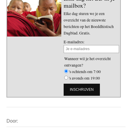
mailbox?
Elke dag sturen we je een
overzicht van de nieuwste
berichten op het Boeddhistisch
Dagblad. Gratis.
E-mailadres:
Wanneer wil je het overzicht
ontvangen?
's ochtends om 7:00
's avonds om 19:00
Primaire
Door:
Sidebar