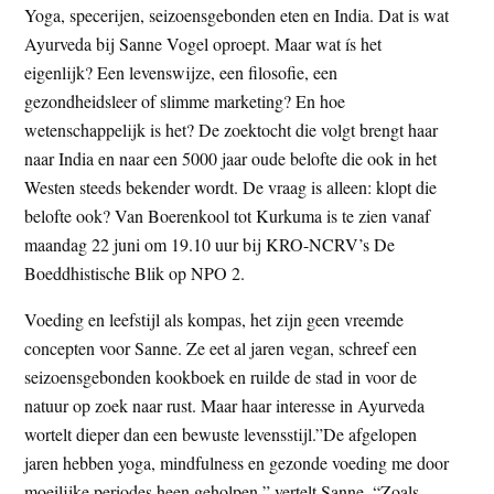
Yoga, specerijen, seizoensgebonden eten en India. Dat is wat
t
e
Ayurveda bij Sanne Vogel oproept. Maar wat ís het
e
s
eigenlijk? Een levenswijze, een filosofie, een
i
gezondheidsleer of slimme marketing? En hoe
t
wetenschappelijk is het? De zoektocht die volgt brengt haar
e
naar India en naar een 5000 jaar oude belofte die ook in het
Westen steeds bekender wordt. De vraag is alleen: klopt die
belofte ook? Van Boerenkool tot Kurkuma is te zien vanaf
maandag 22 juni om 19.10 uur bij KRO-NCRV’s De
Boeddhistische Blik op NPO 2.
Voeding en leefstijl als kompas, het zijn geen vreemde
concepten voor Sanne. Ze eet al jaren vegan, schreef een
seizoensgebonden kookboek en ruilde de stad in voor de
natuur op zoek naar rust. Maar haar interesse in Ayurveda
wortelt dieper dan een bewuste levensstijl.”De afgelopen
jaren hebben yoga, mindfulness en gezonde voeding me door
moeilijke periodes heen geholpen,” vertelt Sanne. “Zoals