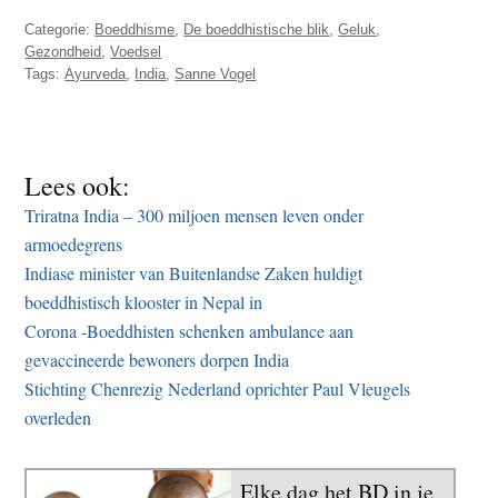
Categorie:
Boeddhisme
,
De boeddhistische blik
,
Geluk
,
Gezondheid
,
Voedsel
Tags:
Ayurveda
,
India
,
Sanne Vogel
Lees ook:
Triratna India – 300 miljoen mensen leven onder
armoedegrens
Indiase minister van Buitenlandse Zaken huldigt
boeddhistisch klooster in Nepal in
Corona -Boeddhisten schenken ambulance aan
gevaccineerde bewoners dorpen India
Stichting Chenrezig Nederland oprichter Paul Vleugels
overleden
Elke dag het BD in je