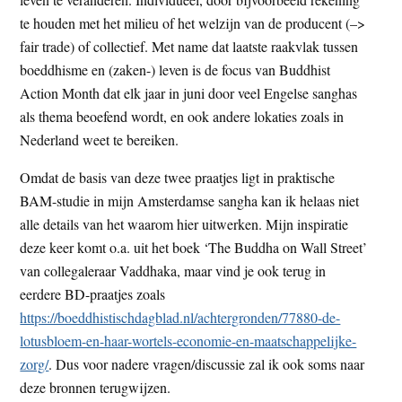
te houden met het milieu of het welzijn van de producent (–>
fair trade) of collectief. Met name dat laatste raakvlak tussen
boeddhisme en (zaken-) leven is de focus van Buddhist
Action Month dat elk jaar in juni door veel Engelse sanghas
als thema beoefend wordt, en ook andere lokaties zoals in
Nederland weet te bereiken.
Omdat de basis van deze twee praatjes ligt in praktische
BAM-studie in mijn Amsterdamse sangha kan ik helaas niet
alle details van het waarom hier uitwerken. Mijn inspiratie
deze keer komt o.a. uit het boek ‘The Buddha on Wall Street’
van collegaleraar Vaddhaka, maar vind je ook terug in
eerdere BD-praatjes zoals
https://boeddhistischdagblad.nl/achtergronden/77880-de-
lotusbloem-en-haar-wortels-economie-en-maatschappelijke-
zorg/
. Dus voor nadere vragen/discussie zal ik ook soms naar
deze bronnen terugwijzen.