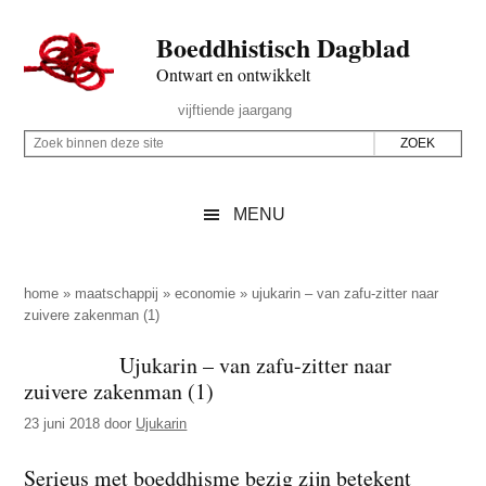
Door
Skip
Spring
Spring
Boeddhistisch Dagblad
naar
to
naar
naar
de
secondary
de
de
Ontwart en ontwikkelt
hoofd
menu
eerste
voettekst
Header
vijftiende jaargang
inhoud
sidebar
Rechts
Z
Z
o
o
e
e
MENU
k
k
b
o
i
p
home
»
maatschappij
»
economie
»
ujukarin – van zafu-zitter naar
n
zuivere zakenman (1)
d
n
e
Ujukarin – van zafu-zitter naar
e
z
zuivere zakenman (1)
n
e
d
23 juni 2018
door
Ujukarin
s
e
i
Serieus met boeddhisme bezig zijn betekent
z