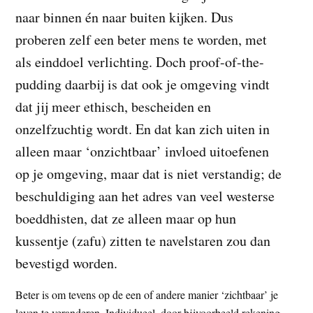
t
naar binnen én naar buiten kijken. Dus
e
e
s
proberen zelf een beter mens te worden, met
i
als einddoel verlichting. Doch proof-of-the-
t
pudding daarbij is dat ook je omgeving vindt
e
dat jij meer ethisch, bescheiden en
onzelfzuchtig wordt. En dat kan zich uiten in
alleen maar ‘onzichtbaar’ invloed uitoefenen
op je omgeving, maar dat is niet verstandig; de
beschuldiging aan het adres van veel westerse
boeddhisten, dat ze alleen maar op hun
kussentje (zafu) zitten te navelstaren zou dan
bevestigd worden.
Beter is om tevens op de een of andere manier ‘zichtbaar’ je
leven te veranderen. Individueel, door bijvoorbeeld rekening