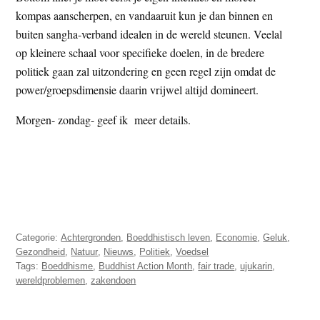
kompas aanscherpen, en vandaaruit kun je dan binnen en
buiten sangha-verband idealen in de wereld steunen. Veelal
op kleinere schaal voor specifieke doelen, in de bredere
politiek gaan zal uitzondering en geen regel zijn omdat de
power/groepsdimensie daarin vrijwel altijd domineert.
Morgen- zondag- geef ik meer details.
Categorie:
Achtergronden
,
Boeddhistisch leven
,
Economie
,
Geluk
,
Gezondheid
,
Natuur
,
Nieuws
,
Politiek
,
Voedsel
Tags:
Boeddhisme
,
Buddhist Action Month
,
fair trade
,
ujukarin
,
wereldproblemen
,
zakendoen