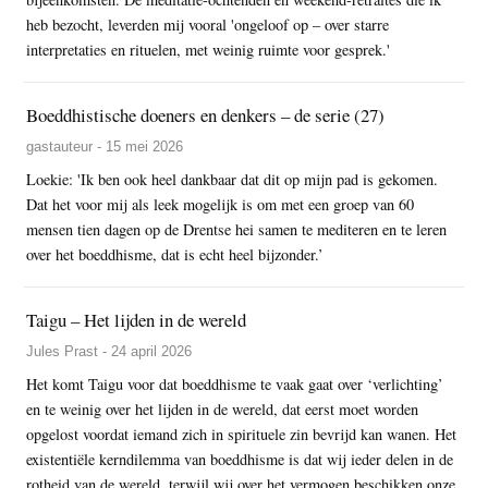
heb bezocht, leverden mij vooral 'ongeloof op – over starre
interpretaties en rituelen, met weinig ruimte voor gesprek.'
Boeddhistische doeners en denkers – de serie (27)
gastauteur - 15 mei 2026
Loekie: 'Ik ben ook heel dankbaar dat dit op mijn pad is gekomen.
Dat het voor mij als leek mogelijk is om met een groep van 60
mensen tien dagen op de Drentse hei samen te mediteren en te leren
over het boeddhisme, dat is echt heel bijzonder.’
Taigu – Het lijden in de wereld
Jules Prast - 24 april 2026
Het komt Taigu voor dat boeddhisme te vaak gaat over ‘verlichting’
en te weinig over het lijden in de wereld, dat eerst moet worden
opgelost voordat iemand zich in spirituele zin bevrijd kan wanen. Het
existentiële kerndilemma van boeddhisme is dat wij ieder delen in de
rotheid van de wereld, terwijl wij over het vermogen beschikken onze