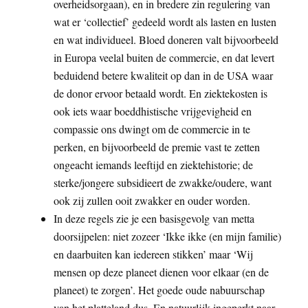
overheidsorgaan), en in bredere zin regulering van
wat er ‘collectief’ gedeeld wordt als lasten en lusten
en wat individueel. Bloed doneren valt bijvoorbeeld
in Europa veelal buiten de commercie, en dat levert
beduidend betere kwaliteit op dan in de USA waar
de donor ervoor betaald wordt. En ziektekosten is
ook iets waar boeddhistische vrijgevigheid en
compassie ons dwingt om de commercie in te
perken, en bijvoorbeeld de premie vast te zetten
ongeacht iemands leeftijd en ziektehistorie; de
sterke/jongere subsidieert de zwakke/oudere, want
ook zij zullen ooit zwakker en ouder worden.
In deze regels zie je een basisgevolg van metta
doorsijpelen: niet zozeer ‘Ikke ikke (en mijn familie)
en daarbuiten kan iedereen stikken’ maar ‘Wij
mensen op deze planeet dienen voor elkaar (en de
planeet) te zorgen’. Het goede oude nabuurschap
van het platteland dus. En natuurlijk ingeperkt naar