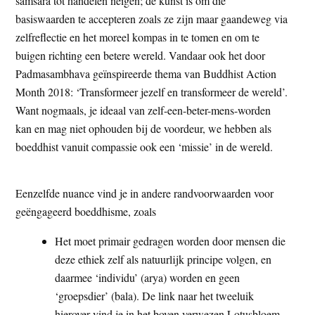
samsara tot handelen neigen; de kunst is om die
basiswaarden te accepteren zoals ze zijn maar gaandeweg via
zelfreflectie en het moreel kompas in te tomen en om te
buigen richting een betere wereld. Vandaar ook het door
Padmasambhava geïnspireerde thema van Buddhist Action
Month 2018: ‘Transformeer jezelf en transformeer de wereld’.
Want nogmaals, je ideaal van zelf-een-beter-mens-worden
kan en mag niet ophouden bij de voordeur, we hebben als
boeddhist vanuit compassie ook een ‘missie’ in de wereld.
Eenzelfde nuance vind je in andere randvoorwaarden voor
geëngageerd boeddhisme, zoals
Het moet primair gedragen worden door mensen die
deze ethiek zelf als natuurlijk principe volgen, en
daarmee ‘individu’ (arya) worden en geen
‘groepsdier’ (bala). De link naar het tweeluik
hierover vind je in het boven verwezen Lotusbloem-