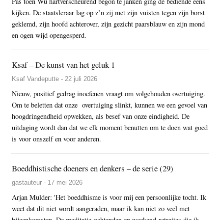
Pas toen Wu hartverscheurend begon te janken ging de bediende eens
kijken. De staatsleraar lag op z’n zij met zijn vuisten tegen zijn borst
geklemd, zijn hoofd achterover, zijn gezicht paarsblauw en zijn mond
en ogen wijd opengesperd.
Ksaf – De kunst van het geluk 1
Ksaf Vandeputte - 22 juli 2026
Nieuw, positief gedrag inoefenen vraagt om volgehouden overtuiging.
Om te beletten dat onze overtuiging slinkt, kunnen we een gevoel van
hoogdringendheid opwekken, als besef van onze eindigheid. De
uitdaging wordt dan dat we elk moment benutten om te doen wat goed
is voor onszelf en voor anderen.
Boeddhistische doeners en denkers – de serie (29)
gastauteur - 17 mei 2026
Arjan Mulder: 'Het boeddhisme is voor mij een persoonlijke tocht. Ik
weet dat dit niet wordt aangeraden, maar ik kan niet zo veel met
bijeenkomsten. De meditatie-ochtenden en weekend-retraites die ik