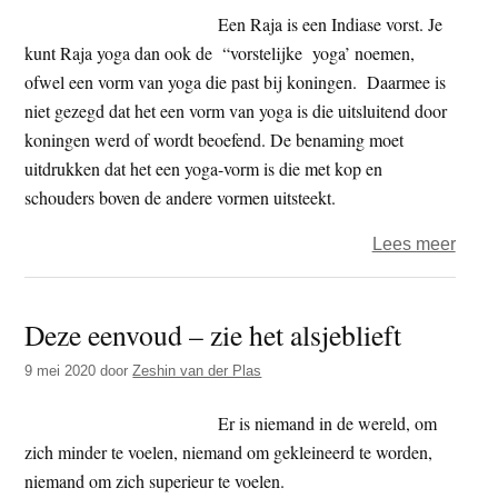
Een Raja is een Indiase vorst. Je
kunt Raja yoga dan ook de “vorstelijke yoga’ noemen,
ofwel een vorm van yoga die past bij koningen. Daarmee is
niet gezegd dat het een vorm van yoga is die uitsluitend door
koningen werd of wordt beoefend. De benaming moet
uitdrukken dat het een yoga-vorm is die met kop en
schouders boven de andere vormen uitsteekt.
over
Lees meer
De
kern
Deze eenvoud – zie het alsjeblieft
van
yoga
9 mei 2020
door
Zeshin van der Plas
–
raja
Er is niemand in de wereld, om
yoga
zich minder te voelen, niemand om gekleineerd te worden,
(deel
niemand om zich superieur te voelen.