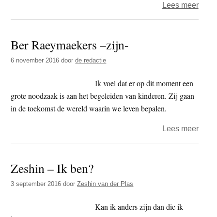
over
Lees meer
Zesh
–
Ber Raeymaekers –zijn-
De
ande
6 november 2016
door
de redactie
kant
Ik voel dat er op dit moment een
grote noodzaak is aan het begeleiden van kinderen. Zij gaan
in de toekomst de wereld waarin we leven bepalen.
over
Lees meer
Ber
Raey
Zeshin – Ik ben?
–
zijn-
3 september 2016
door
Zeshin van der Plas
Kan ik anders zijn dan die ik