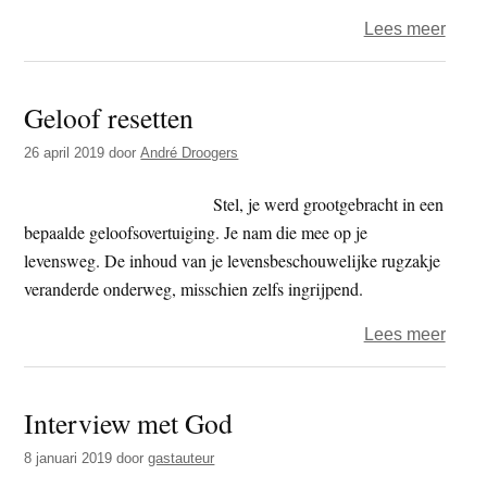
1)
over
Lees meer
Deze
eenv
Geloof resetten
–
zie
26 april 2019
door
André Droogers
het
alsjeb
Stel, je werd grootgebracht in een
bepaalde geloofsovertuiging. Je nam die mee op je
levensweg. De inhoud van je levensbeschouwelijke rugzakje
veranderde onderweg, misschien zelfs ingrijpend.
over
Lees meer
Geloo
reset
Interview met God
8 januari 2019
door
gastauteur