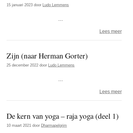
–
15 januari 2023
door
Ludo Lemmens
…
over
Lees meer
Ludo
–
Zijn (naar Herman Gorter)
Schij
25 december 2022
door
Ludo Lemmens
…
over
Lees meer
Zijn
(naar
De kern van yoga – raja yoga (deel 1)
Herm
Gorte
10 maart 2021
door
Dharmapelgrim