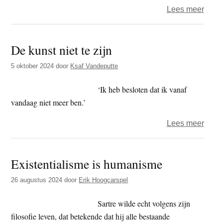
over
Lees meer
Het
jaar
De kunst niet te zijn
2025
–
5 oktober 2024
door
Ksaf Vandeputte
dag
161
‘Ik heb besloten dat ik vanaf
-
vandaag niet meer ben.’
groet
over
Lees meer
De
kunst
Existentialisme is humanisme
niet
te
26 augustus 2024
door
Erik Hoogcarspel
zijn
Sartre wilde echt volgens zijn
filosofie leven, dat betekende dat hij alle bestaande