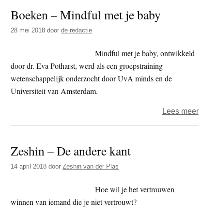
identi
Boeken – Mindful met je baby
die
elk
28 mei 2018
door
de redactie
mens
hoort
Mindful met je baby, ontwikkeld
te
door dr. Eva Potharst, werd als een groepstraining
wete
wetenschappelijk onderzocht door UvA minds en de
over
Universiteit van Amsterdam.
medit
over
Lees meer
Boek
–
Zeshin – De andere kant
Mindf
met
14 april 2018
door
Zeshin van der Plas
je
baby
Hoe wil je het vertrouwen
winnen van iemand die je niet vertrouwt?