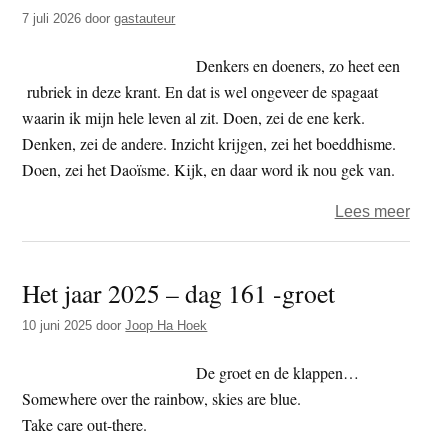
t
7 juli 2026
door
gastauteur
e
e
s
Denkers en doeners, zo heet een
i
rubriek in deze krant. En dat is wel ongeveer de spagaat
t
waarin ik mijn hele leven al zit. Doen, zei de ene kerk.
e
Denken, zei de andere. Inzicht krijgen, zei het boeddhisme.
Doen, zei het Daoïsme. Kijk, en daar word ik nou gek van.
over
Lees meer
BD
denk
Het jaar 2025 – dag 161 -groet
–
daoïs
10 juni 2025
door
Joop Ha Hoek
De groet en de klappen…
Somewhere over the rainbow, skies are blue.
Take care out-there.