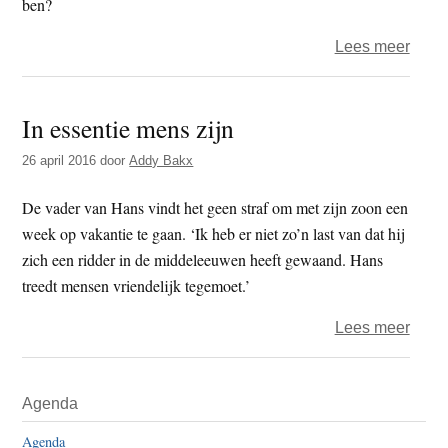
ben?
over
Lees meer
Zesh
–
In essentie mens zijn
Ik
ben?
26 april 2016
door
Addy Bakx
De vader van Hans vindt het geen straf om met zijn zoon een
week op vakantie te gaan. ‘Ik heb er niet zo’n last van dat hij
zich een ridder in de middeleeuwen heeft gewaand. Hans
treedt mensen vriendelijk tegemoet.’
over
Lees meer
In
essen
Primaire
Agenda
mens
Sidebar
zijn
Agenda