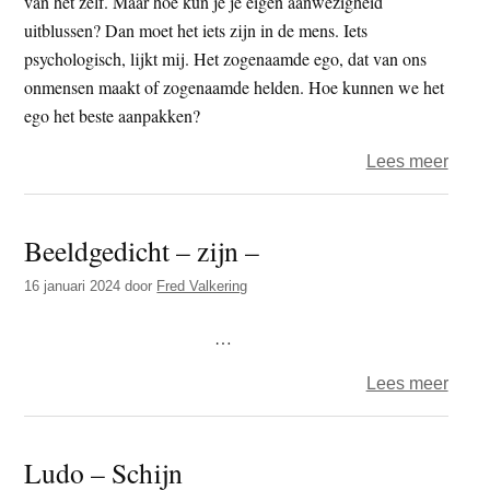
van het zelf. Maar hoe kun je je eigen aanwezigheid
uitblussen? Dan moet het iets zijn in de mens. Iets
psychologisch, lijkt mij. Het zogenaamde ego, dat van ons
onmensen maakt of zogenaamde helden. Hoe kunnen we het
ego het beste aanpakken?
over
Lees meer
Zijn
Beeldgedicht – zijn –
16 januari 2024
door
Fred Valkering
…
over
Lees meer
Beeld
–
Ludo – Schijn
zijn