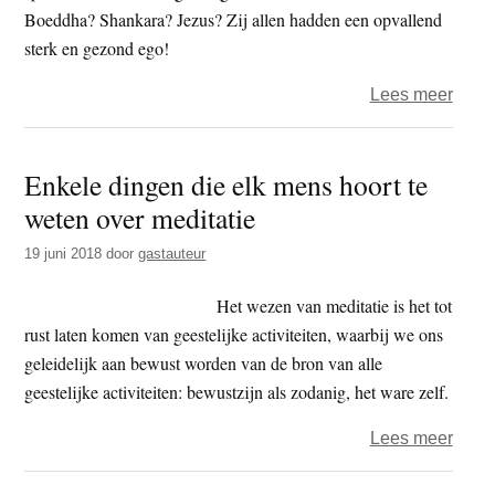
Boeddha? Shankara? Jezus? Zij allen hadden een opvallend
sterk en gezond ego!
over
Lees meer
De
oplos
Enkele dingen die elk mens hoort te
van
weten over meditatie
de
misv
19 juni 2018
door
gastauteur
rond
het
Het wezen van meditatie is het tot
ego,
rust laten komen van geestelijke activiteiten, waarbij we ons
het
geleidelijk aan bewust worden van de bron van alle
zelf
geestelijke activiteiten: bewustzijn als zodanig, het ware zelf.
en
over
Lees meer
het
Enke
begri
ding