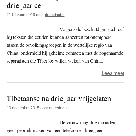
drie jaar cel
t
e
e
s
21 februari 2016
door
de redactie
i
Volgens de beschuldiging schreef
t
hij teksten die zouden kunnen aanzetten tot onenigheid
e
tussen de bevolkingsgroepen in de westelijke regio van
China, onderhield hij geheime contacten met de zogenaamde
separatisten die Tibet los willen weken van China.
over
Lees meer
Tibe
schri
Tibetaanse na drie jaar vrijgelaten
veroo
tot
10 december 2015
door
de redactie
drie
jaar
De vrouw mag drie maanden
cel
geen gebruik maken van een telefoon en kreeg een