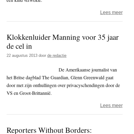
over
Lees meer
VS
–
Klokkenluider Manning voor 35 jaar
Boedd
de cel in
monn
vijfti
22 augustus 2013
door
de redactie
jaar
de
De Amerikaanse journalist van
cel
het Britse dagblad The Guardian, Glenn Greenwald gaat
in
door met zijn onthullingen over privacyschendingen door de
VS en Groot-Brittannië.
over
Lees meer
Klokk
Mann
Reporters Without Borders:
voor