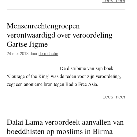
over
Lees meer
Na
gebe
Mensenrechtengroepen
voor
verontwaardigd over veroordeling
Tibe
zelfv
Gartse Jigme
drie
24 mei 2013
door
de redactie
jaar
cel
De distributie van zijn boek
voor
‘Courage of the King’ was de reden voor zijn veroordeling,
monn
zegt een anonieme bron tegen Radio Free Asia.
over
Lees meer
Mens
veron
Dalai Lama veroordeelt aanvallen van
over
boeddhisten op moslims in Birma
veroo
Garts