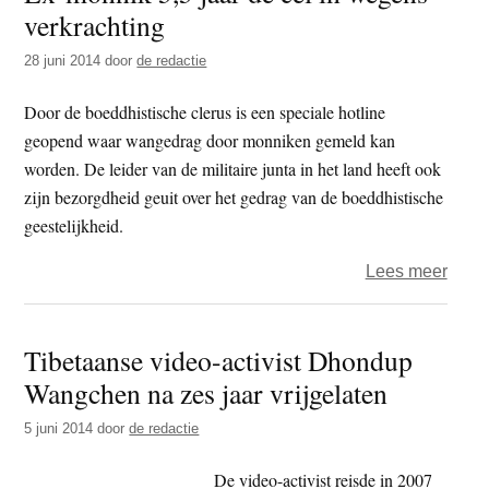
verkrachting
onde
druk
28 juni 2014
door
de redactie
beken
af’
Door de boeddhistische clerus is een speciale hotline
geopend waar wangedrag door monniken gemeld kan
worden. De leider van de militaire junta in het land heeft ook
zijn bezorgdheid geuit over het gedrag van de boeddhistische
geestelijkheid.
over
Lees meer
Ex-
monn
Tibetaanse video-activist Dhondup
5,5
Wangchen na zes jaar vrijgelaten
jaar
de
5 juni 2014
door
de redactie
cel
in
De video-activist reisde in 2007