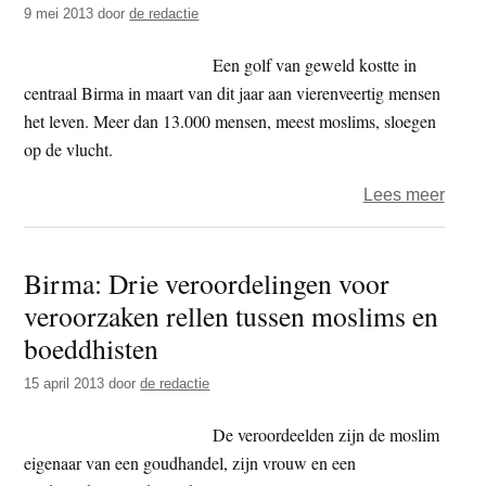
9 mei 2013
door
de redactie
Jigm
Een golf van geweld kostte in
centraal Birma in maart van dit jaar aan vierenveertig mensen
het leven. Meer dan 13.000 mensen, meest moslims, sloegen
op de vlucht.
over
Lees meer
Dalai
Lam
Birma: Drie veroordelingen voor
veroo
veroorzaken rellen tussen moslims en
aanva
van
boeddhisten
boed
15 april 2013
door
de redactie
op
mosl
De veroordeelden zijn de moslim
in
eigenaar van een goudhandel, zijn vrouw en een
Birm