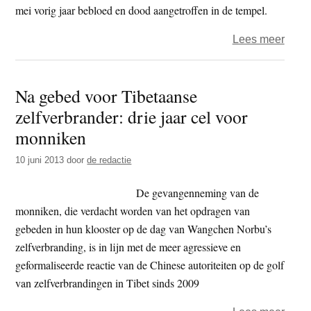
demo
mei vorig jaar bebloed en dood aangetroffen in de tempel.
over
Lees meer
Boedd
monn
Na gebed voor Tibetaanse
twint
zelfverbrander: drie jaar cel voor
jaar
de
monniken
cel
10 juni 2013
door
de redactie
in
voor
De gevangenneming van de
dood
monniken, die verdacht worden van het opdragen van
gebeden in hun klooster op de dag van Wangchen Norbu’s
zelfverbranding, is in lijn met de meer agressieve en
geformaliseerde reactie van de Chinese autoriteiten op de golf
van zelfverbrandingen in Tibet sinds 2009