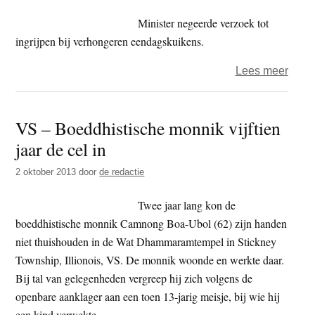
voor
Minister negeerde verzoek tot
inbra
ingrijpen bij verhongeren eendagskuikens.
milita
comp
over
Lees meer
Wakk
Dier:
VS – Boeddhistische monnik vijftien
‘Rech
jaar de cel in
veroo
minis
2 oktober 2013
door
de redactie
Kam
tot
Twee jaar lang kon de
maxi
boeddhistische monnik Camnong Boa-Ubol (62) zijn handen
dwan
niet thuishouden in de Wat Dhammaramtempel in Stickney
Township, Illionois, VS. De monnik woonde en werkte daar.
Bij tal van gelegenheden vergreep hij zich volgens de
openbare aanklager aan een toen 13-jarig meisje, bij wie hij
een kind verwekte.