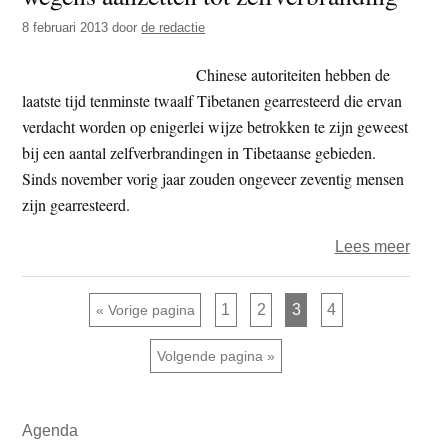
veroo
8 februari 2013
door
de redactie
tot
derti
Chinese autoriteiten hebben de
jaar
laatste tijd tenminste twaalf Tibetanen gearresteerd die ervan
cel
verdacht worden op enigerlei wijze betrokken te zijn geweest
bij een aantal zelfverbrandingen in Tibetaanse gebieden.
Sinds november vorig jaar zouden ongeveer zeventig mensen
zijn gearresteerd.
over
Lees meer
Stee
meer
Pagina
Pagina
Pagina
Pagina
Ga naar
1
2
3
4
«
Vorige pagina
Tibe
opge
Ga naar
Volgende pagina »
wege
aanze
Primaire
tot
Agenda
Sidebar