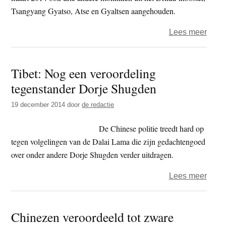
cel
Tsangyang Gyatso, Atse en Gyaltsen aangehouden.
veroo
over
Lees meer
Tibe
monn
Tibet: Nog een veroordeling
tot
tegenstander Dorje Shugden
tien
jaar
19 december 2014
door
de redactie
cel
veroo
De Chinese politie treedt hard op
tegen volgelingen van de Dalai Lama die zijn gedachtengoed
over onder andere Dorje Shugden verder uitdragen.
over
Lees meer
Tibet:
Nog
Chinezen veroordeeld tot zware
een