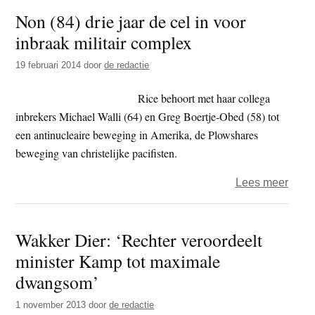
Non (84) drie jaar de cel in voor
Gyalt
inbraak militair complex
achtt
jaar
19 februari 2014
door
de redactie
de
cel
Rice behoort met haar collega
in
inbrekers Michael Walli (64) en Greg Boertje-Obed (58) tot
een antinucleaire beweging in Amerika, de Plowshares
beweging van christelijke pacifisten.
over
Lees meer
Non
(84)
Wakker Dier: ‘Rechter veroordeelt
drie
minister Kamp tot maximale
jaar
de
dwangsom’
cel
1 november 2013
door
de redactie
in