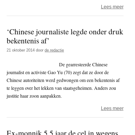
over
Lees meer
Tibe
zang
‘Chinese journaliste legde onder druk
veroo
bekentenis af’
tot
vier
21 oktober 2014
door
de redactie
jaar
cel
De gearresteerde Chinese
journalist en activiste Gao Yu (70) zegt dat ze door de
Chinese autoriteiten werd gedwongen om een bekentenis af
te leggen over het lekken van staatsgeheimen. Anders zou
justitie haar zoon aanpakken.
over
Lees meer
‘Chi
journ
Ex-monnik 5,5 jaar de cel in wegens
legd