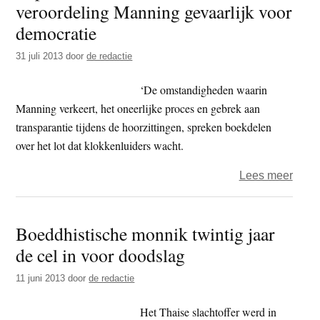
veroordeling Manning gevaarlijk voor
35
jaar
democratie
de
31 juli 2013
door
de redactie
cel
in
‘De omstandigheden waarin
Manning verkeert, het oneerlijke proces en gebrek aan
transparantie tijdens de hoorzittingen, spreken boekdelen
over het lot dat klokkenluiders wacht.
over
Lees meer
Repor
Witho
Boeddhistische monnik twintig jaar
Borde
de cel in voor doodslag
veroo
Mann
11 juni 2013
door
de redactie
gevaa
voor
Het Thaise slachtoffer werd in