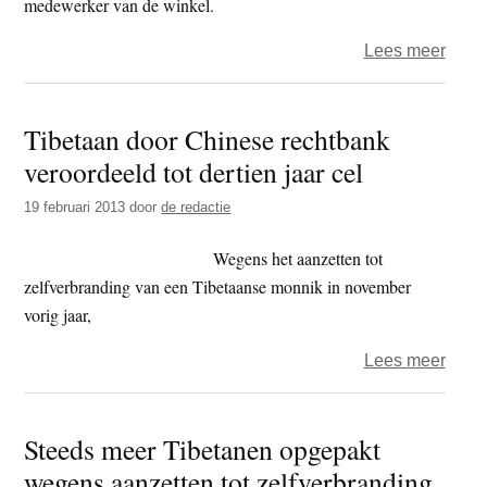
medewerker van de winkel.
over
Lees meer
Birma
Drie
Tibetaan door Chinese rechtbank
veroo
veroordeeld tot dertien jaar cel
voor
vero
19 februari 2013
door
de redactie
relle
tusse
Wegens het aanzetten tot
mosl
zelfverbranding van een Tibetaanse monnik in november
en
vorig jaar,
boed
over
Lees meer
Tibet
door
Steeds meer Tibetanen opgepakt
Chin
wegens aanzetten tot zelfverbranding
recht