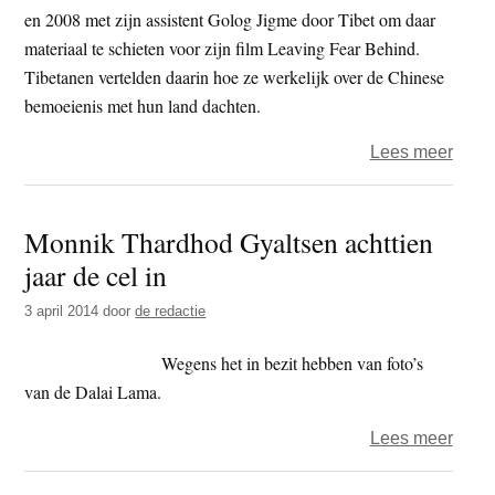
wege
en 2008 met zijn assistent Golog Jigme door Tibet om daar
verkr
materiaal te schieten voor zijn film Leaving Fear Behind.
Tibetanen vertelden daarin hoe ze werkelijk over de Chinese
bemoeienis met hun land dachten.
over
Lees meer
Tibe
video
Monnik Thardhod Gyaltsen achttien
activi
jaar de cel in
Dhon
Wang
3 april 2014
door
de redactie
na
zes
Wegens het in bezit hebben van foto’s
jaar
van de Dalai Lama.
vrijg
over
Lees meer
Monn
Thar