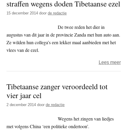
straffen wegens doden Tibetaanse ezel
veroo
tegen
15 december 2014
door
de redactie
Dorje
Shug
De twee reden het dier in
augustus van dit jaar in de provincie Zanda met hun auto aan.
Ze wilden hun collega’s een lekker maal aanbieden met het
vlees van de ezel.
over
Lees meer
Chin
veroo
Tibetaanse zanger veroordeeld tot
tot
vier jaar cel
zwar
straff
2 december 2014
door
de redactie
wege
dode
Wegens het zingen van liedjes
Tibe
met volgens China ‘een politieke ondertoon’.
ezel