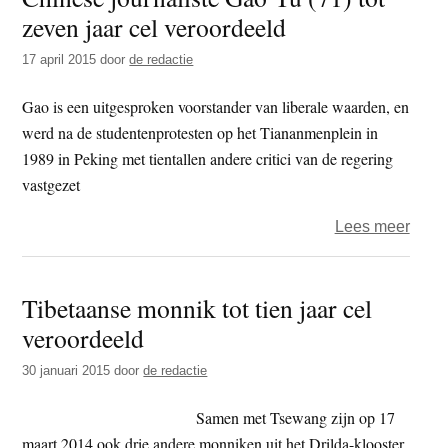
zeven jaar cel veroordeeld
vrijg
na
17 april 2015
door
de redactie
veroo
wege
Gao is een uitgesproken voorstander van liberale waarden, en
brand
werd na de studentenprotesten op het Tiananmenplein in
1989 in Peking met tientallen andere critici van de regering
vastgezet
over
Lees meer
Chin
journ
Tibetaanse monnik tot tien jaar cel
Gao
veroordeeld
Yu
(71)
30 januari 2015
door
de redactie
tot
zeve
Samen met Tsewang zijn op 17
jaar
maart 2014 ook drie andere monniken uit het Drilda-klooster,