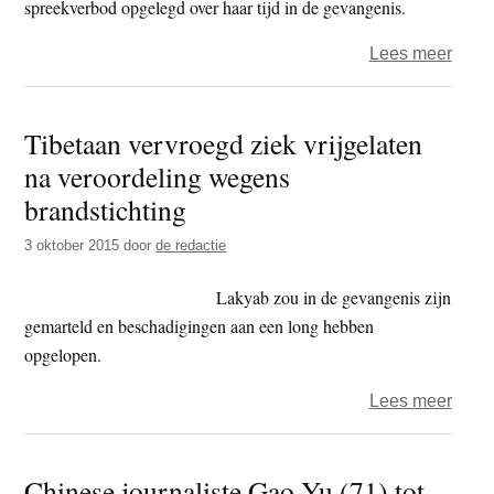
spreekverbod opgelegd over haar tijd in de gevangenis.
over
Lees meer
Tibe
na
Tibetaan vervroegd ziek vrijgelaten
drie
na veroordeling wegens
jaar
vrijg
brandstichting
3 oktober 2015
door
de redactie
Lakyab zou in de gevangenis zijn
gemarteld en beschadigingen aan een long hebben
opgelopen.
over
Lees meer
Tibet
verv
Chinese journaliste Gao Yu (71) tot
ziek