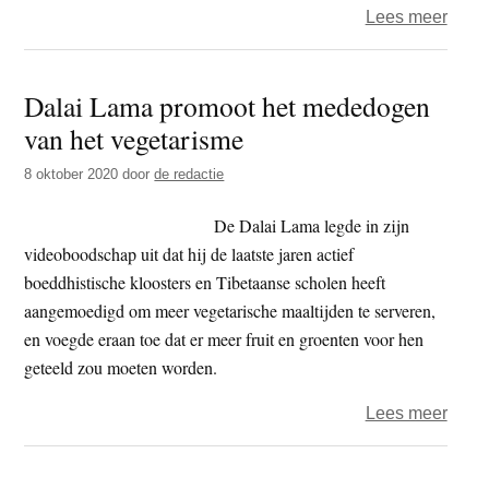
over
Lees meer
B’ete
–
Dalai Lama promoot het mededogen
recep
van het vegetarisme
om
hond
8 oktober 2020
door
de redactie
te
word
De Dalai Lama legde in zijn
en
videoboodschap uit dat hij de laatste jaren actief
auber
boeddhistische kloosters en Tibetaanse scholen heeft
met
aangemoedigd om meer vegetarische maaltijden te serveren,
walno
en voegde eraan toe dat er meer fruit en groenten voor hen
geteeld zou moeten worden.
over
Lees meer
Dalai
Lam