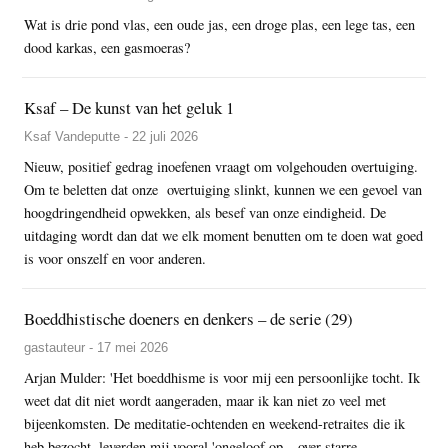
Wat is drie pond vlas, een oude jas, een droge plas, een lege tas, een
dood karkas, een gasmoeras?
Ksaf – De kunst van het geluk 1
Ksaf Vandeputte - 22 juli 2026
Nieuw, positief gedrag inoefenen vraagt om volgehouden overtuiging.
Om te beletten dat onze overtuiging slinkt, kunnen we een gevoel van
hoogdringendheid opwekken, als besef van onze eindigheid. De
uitdaging wordt dan dat we elk moment benutten om te doen wat goed
is voor onszelf en voor anderen.
Boeddhistische doeners en denkers – de serie (29)
gastauteur - 17 mei 2026
Arjan Mulder: 'Het boeddhisme is voor mij een persoonlijke tocht. Ik
weet dat dit niet wordt aangeraden, maar ik kan niet zo veel met
bijeenkomsten. De meditatie-ochtenden en weekend-retraites die ik
heb bezocht, leverden mij vooral 'ongeloof op – over starre