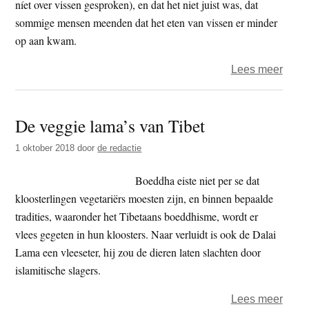
níet over vissen gesproken), en dat het niet juist was, dat
sommige mensen meenden dat het eten van vissen er minder
op aan kwam.
over
Lees meer
1973
–
De veggie lama’s van Tibet
Victo
Westh
1 oktober 2018
door
de redactie
Dalai
Lam
Boeddha eiste niet per se dat
en
kloosterlingen vegetariërs moesten zijn, en binnen bepaalde
het
tradities, waaronder het Tibetaans boeddhisme, wordt er
dagb
vlees gegeten in hun kloosters. Naar verluidt is ook de Dalai
(4)
Lama een vleeseter, hij zou de dieren laten slachten door
islamitische slagers.
over
Lees meer