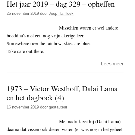
Het jaar 2019 – dag 329 – opheffen
prom
het
25 november 2019
door
Joop Ha Hoek
mede
van
Misschien waren er wel andere
het
boeddha’s met een nog vrijmakerige leer.
vege
Somewhere over the rainbow, skies are blue.
Take care out-there.
over
Lees meer
Het
jaar
1973 – Victor Westhoff, Dalai Lama
2019
en het dagboek (4)
–
dag
16 november 2019
door
gastauteur
329
–
Met nadruk zei hij (Dalai Lama)
ophef
daarna dat vissen ook dieren waren (er was nog in het geheel