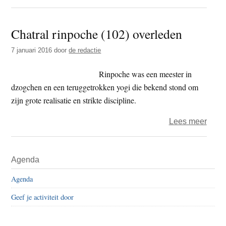
De
vegg
Chatral rinpoche (102) overleden
lama’
van
7 januari 2016
door
de redactie
Tibet
Rinpoche was een meester in
dzogchen en een teruggetrokken yogi die bekend stond om
zijn grote realisatie en strikte discipline.
over
Lees meer
Chatr
rinpo
Primaire
Agenda
(102)
Sidebar
over
Agenda
Geef je activiteit door