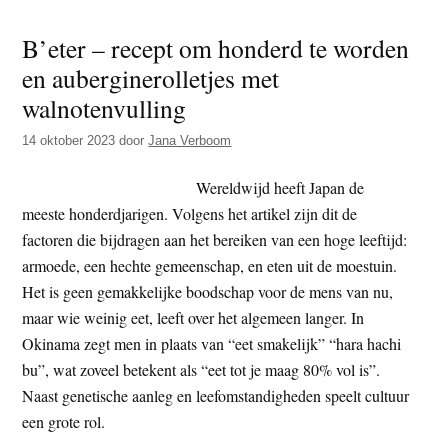
voor
B’eter – recept om honderd te worden
de
en auberginerolletjes met
zwijn
walnotenvulling
14 oktober 2023
door
Jana Verboom
Wereldwijd heeft Japan de
meeste honderdjarigen. Volgens het artikel zijn dit de
factoren die bijdragen aan het bereiken van een hoge leeftijd:
armoede, een hechte gemeenschap, en eten uit de moestuin.
Het is geen gemakkelijke boodschap voor de mens van nu,
maar wie weinig eet, leeft over het algemeen langer. In
Okinama zegt men in plaats van “eet smakelijk” “hara hachi
bu”, wat zoveel betekent als “eet tot je maag 80% vol is”.
Naast genetische aanleg en leefomstandigheden speelt cultuur
een grote rol.