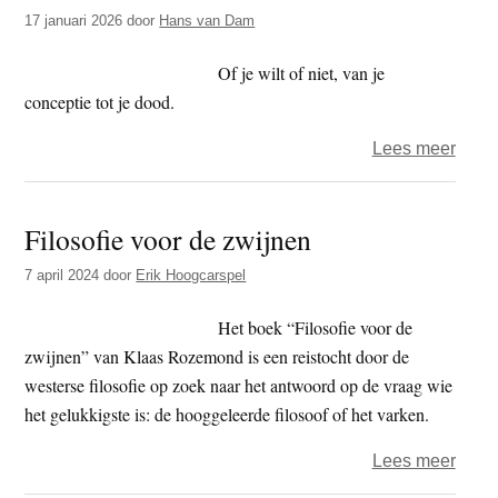
t
17 januari 2026
door
Hans van Dam
e
e
s
Of je wilt of niet, van je
i
conceptie tot je dood.
t
e
over
Lees meer
Leve
is
Filosofie voor de zwijnen
dode
en
7 april 2024
door
Erik Hoogcarspel
laten
dode
Het boek “Filosofie voor de
zwijnen” van Klaas Rozemond is een reistocht door de
westerse filosofie op zoek naar het antwoord op de vraag wie
het gelukkigste is: de hooggeleerde filosoof of het varken.
over
Lees meer
Filos