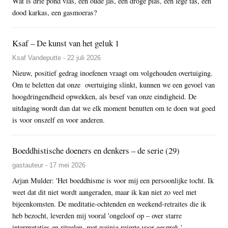
Wat is drie pond vlas, een oude jas, een droge plas, een lege tas, een
dood karkas, een gasmoeras?
Ksaf – De kunst van het geluk 1
Ksaf Vandeputte - 22 juli 2026
Nieuw, positief gedrag inoefenen vraagt om volgehouden overtuiging.
Om te beletten dat onze overtuiging slinkt, kunnen we een gevoel van
hoogdringendheid opwekken, als besef van onze eindigheid. De
uitdaging wordt dan dat we elk moment benutten om te doen wat goed
is voor onszelf en voor anderen.
Boeddhistische doeners en denkers – de serie (29)
gastauteur - 17 mei 2026
Arjan Mulder: 'Het boeddhisme is voor mij een persoonlijke tocht. Ik
weet dat dit niet wordt aangeraden, maar ik kan niet zo veel met
bijeenkomsten. De meditatie-ochtenden en weekend-retraites die ik
heb bezocht, leverden mij vooral 'ongeloof op – over starre
interpretaties en rituelen, met weinig ruimte voor gesprek.'