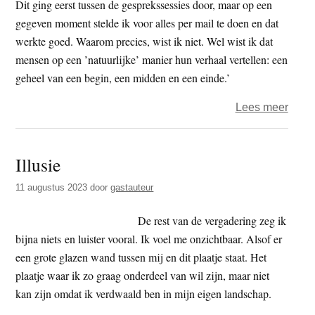
Dit ging eerst tussen de gesprekssessies door, maar op een
gegeven moment stelde ik voor alles per mail te doen en dat
werkte goed. Waarom precies, wist ik niet. Wel wist ik dat
mensen op een ’natuurlijke’ manier hun verhaal vertellen: een
geheel van een begin, een midden en een einde.’
over
Lees meer
Boedd
doen
Illusie
en
denk
11 augustus 2023
door
gastauteur
–
de
De rest van de vergadering zeg ik
serie
bijna niets en luister vooral. Ik voel me onzichtbaar. Alsof er
(38)
een grote glazen wand tussen mij en dit plaatje staat. Het
plaatje waar ik zo graag onderdeel van wil zijn, maar niet
kan zijn omdat ik verdwaald ben in mijn eigen landschap.