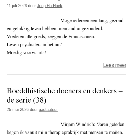
t
11 juli 2026
door
Joop Ha Hoek
e
e
s
Moge iedereen een lang, gezond
i
en gelukkig leven hebben, niemand uitgezonderd.
t
Vrede en alle goeds, zeggen de Franciscanen.
e
Leven psychiaters in het nu?
Moedig voorwaarts!
over
Lees meer
Colu
van
Boeddhistische doeners en denkers –
Joop
de serie (38)
–
nu
25 mei 2026
door
gastauteur
Mirjam Windrich: ‘Jaren geleden
begon ik vanuit mijn therapiepraktijk met mensen te mailen.