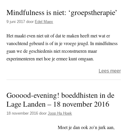
boed
Mindfulness is niet: ‘groepstherapie’
–
hoev
9 juni 2017
door
Edel Maex
water
kun
Het maakt even niet uit of dat te maken heeft met wat er
je
vanochtend gebeurd is of in je vroege jeugd. In mindfulness
bij
gaan we de geschiedenis niet reconstrueren maar
de
experimenteren met hoe je ermee kunt omgaan.
wijn
over
Lees meer
doen
Mindf
is
Gooood-evening! boeddhisten in de
niet:
Lage Landen – 18 november 2016
‘groe
18 november 2016
door
Joop Ha Hoek
Moet je dan ook zo’n jurk aan,