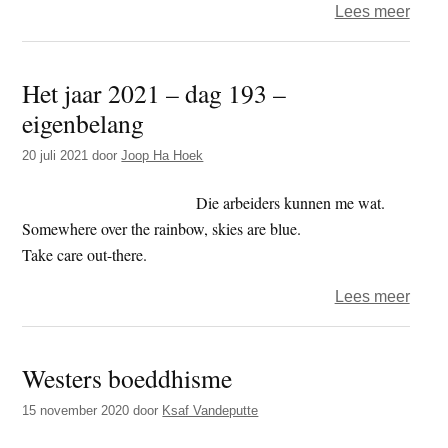
over
Lees meer
Illusi
Het jaar 2021 – dag 193 –
eigenbelang
20 juli 2021
door
Joop Ha Hoek
Die arbeiders kunnen me wat.
Somewhere over the rainbow, skies are blue.
Take care out-there.
over
Lees meer
Het
jaar
Westers boeddhisme
2021
–
15 november 2020
door
Ksaf Vandeputte
dag