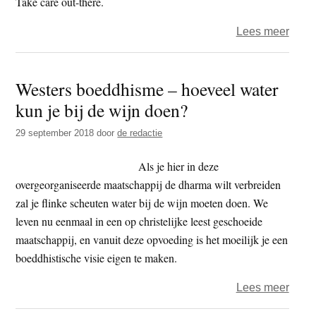
Take care out-there.
over
Lees meer
Het
jaar
Westers boeddhisme – hoeveel water
2019
kun je bij de wijn doen?
–
dag
29 september 2018
door
de redactie
241
–
Als je hier in deze
beoo
overgeorganiseerde maatschappij de dharma wilt verbreiden
zal je flinke scheuten water bij de wijn moeten doen. We
leven nu eenmaal in een op christelijke leest geschoeide
maatschappij, en vanuit deze opvoeding is het moeilijk je een
boeddhistische visie eigen te maken.
over
Lees meer
West