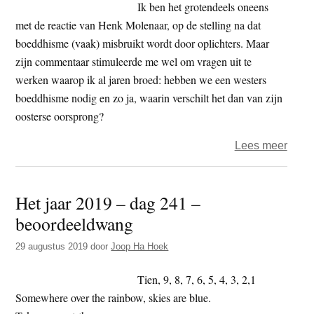
193
Ik ben het grotendeels oneens
–
met de reactie van Henk Molenaar, op de stelling na dat
eige
boeddhisme (vaak) misbruikt wordt door oplichters. Maar
zijn commentaar stimuleerde me wel om vragen uit te
werken waarop ik al jaren broed: hebben we een westers
boeddhisme nodig en zo ja, waarin verschilt het dan van zijn
oosterse oorsprong?
over
Lees meer
West
boed
Het jaar 2019 – dag 241 –
beoordeeldwang
29 augustus 2019
door
Joop Ha Hoek
Tien, 9, 8, 7, 6, 5, 4, 3, 2,1
Somewhere over the rainbow, skies are blue.