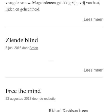
vroeg de vrouw. Moge iedereen gelukkig zijn, vrij van haat,
lijden en gehechtheid.
over
Lees meer
Gooo
eveni
Ziende blind
boed
in
5 juni 2016
door
Ardan
de
Lage
…
Land
over
Lees meer
–
Zien
18
blind
nove
Free the mind
2016
23 augustus 2013
door
de redactie
Richard Davidson is een