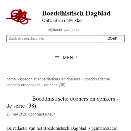
Door
Skip
Spring
Spring
Boeddhistisch Dagblad
naar
to
naar
naar
de
secondary
de
de
Ontwart en ontwikkelt
hoofd
menu
eerste
voettekst
Header
vijftiende jaargang
inhoud
sidebar
Rechts
Z
Z
o
o
e
e
MENU
k
k
b
o
i
p
home
»
boeddhistische denkers en doeners
»
boeddhistische
n
doeners en denkers – de serie (38)
d
n
e
Boeddhistische doeners en denkers –
e
z
de serie (38)
n
e
d
25 mei 2026
door
gastauteur
s
e
i
De redactie van het Boeddhistisch Dagblad is geïnteresseerd
z