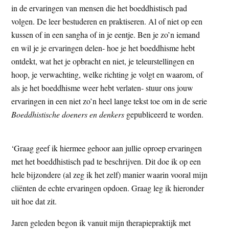
in de ervaringen van mensen die het boeddhistisch pad
t
e
volgen. De leer bestuderen en praktiseren. Al of niet op een
e
s
kussen of in een sangha of in je eentje. Ben je zo’n iemand
i
en wil je je ervaringen delen- hoe je het boeddhisme hebt
t
ontdekt, wat het je opbracht en niet, je teleurstellingen en
e
hoop, je verwachting, welke richting je volgt en waarom, of
als je het boeddhisme weer hebt verlaten- stuur ons jouw
ervaringen in een niet zo’n heel lange tekst toe om in de serie
Boeddhistische doeners en denkers
gepubliceerd te worden.
‘Graag geef ik hiermee gehoor aan jullie oproep ervaringen
met het boeddhistisch pad te beschrijven. Dit doe ik op een
hele bijzondere (al zeg ik het zelf) manier waarin vooral mijn
cliënten de echte ervaringen opdoen. Graag leg ik hieronder
uit hoe dat zit.
Jaren geleden begon ik vanuit mijn therapiepraktijk met