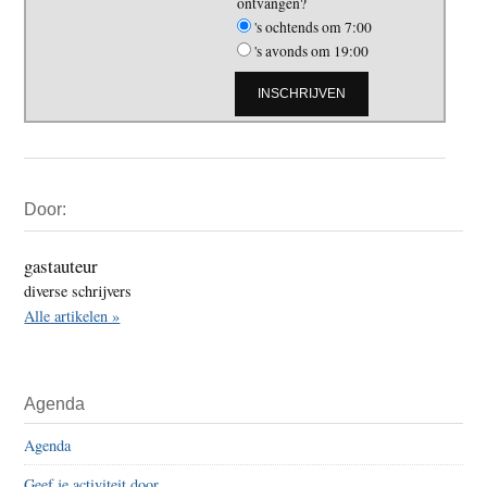
ontvangen?
's ochtends om 7:00
's avonds om 19:00
Primaire
Door:
Sidebar
gastauteur
diverse schrijvers
Alle artikelen »
Agenda
Agenda
Geef je activiteit door