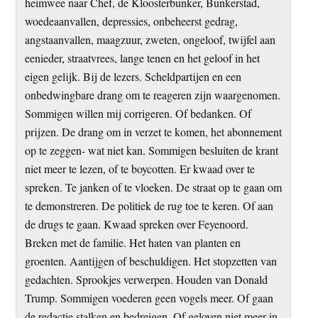
heimwee naar Chef, de Kloosterbunker, Bunkerstad,
woedeaanvallen, depressies, onbeheerst gedrag,
angstaanvallen, maagzuur, zweten, ongeloof, twijfel aan
eenieder, straatvrees, lange tenen en het geloof in het
eigen gelijk. Bij de lezers. Scheldpartijen en een
onbedwingbare drang om te reageren zijn waargenomen.
Sommigen willen mij corrigeren. Of bedanken. Of
prijzen. De drang om in verzet te komen, het abonnement
op te zeggen- wat niet kan. Sommigen besluiten de krant
niet meer te lezen, of te boycotten. Er kwaad over te
spreken. Te janken of te vloeken. De straat op te gaan om
te demonstreren. De politiek de rug toe te keren. Of aan
de drugs te gaan. Kwaad spreken over Feyenoord.
Breken met de familie. Het haten van planten en
groenten. Aantijgen of beschuldigen. Het stopzetten van
gedachten. Sprookjes verwerpen. Houden van Donald
Trump. Sommigen voederen geen vogels meer. Of gaan
de redactie stalken en bedreigen. Of geloven niet meer in