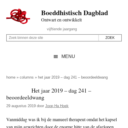
Door
Skip
Spring
Spring
Boeddhistisch Dagblad
naar
to
naar
naar
de
secondary
de
de
Ontwart en ontwikkelt
hoofd
menu
eerste
voettekst
Header
vijftiende jaargang
inhoud
sidebar
Rechts
Z
Z
o
o
e
e
MENU
k
k
b
o
i
p
home
»
columns
»
het jaar 2019 – dag 241 – beoordeeldwang
n
d
Het jaar 2019 – dag 241 –
n
e
beoordeeldwang
e
z
n
29 augustus 2019
door
Joop Ha Hoek
e
d
s
Vanmiddag was ik bij de manueel therapeut omdat het kapsel
e
i
van mijn gewrichten door de enorme hitte van de afgelopen
z