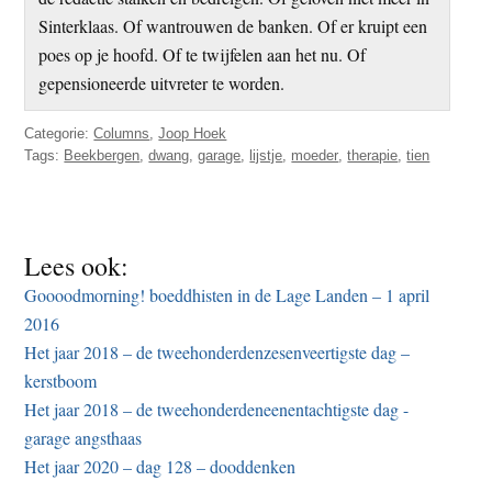
Sinterklaas. Of wantrouwen de banken. Of er kruipt een
poes op je hoofd. Of te twijfelen aan het nu. Of
gepensioneerde uitvreter te worden.
Categorie:
Columns
,
Joop Hoek
Tags:
Beekbergen
,
dwang
,
garage
,
lijstje
,
moeder
,
therapie
,
tien
Lees ook:
Goooodmorning! boeddhisten in de Lage Landen – 1 april
2016
Het jaar 2018 – de tweehonderdenzesenveertigste dag –
kerstboom
Het jaar 2018 – de tweehonderdeneenentachtigste dag -
garage angsthaas
Het jaar 2020 – dag 128 – dooddenken