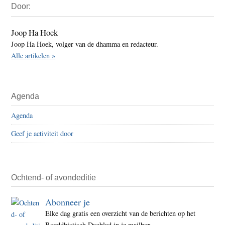
Door:
Sidebar
Joop Ha Hoek
Joop Ha Hoek, volger van de dhamma en redacteur.
Alle artikelen »
Agenda
Agenda
Geef je activiteit door
Ochtend- of avondeditie
Abonneer je
Elke dag gratis een overzicht van de berichten op het
Boeddhistisch Dagblad in je mailbox.