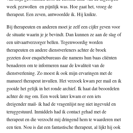
t
week gezwollen en pijnlijk was. Hoe gaat het, vroeg de
e
e
therapeut. Een zeven, antwoordde ik. Hij knikte.
s
i
Bij therapeuten en anderen moet je zelf een cijfer geven voor
t
de situatie waarin je je bevindt. Dan kunnen ze aan de slag of
e
een uitvaartverzorger bellen. Tegenwoordig worden
therapeuten en andere dienstverleners achter de broek
gezeten door enquêtebureaus die namens hun baas cliënten
benaderen om te informeren naar de kwaliteit van de
dienstverlening. Zo moest ik ook mijn ervaringen met de
manueel therapeut invullen. Het verzoek kwam per mail en ik
gooide het gelijk in het ronde archief. Ik haat dat beoordelen
achter de rug om. Een week later kwam er een iets
dreigender mail- ik had de vragenlijst nog niet ingevuld en
teruggestuurd. Inmiddels had ik contact gehad met de
therapeut en die verzocht mij dringend hem te waarderen met
een tien. Nou is dat een fantastische therapeut, al lijkt hij ook