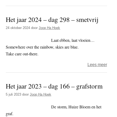
Het
jaar
Het jaar 2024 – dag 298 – smetvrij
2025
–
24 oktober 2024
door
Joop Ha Hoek
dag
zesti
Laat ebben, laat vloeien…
–
Somewhere over the rainbow, skies are blue.
opa
Take care out-there.
over
Lees meer
Het
jaar
Het jaar 2023 – dag 166 – grafstorm
2024
–
5 juli 2023
door
Joop Ha Hoek
dag
298
De storm, Huize Bloem en het
–
graf.