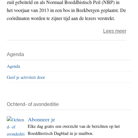
zuil gebeiteld en als Normaal Boeddhistisch Peil (NBP) in
april
het voorjaar van 2013 in een bos in Beekbergen geplaatst. De
2016
coördinaten worden te zijner tijd aan de lezers verstrekt.
over
Lees meer
Noor
winn
Primaire
Agenda
van
Sidebar
prijs
Agenda
wil
Geef je activiteit door
De
Echt
Boed
opst
Ochtend- of avondeditie
Abonneer je
Elke dag gratis een overzicht van de berichten op het
Boeddhistisch Dagblad in je mailbox.