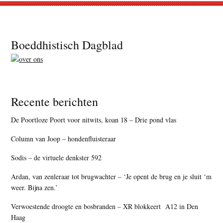
Footer
Boeddhistisch Dagblad
Recente berichten
De Poortloze Poort voor nitwits, koan 18 – Drie pond vlas
Column van Joop – hondenfluisteraar
Sodis – de virtuele denkster 592
Ardan, van zenleraar tot brugwachter – ‘Je opent de brug en je sluit ‘m
weer. Bijna zen.’
Verwoestende droogte en bosbranden – XR blokkeert A12 in Den
Haag