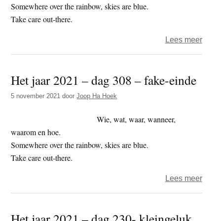
smetv
Somewhere over the rainbow, skies are blue.
Take care out-there.
over
Lees meer
Het
jaar
Het jaar 2021 – dag 308 – fake-einde
2023
–
5 november 2021
door
Joop Ha Hoek
dag
166
Wie, wat, waar, wanneer,
–
waarom en hoe.
grafs
Somewhere over the rainbow, skies are blue.
Take care out-there.
over
Lees meer
Het
jaar
Het jaar 2021 – dag 230- kleingeluk
2021