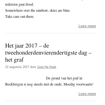
mijn
iedereen gaat dood.
graf
Somewhere over the rainbow, skies are blue.
Take care out-there.
over
Lees meer
Het
jaar
Het jaar 2017 – de
2018
tweehonderdenvierendertigste dag –
–
de
het graf
twee
22 augustus 2017
door
Joop Ha Hoek
dag
–
De grond van het graf in
kers
Beekbergen is nog steeds niet de oude. Moedig voorwaarts!
over
Lees meer
Het