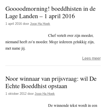
jaar
Goooodmorning! boeddhisten in de
2017
Lage Landen – 1 april 2016
–
de
1 april 2016
door
Joop Ha Hoek
tweeh
dag
Chef vertelt over zijn moeder,
–
niemand heeft zo’n moeder. Moge iedereen gelukkig zijn,
het
met name jij.
graf
over
Lees meer
Gooo
boed
Noor winnaar van prijsvraag: wil De
in
Echte Boeddhist opstaan
de
Lage
1 oktober 2012
door
Joop Ha Hoek
Land
–
De winnende tekst wordt in een
1