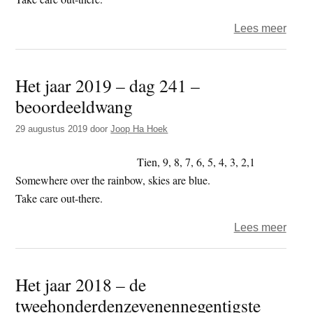
over
Lees meer
Het
jaar
Het jaar 2019 – dag 241 –
2019
beoordeeldwang
–
dag
29 augustus 2019
door
Joop Ha Hoek
333
–
Tien, 9, 8, 7, 6, 5, 4, 3, 2,1
vervui
Somewhere over the rainbow, skies are blue.
Take care out-there.
over
Lees meer
Het
jaar
Het jaar 2018 – de
2019
tweehonderdenzevenennegentigste
–