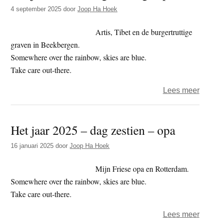
t
4 september 2025
door
Joop Ha Hoek
e
e
s
Artis, Tibet en de burgertruttige
i
graven in Beekbergen.
t
Somewhere over the rainbow, skies are blue.
e
Take care out-there.
over
Lees meer
Het
jaar
Het jaar 2025 – dag zestien – opa
2025
–
16 januari 2025
door
Joop Ha Hoek
dag
247
Mijn Friese opa en Rotterdam.
–
Somewhere over the rainbow, skies are blue.
grafp
Take care out-there.
over
Lees meer