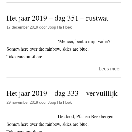
Het
jaar
Het jaar 2019 – dag 351 – rustwat
2020
–
17 december 2019
door
Joop Ha Hoek
dag
118
‘Meneer, bent u mijn vader?’
–
Somewhere over the rainbow, skies are blue.
inpa
Take care out-there.
over
Lees meer
Het
jaar
Het jaar 2019 – dag 333 – vervuillijk
2019
–
29 november 2019
door
Joop Ha Hoek
dag
351
De dood, Pfas en Beekbergen.
–
Somewhere over the rainbow, skies are blue.
rustw
Take care out-there.