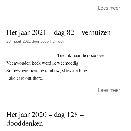
over
Lees meer
Het
jaar
Het jaar 2021 – dag 82 – verhuizen
2021
–
23 maart 2021
door
Joop Ha Hoek
dag
143
Toen ik naar de docu over
–
Veenwouden keek werd ik weemoedig.
fiets
Somewhere over the rainbow, skies are blue.
Take care out-there.
over
Lees meer
Het
jaar
Het jaar 2020 – dag 128 –
2021
dooddenken
–
dag