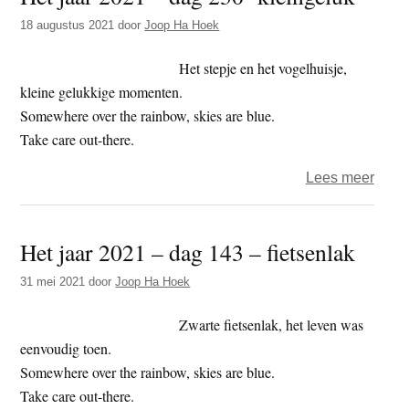
–
18 augustus 2021
door
Joop Ha Hoek
dag
308
Het stepje en het vogelhuisje,
–
kleine gelukkige momenten.
fake-
Somewhere over the rainbow, skies are blue.
eind
Take care out-there.
over
Lees meer
Het
jaar
Het jaar 2021 – dag 143 – fietsenlak
2021
–
31 mei 2021
door
Joop Ha Hoek
dag
230-
Zwarte fietsenlak, het leven was
klein
eenvoudig toen.
Somewhere over the rainbow, skies are blue.
Take care out-there.