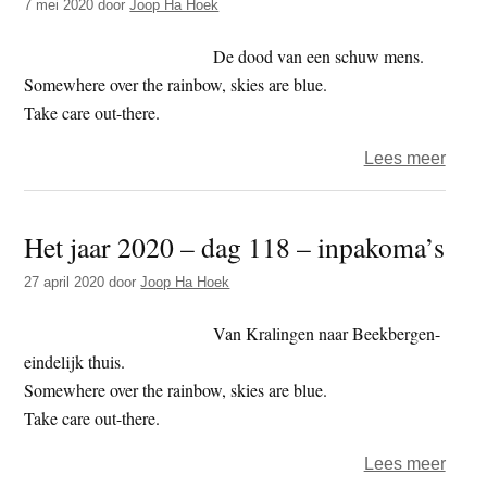
7 mei 2020
door
Joop Ha Hoek
82
–
De dood van een schuw mens.
verhu
Somewhere over the rainbow, skies are blue.
Take care out-there.
over
Lees meer
Het
jaar
Het jaar 2020 – dag 118 – inpakoma’s
2020
–
27 april 2020
door
Joop Ha Hoek
dag
128
Van Kralingen naar Beekbergen-
–
eindelijk thuis.
dood
Somewhere over the rainbow, skies are blue.
Take care out-there.
over
Lees meer