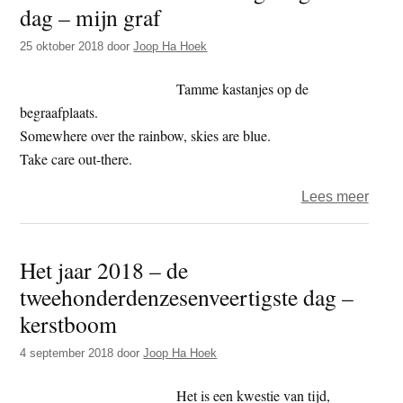
dag
dag – mijn graf
241
25 oktober 2018
door
Joop Ha Hoek
–
beoo
Tamme kastanjes op de
begraafplaats.
Somewhere over the rainbow, skies are blue.
Take care out-there.
over
Lees meer
Het
jaar
Het jaar 2018 – de
2018
tweehonderdenzesenveertigste dag –
–
de
kerstboom
twee
4 september 2018
door
Joop Ha Hoek
dag
–
Het is een kwestie van tijd,