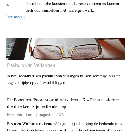
boeddhistische kunstenaars. Lezers/kunstenaars kunnen
zich ook aanmelden met hun eigen werk.
lees meer »
Pakhuis van Verlangen
In het Boeddhistisch pakhuis van verlangen blijven sommige teksten
nog een tijdje op de leestafel liggen.
De Poortloze Poort voor nitwits, koan 17 – De staatsleraar
die drie keer zijn bediende riep
Hans van Dam - 2 augustus 2026
Pas toen Wu hartverscheurend begon te janken ging de bediende eens
kijken. De staatsleraar lag op z’n zij met zijn vuisten tegen zijn borst