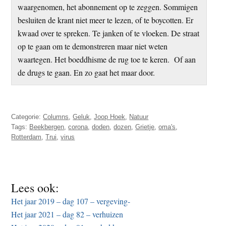
waargenomen, het abonnement op te zeggen. Sommigen
besluiten de krant niet meer te lezen, of te boycotten. Er
kwaad over te spreken. Te janken of te vloeken. De straat
op te gaan om te demonstreren maar niet weten
waartegen. Het boeddhisme de rug toe te keren. Of aan
de drugs te gaan. En zo gaat het maar door.
Categorie:
Columns
,
Geluk
,
Joop Hoek
,
Natuur
Tags:
Beekbergen
,
corona
,
doden
,
dozen
,
Grietje
,
oma's
,
Rotterdam
,
Trui
,
virus
Lees ook:
Het jaar 2019 – dag 107 – vergeving-
Het jaar 2021 – dag 82 – verhuizen