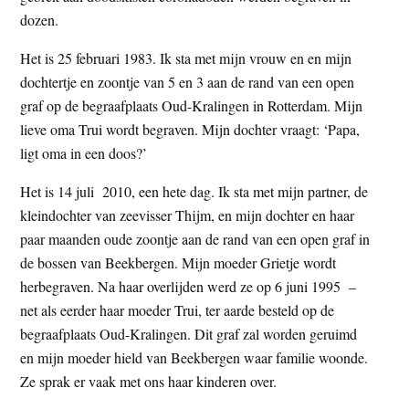
t
dozen.
e
e
s
Het is 25 februari 1983. Ik sta met mijn vrouw en en mijn
i
dochtertje en zoontje van 5 en 3 aan de rand van een open
t
graf op de begraafplaats Oud-Kralingen in Rotterdam. Mijn
e
lieve oma Trui wordt begraven. Mijn dochter vraagt: ‘Papa,
ligt oma in een doos?’
Het is 14 juli 2010, een hete dag. Ik sta met mijn partner, de
kleindochter van zeevisser Thijm, en mijn dochter en haar
paar maanden oude zoontje aan de rand van een open graf in
de bossen van Beekbergen. Mijn moeder Grietje wordt
herbegraven. Na haar overlijden werd ze op 6 juni 1995 –
net als eerder haar moeder Trui, ter aarde besteld op de
begraafplaats Oud-Kralingen. Dit graf zal worden geruimd
en mijn moeder hield van Beekbergen waar familie woonde.
Ze sprak er vaak met ons haar kinderen over.