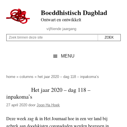
Door
Skip
Spring
Spring
Boeddhistisch Dagblad
naar
to
naar
naar
de
secondary
de
de
Ontwart en ontwikkelt
hoofd
menu
eerste
voettekst
Header
vijftiende jaargang
inhoud
sidebar
Rechts
Z
Z
o
o
e
e
MENU
k
k
b
o
i
p
home
»
columns
»
het jaar 2020 – dag 118 – inpakoma’s
n
d
Het jaar 2020 – dag 118 –
n
e
inpakoma’s
e
z
n
27 april 2020
door
Joop Ha Hoek
e
d
s
Deze week zag ik in Het Journaal hoe in een ver land bij
e
i
gebrek aan doodskisten coronadoden werden begraven in
z