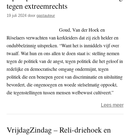
tegen extreemrechts
19 juli 2024
door
gastauteur
Goud, Van der Hoek en
Röselaers verwachten van kerkleiders dat zij zich helder en
ondubbelzinnig uitspreken. “Want het is inmiddels vijf over
twaalf. Wat hun en ons allen te doen staat is: stelling nemen
tegen de politiek van de angst, tegen politiek die het geloof in
redelijke en democratische omgang ondermijnt, tegen
politiek die een benepen geest van discriminatie en uitsluiting
bevordert, die ongenoegen en woede stelselmatig oppookt,
die tegenstellingen tussen mensen welbewust cultiveert.”
over
Lees meer
Opro
aan
VrijdagZindag – Reli-driehoek en
kerkl