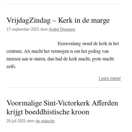
Lanc
van
VrijdagZindag – Kerk in de marge
een
digita
17 september 2021
door
André Droogers
kerk:
Onli
Eeuwenlang stond de kerk in het
centrum. Als macht het vermogen is om het gedrag van
mensen aan te sturen, dan had de kerk macht, grote macht
zelfs.
over
Lees meer
Vrijd
–
Voormalige Sint-Victorkerk Afferden
Kerk
krijgt boeddhistische kroon
in
de
29 juli 2021
door
de redactie
marg