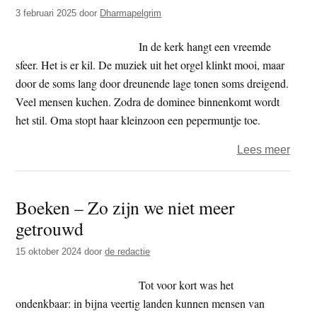
t
3 februari 2025
door
Dharmapelgrim
e
e
s
In de kerk hangt een vreemde
i
sfeer. Het is er kil. De muziek uit het orgel klinkt mooi, maar
t
door de soms lang door dreunende lage tonen soms dreigend.
e
Veel mensen kuchen. Zodra de dominee binnenkomt wordt
het stil. Oma stopt haar kleinzoon een pepermuntje toe.
over
Lees meer
Menn
–
Boeken – Zo zijn we niet meer
ame
getrouwd
15 oktober 2024
door
de redactie
Tot voor kort was het
ondenkbaar: in bijna veertig landen kunnen mensen van