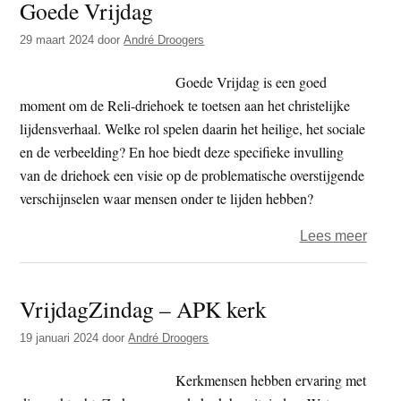
Goede Vrijdag
nee
stelli
29 maart 2024
door
André Droogers
tege
extre
Goede Vrijdag is een goed
moment om de Reli-driehoek te toetsen aan het christelijke
lijdensverhaal. Welke rol spelen daarin het heilige, het sociale
en de verbeelding? En hoe biedt deze specifieke invulling
van de driehoek een visie op de problematische overstijgende
verschijnselen waar mensen onder te lijden hebben?
over
Lees meer
Vrijd
–
VrijdagZindag – APK kerk
Reli-
drieh
19 januari 2024
door
André Droogers
en
Goed
Kerkmensen hebben ervaring met
Vrijd