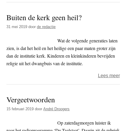
Relig
en
Buiten de kerk geen heil?
medi
31 mei 2019
door
de redactie
Wat de volgende generaties laten
zien, is dat het heil en het heilige een paar maten groter zijn
dan de institutie kerk. Kinderen en kleinkinderen bevrijden
religie uit het dwangbuis van de institutie.
over
Lees meer
Buite
de
Vergeetwoorden
kerk
geen
15 februari 2019
door
André Droogers
heil?
Op zaterdagmorgen luister ik
naar het radioprogramma ‘De Taalstaat’. Daarin zit de rubriek