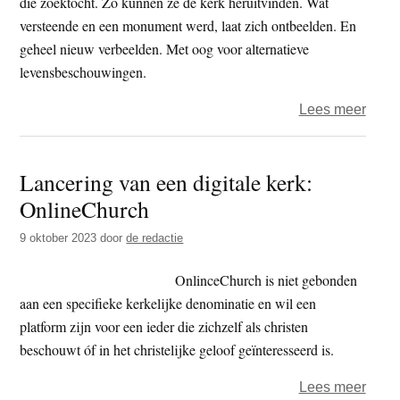
die zoektocht. Zo kunnen ze de kerk heruitvinden. Wat
versteende en een monument werd, laat zich ontbeelden. En
geheel nieuw verbeelden. Met oog voor alternatieve
levensbeschouwingen.
over
Lees meer
Vrijd
–
Lancering van een digitale kerk:
APK
OnlineChurch
kerk
9 oktober 2023
door
de redactie
OnlinceChurch is niet gebonden
aan een specifieke kerkelijke denominatie en wil een
platform zijn voor een ieder die zichzelf als christen
beschouwt óf in het christelijke geloof geïnteresseerd is.
over
Lees meer