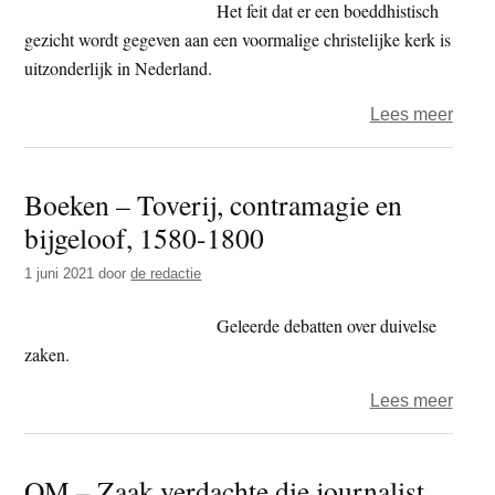
Het feit dat er een boeddhistisch
gezicht wordt gegeven aan een voormalige christelijke kerk is
uitzonderlijk in Nederland.
over
Lees meer
Voor
Sint-
Boeken – Toverij, contramagie en
Victo
bijgeloof, 1580-1800
Affer
krijgt
1 juni 2021
door
de redactie
boedd
kroo
Geleerde debatten over duivelse
zaken.
over
Lees meer
Boek
–
OM – Zaak verdachte die journalist
Toveri