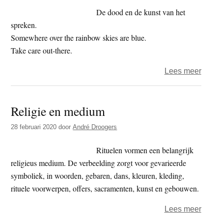
in
De dood en de kunst van het
Krim
spreken.
aanvi
Somewhere over the rainbow skies are blue.
achte
Take care out-there.
geslo
over
Lees meer
deur
Het
jaar
Religie en medium
2020
–
28 februari 2020
door
André Droogers
dag
97
Rituelen vormen een belangrijk
–
religieus medium. De verbeelding zorgt voor gevarieerde
overd
symboliek, in woorden, gebaren, dans, kleuren, kleding,
leed
rituele voorwerpen, offers, sacramenten, kunst en gebouwen.
over
Lees meer