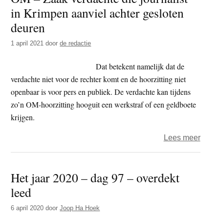
in Krimpen aanviel achter gesloten
cont
en
deuren
bijgel
1 april 2021
door
de redactie
1580
1800
Dat betekent namelijk dat de
verdachte niet voor de rechter komt en de hoorzitting niet
openbaar is voor pers en publiek. De verdachte kan tijdens
zo’n OM-hoorzitting hooguit een werkstraf of een geldboete
krijgen.
over
Lees meer
OM
–
Het jaar 2020 – dag 97 – overdekt
Zaak
leed
verda
die
6 april 2020
door
Joop Ha Hoek
journa