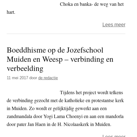
dag
Choka en banka- de weg van het
–
hart.
kerkh
over
Lees meer
Zesh
–
Boeddhisme op de Jozefschool
chok
Muiden en Weesp – verbinding en
en
bank
verbeelding
–
11 mei 2017
door
de redactie
de
dagel
Tijdens het project wordt telkens
temp
de verbinding gezocht met de katholieke en protestantse kerk
in Muiden. Zo wordt er gelijktijdig gewerkt aan een
zandmandala door Yogi Lama Choenyi en aan een mandorla
door pater Jan Haen in de H. Nicolaaskerk in Muiden.
over
Lees meer