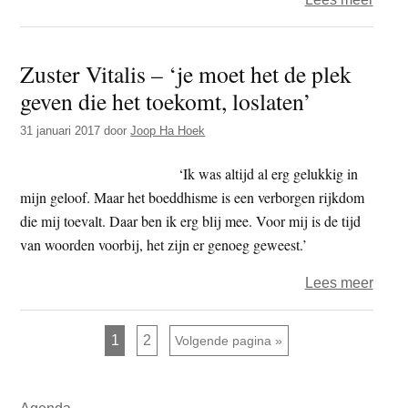
Boed
op
Zuster Vitalis – ‘je moet het de plek
de
geven die het toekomt, loslaten’
Jozef
Muid
31 januari 2017
door
Joop Ha Hoek
en
Wee
‘Ik was altijd al erg gelukkig in
–
mijn geloof. Maar het boeddhisme is een verborgen rijkdom
verbi
die mij toevalt. Daar ben ik erg blij mee. Voor mij is de tijd
en
van woorden voorbij, het zijn er genoeg geweest.’
verbe
over
Lees meer
Zuste
Vitali
Pagina
Pagina
1
2
Ga naar
Volgende pagina »
–
‘je
Primaire
moet