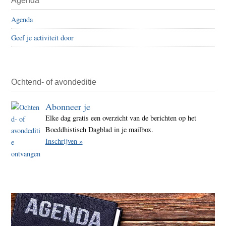
Agenda
Sidebar
het
Agenda
de
plek
Geef je activiteit door
geve
die
het
Ochtend- of avondeditie
toeko
losla
Abonneer je
Elke dag gratis een overzicht van de berichten op het
Boeddhistisch Dagblad in je mailbox.
Inschrijven »