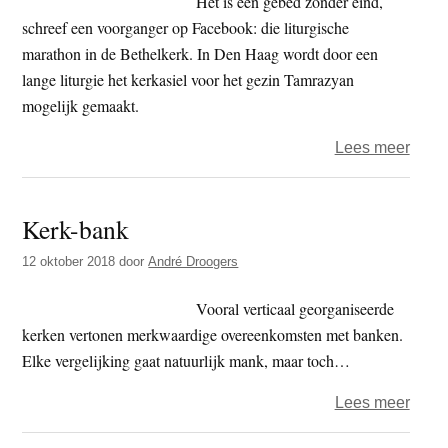
Het is een gebed zonder eind,
naar
schreef een voorganger op Facebook: die liturgische
de
marathon in de Bethelkerk. In Den Haag wordt door een
stilte
lange liturgie het kerkasiel voor het gezin Tamrazyan
mogelijk gemaakt.
over
Lees meer
Dian
Verno
Kerk-bank
–
altij
12 oktober 2018
door
André Droogers
bijst
Vooral verticaal georganiseerde
kerken vertonen merkwaardige overeenkomsten met banken.
Elke vergelijking gaat natuurlijk mank, maar toch…
over
Lees meer
Kerk-