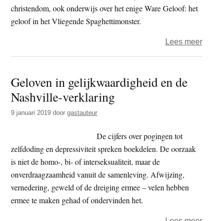
christendom, ook onderwijs over het enige Ware Geloof: het
geloof in het Vliegende Spaghettimonster.
over
Lees meer
‘The
Flyin
Geloven in gelijkwaardigheid en de
Spagh
Nashville-verklaring
loves
you’
9 januari 2019
door
gastauteur
De cijfers over pogingen tot
zelfdoding en depressiviteit spreken boekdelen. De oorzaak
is niet de homo-, bi- of interseksualiteit, maar de
onverdraagzaamheid vanuit de samenleving. Afwijzing,
vernedering, geweld of de dreiging ermee – velen hebben
ermee te maken gehad of ondervinden het.
over
Lees meer