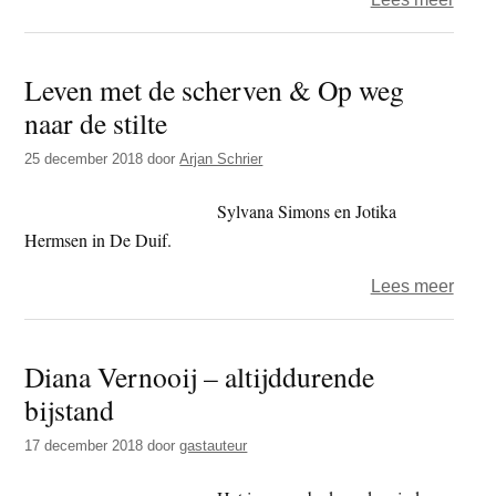
Gelo
in
Leven met de scherven & Op weg
gelij
naar de stilte
en
de
25 december 2018
door
Arjan Schrier
Nashv
verkl
Sylvana Simons en Jotika
Hermsen in De Duif.
over
Lees meer
Leve
met
Diana Vernooij – altijddurende
de
bijstand
sche
&
17 december 2018
door
gastauteur
Op
weg