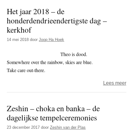
bank
Het jaar 2018 – de
honderdendrieendertigste dag –
kerkhof
14 mei 2018
door
Joop Ha Hoek
Theo is dood.
Somewhere over the rainbow, skies are blue.
Take care out-there.
over
Lees meer
Het
jaar
Zeshin – choka en banka – de
2018
dagelijkse tempelceremonies
–
de
23 december 2017
door
Zeshin van der Plas
honde