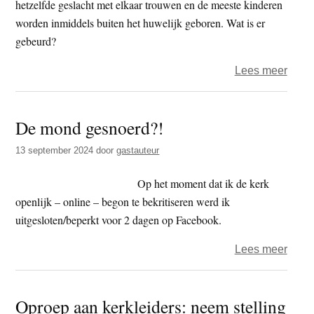
hetzelfde geslacht met elkaar trouwen en de meeste kinderen
worden inmiddels buiten het huwelijk geboren. Wat is er
gebeurd?
over
Lees meer
Boek
–
De mond gesnoerd?!
Zo
zijn
13 september 2024
door
gastauteur
we
niet
Op het moment dat ik de kerk
meer
openlijk – online – begon te bekritiseren werd ik
getr
uitgesloten/beperkt voor 2 dagen op Facebook.
over
Lees meer
De
mon
Oproep aan kerkleiders: neem stelling
gesn