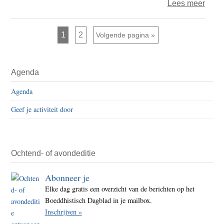
over
Lees meer
orden
Werk
het
in
kapit
Pagina
Pagina
1
2
Ga naar
Volgende pagina »
uitvo
Primaire
Agenda
Sidebar
Agenda
Geef je activiteit door
Ochtend- of avondeditie
Abonneer je
Elke dag gratis een overzicht van de berichten op het
Boeddhistisch Dagblad in je mailbox.
Inschrijven »