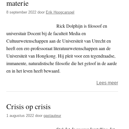
materie
naar
af?
8 september 2022
door
Erik Hoogcarspel
Rick Dolphijn is filosoof en
universitair Docent bij de faculteit Media en
Cultuurwetenschappen aan de Universiteit van Utrecht en
heeft een ere-professoraat literatuurwetenschappen aan de
Universiteit van Hongkong. Hij pleit voor een tegendraadse,
immanente, naturalistische filosofie die het geloof in de aarde
en in het leven heeft bewaard.
over
Lees meer
Boek
–
Crisis op crisis
Filos
van
1 augustus 2022
door
gastauteur
de
mater