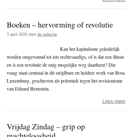
Pries
in
Boeken – hervorming of revolutie
de
BAK,
3 april 2026
door
de redactie
de
politi
Kan het kapitalisme geleidelijk
van
worden omgevormd tot iets rechtvaardigs, of is dat een illusie
het
en is een revolutie de enig mogelijke weg daarheen? Die
nirvā
vraag staat centraal in dit strijdbare en heldere werk van Rosa
Luxemburg, geschreven als polemiek tegen het revisionisme
van Eduard Bernstein.
over
Lees meer
Boek
–
Vrijdag Zindag – grip op
herv
machteloosheid
of