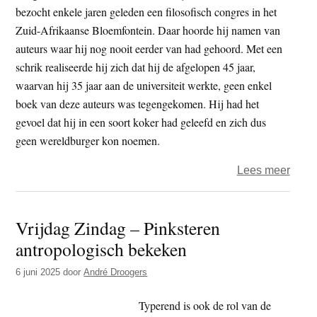
bezocht enkele jaren geleden een filosofisch congres in het
Zuid-Afrikaanse Bloemfontein. Daar hoorde hij namen van
auteurs waar hij nog nooit eerder van had gehoord. Met een
schrik realiseerde hij zich dat hij de afgelopen 45 jaar,
waarvan hij 35 jaar aan de universiteit werkte, geen enkel
boek van deze auteurs was tegengekomen. Hij had het
gevoel dat hij in een soort koker had geleefd en zich dus
geen wereldburger kon noemen.
over
Lees meer
Een
handl
Vrijdag Zindag – Pinksteren
tot
antropologisch bekeken
were
6 juni 2025
door
André Droogers
Typerend is ook de rol van de