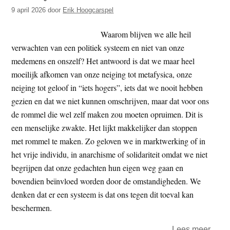
das
9 april 2026
door
Erik Hoogcarspel
Lebe
die
Waarom blijven we alle heil
Lieb
verwachten van een politiek systeem en niet van onze
und
medemens en onszelf? Het antwoord is dat we maar heel
den
moeilijk afkomen van onze neiging tot metafysica, onze
Tod
neiging tot geloof in “iets hogers”, iets dat we nooit hebben
gezien en dat we niet kunnen omschrijven, maar dat voor ons
de rommel die wel zelf maken zou moeten opruimen. Dit is
een menselijke zwakte. Het lijkt makkelijker dan stoppen
met rommel te maken. Zo geloven we in marktwerking of in
het vrije individu, in anarchisme of solidariteit omdat we niet
begrijpen dat onze gedachten hun eigen weg gaan en
bovendien beïnvloed worden door de omstandigheden. We
denken dat er een systeem is dat ons tegen dit toeval kan
beschermen.
over
Lees meer