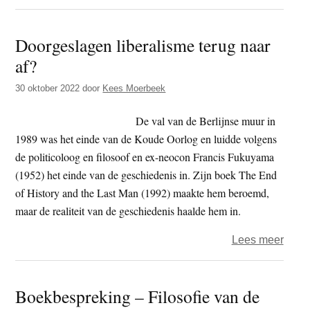
Boek
–
Doorgeslagen liberalisme terug naar
Antin
af?
enga
in
30 oktober 2022
door
Kees Moerbeek
de
21ste
De val van de Berlijnse muur in
eeuw
1989 was het einde van de Koude Oorlog en luidde volgens
de politicoloog en filosoof en ex-neocon Francis Fukuyama
(1952) het einde van de geschiedenis in. Zijn boek The End
of History and the Last Man (1992) maakte hem beroemd,
maar de realiteit van de geschiedenis haalde hem in.
over
Lees meer
Door
liber
Boekbespreking – Filosofie van de
terug