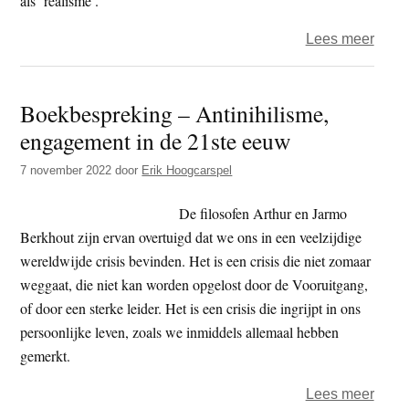
als ‘realisme’.
over
Lees meer
Jasp
Scha
Boekbespreking – Antinihilisme,
–
engagement in de 21ste eeuw
Fried
Enge
7 november 2022
door
Erik Hoogcarspel
over
reali
De filosofen Arthur en Jarmo
politi
Berkhout zijn ervan overtuigd dat we ons in een veelzijdige
wereldwijde crisis bevinden. Het is een crisis die niet zomaar
weggaat, die niet kan worden opgelost door de Vooruitgang,
of door een sterke leider. Het is een crisis die ingrijpt in ons
persoonlijke leven, zoals we inmiddels allemaal hebben
gemerkt.
over
Lees meer