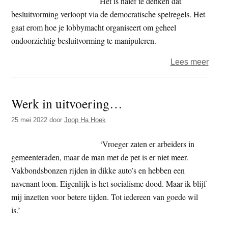
Het is naïef te denken dat
besluitvorming verloopt via de democratische spelregels. Het
gaat erom hoe je lobbymacht organiseert om geheel
ondoorzichtig besluitvorming te manipuleren.
over
Lees meer
Bove
vs
Werk in uitvoering…
onder
een
25 mei 2022
door
Joop Ha Hoek
schij
of,
‘Vroeger zaten er arbeiders in
het
gemeenteraden, maar de man met de pet is er niet meer.
nake
Vakbondsbonzen rijden in dikke auto’s en hebben een
faillie
navenant loon. Eigenlijk is het socialisme dood. Maar ik blijf
van
mij inzetten voor betere tijden. Tot iedereen van goede wil
onze
is.’
econ