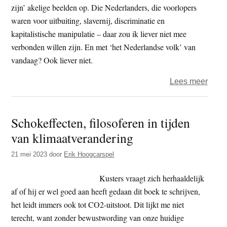
zijn’ akelige beelden op. Die Nederlanders, die voorlopers
waren voor uitbuiting, slavernij, discriminatie en
kapitalistische manipulatie – daar zou ik liever niet mee
verbonden willen zijn. En met ‘het Nederlandse volk’ van
vandaag? Ook liever niet.
over
Lees meer
Goud
eeuw
Schokeffecten, filosoferen in tijden
groe
van klimaatverandering
aans
en
21 mei 2023
door
Erik Hoogcarspel
Nede
als
Kusters vraagt zich herhaaldelijk
voorl
af of hij er wel goed aan heeft gedaan dit boek te schrijven,
van
het leidt immers ook tot CO2-uitstoot. Dit lijkt me niet
het
terecht, want zonder bewustwording van onze huidige
symb