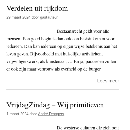
Verdelen uit rijkdom
van
een
29 maart 2024
door
gastauteur
kind
Bestaansrecht geldt voor alle
mensen. Een goed begin is dan ook een basisinkomen voor
iedereen. Dan kan iedereen op eigen wijze betekenis aan het
leven geven. Bijvoorbeeld met huiselijke activiteiten,
vrijwilligerswerk, als kunstenaar, … En ja, parasieten zullen
er ook zijn maar vertrouw als overheid op de burger.
over
Lees meer
Verd
uit
VrijdagZindag – Wij primitieven
rijkd
1 maart 2024
door
André Droogers
De westerse culturen die zich ooit