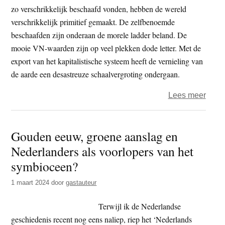
zo verschrikkelijk beschaafd vonden, hebben de wereld
verschrikkelijk primitief gemaakt. De zelfbenoemde
beschaafden zijn onderaan de morele ladder beland. De
mooie VN-waarden zijn op veel plekken dode letter. Met de
export van het kapitalistische systeem heeft de vernieling van
de aarde een desastreuze schaalvergroting ondergaan.
over
Lees meer
Vrijd
–
Gouden eeuw, groene aanslag en
Wij
Nederlanders als voorlopers van het
primi
symbioceen?
1 maart 2024
door
gastauteur
Terwijl ik de Nederlandse
geschiedenis recent nog eens naliep, riep het ‘Nederlands