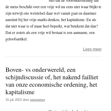
Stel dat de vooronderstelling dat
de mens beschikt over een vrije wil nu eens niet waar blijkt te
zijn terwijl ons wetstelsel daar wel vanuit gaat en daarmee
aansluit bij het vrije-markt-denken, het kapitalisme. En als
dat niet waar is of maar heel beperkt, wat betekent dat dan?
Dat er zoiets als een vrije wil bestaat is een aanname, een
geloofsartikel.
over
Lees meer
Crisi
op
Boven- vs onderwereld, een
crisis
schijndiscussie of, het nakend failliet
van onze economische ordening, het
kapitalisme
15 juli 2022
door
gastauteur