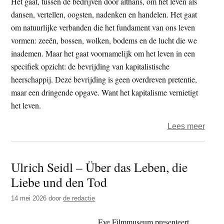
Het gaat, tussen de bedrijven door althans, om het leven als
dansen, vertellen, oogsten, nadenken en handelen. Het gaat
om natuurlijke verbanden die het fundament van ons leven
vormen: zeeën, bossen, wolken, bodems en de lucht die we
inademen. Maar het gaat voornamelijk om het leven in een
specifiek opzicht: de bevrijding van kapitalistische
heerschappij. Deze bevrijding is geen overdreven pretentie,
maar een dringende opgave. Want het kapitalisme vernietigt
het leven.
over
Lees meer
Het
leven
Ulrich Seidl – Über das Leben, die
versu
Liebe und den Tod
het
kapit
14 mei 2026
door
de redactie
Eye Filmmuseum presenteert