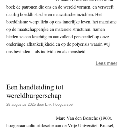
boek de patronen die ons en de wereld vormen, en verweeft
daarbij boeddhistische en marxistische inzichten. Het
boeddhisme werpt licht op ons innerlijke leven, het marxisme
op de maatschappelijke en materiële structuren. Samen
bieden ze een krachtig en aanvullend perspectief op onze
onderlinge afhankelijkheid en op de polycrisis waarin wij
ons bevinden – als individu én als mensheid.
over
Lees meer
Boek
–
Een handleiding tot
Kapit
wereldburgerschap
haar
aard
29 augustus 2025
door
Erik Hoogcarspel
en
verv
Marc Van den Bossche (1960),
hoogleraar cultuurfilosofie aan de Vrije Universiteit Brussel,