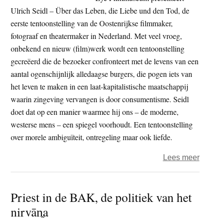
Ulrich Seidl – Über das Leben, die Liebe und den Tod, de
eerste tentoonstelling van de Oostenrijkse filmmaker,
fotograaf en theatermaker in Nederland. Met veel vroeg,
onbekend en nieuw (film)werk wordt een tentoonstelling
gecreëerd die de bezoeker confronteert met de levens van een
aantal ogenschijnlijk alledaagse burgers, die pogen iets van
het leven te maken in een laat-kapitalistische maatschappij
waarin zingeving vervangen is door consumentisme. Seidl
doet dat op een manier waarmee hij ons – de moderne,
westerse mens – een spiegel voorhoudt. Een tentoonstelling
over morele ambiguïteit, ontregeling maar ook liefde.
over
Lees meer
Ulric
Seidl
Priest in de BAK, de politiek van het
–
nirvān̥a
Über