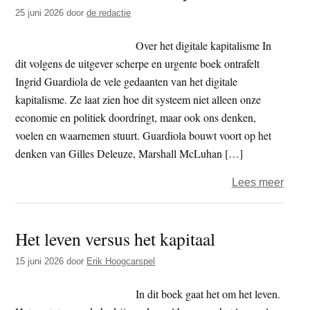
t
25 juni 2026
door
de redactie
e
e
s
Over het digitale kapitalisme In
i
dit volgens de uitgever scherpe en urgente boek ontrafelt
t
Ingrid Guardiola de vele gedaanten van het digitale
e
kapitalisme. Ze laat zien hoe dit systeem niet alleen onze
economie en politiek doordringt, maar ook ons denken,
voelen en waarnemen stuurt. Guardiola bouwt voort op het
denken van Gilles Deleuze, Marshall McLuhan […]
over
Lees meer
Boek
–
Het leven versus het kapitaal
de
mach
15 juni 2026
door
Erik Hoogcarspel
van
proto
In dit boek gaat het om het leven.