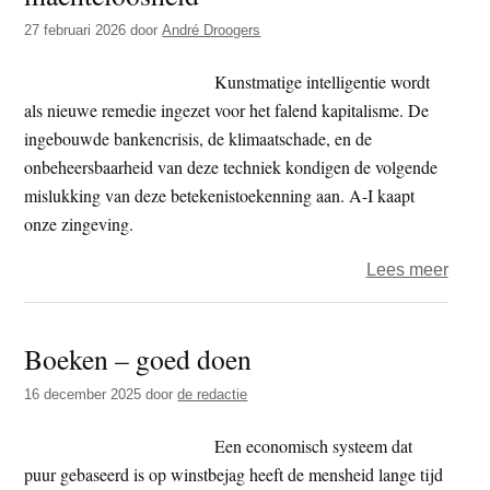
revol
27 februari 2026
door
André Droogers
Kunstmatige intelligentie wordt
als nieuwe remedie ingezet voor het falend kapitalisme. De
ingebouwde bankencrisis, de klimaatschade, en de
onbeheersbaarheid van deze techniek kondigen de volgende
mislukking van deze betekenistoekenning aan. A-I kaapt
onze zingeving.
over
Lees meer
Vrijd
Zind
Boeken – goed doen
–
grip
16 december 2025
door
de redactie
op
mach
Een economisch systeem dat
puur gebaseerd is op winstbejag heeft de mensheid lange tijd