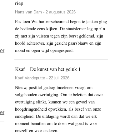
riep
een
Hans van Dam - 2 augustus 2026
leraar?
Pas toen Wu hartverscheurend begon te janken ging
de bediende eens kijken. De staatsleraar lag op z’n
zij met zijn vuisten tegen zijn borst geklemd, zijn
hoofd achterover, zijn gezicht paarsblauw en zijn
mond en ogen wijd opengesperd.
over
er
Is
de
Ksaf – De kunst van het geluk 1
waarheid
Ksaf Vandeputte - 22 juli 2026
een
Nieuw, positief gedrag inoefenen vraagt om
land
volgehouden overtuiging. Om te beletten dat onze
zonder
overtuiging slinkt, kunnen we een gevoel van
paden?
hoogdringendheid opwekken, als besef van onze
over
er
eindigheid. De uitdaging wordt dan dat we elk
Kleine
moment benutten om te doen wat goed is voor
Kieswijzer
onszelf en voor anderen.
voor