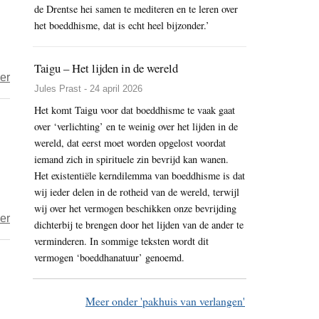
de Drentse hei samen te mediteren en te leren over
toezien?
het boeddhisme, dat is echt heel bijzonder.’
Taigu – Het lijden in de wereld
over
er
Jules Prast - 24 april 2026
Tussen
Het komt Taigu voor dat boeddhisme te vaak gaat
keuzeloos
over ‘verlichting’ en te weinig over het lijden in de
gewaarzijn
wereld, dat eerst moet worden opgelost voordat
en
iemand zich in spirituele zin bevrijd kan wanen.
weteloos
Het existentiële kerndilemma van boeddhisme is dat
gewoonzijn
wij ieder delen in de rotheid van de wereld, terwijl
vind
wij over het vermogen beschikken onze bevrijding
over
er
dichterbij te brengen door het lijden van de ander te
je
Waarom
verminderen. In sommige teksten wordt dit
de
Jiddu
vermogen ‘boeddhanatuur’ genoemd.
deur
Krishnamurti
naar
koos
non-
Meer onder 'pakhuis van verlangen'
voor
dualiteit