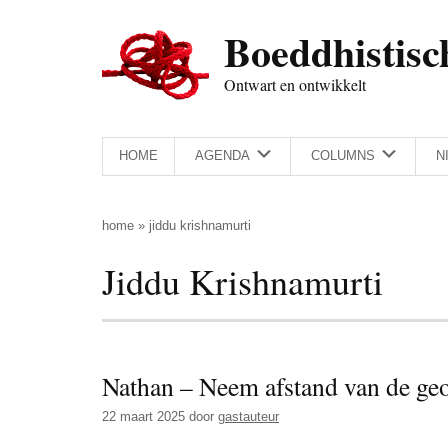
Door
Skip
Spring
Spring
Boeddhistisc
naar
to
naar
naar
de
secondary
de
de
Ontwart en ontwikkelt
hoofd
menu
eerste
voettekst
inhoud
sidebar
HOME
AGENDA
COLUMNS
N
home
»
jiddu krishnamurti
Jiddu Krishnamurti
Nathan – Neem afstand van de ge
22 maart 2025
door
gastauteur