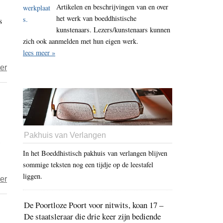
Artikelen en beschrijvingen van en over
het werk van boeddhistische
s
kunstenaars. Lezers/kunstenaars kunnen
zich ook aanmelden met hun eigen werk.
lees meer »
over
er
Faalde
Jiddu
Krishnamurti?
Pakhuis van Verlangen
In het Boeddhistisch pakhuis van verlangen blijven
sommige teksten nog een tijdje op de leestafel
liggen.
over
er
Hoe
De Poortloze Poort voor nitwits, koan 17 –
belangrijk
De staatsleraar die drie keer zijn bediende
is