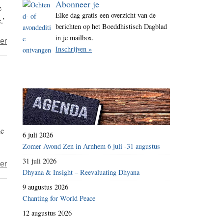
Abonneer je
e
i
Elke dag gratis een overzicht van de
.’
t
berichten op het Boeddhistisch Dagblad
e
in je mailbox.
over
er
Inschrijven »
Nathan
–
Neem
afstand
van
de
de
georganiseerde
6 juli 2026
moord
Zomer Avond Zen in Arnhem 6 juli -31 augustus
op
31 juli 2026
over
er
mens
Dhyana & Insight – Reevaluating Dhyana
Nathan
en
9 augustus 2026
–
dier
Chanting for World Peace
Keuzeloos
12 augustus 2026
gewaarzijn