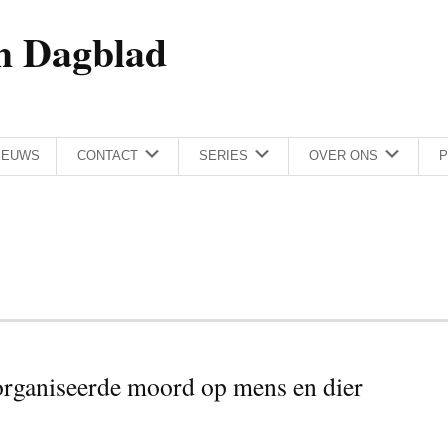
h Dagblad
IEUWS
CONTACT
SERIES
OVER ONS
P
organiseerde moord op mens en dier