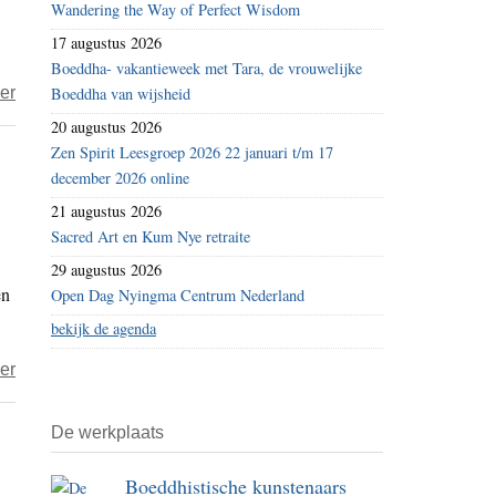
Wandering the Way of Perfect Wisdom
17 augustus 2026
Boeddha- vakantieweek met Tara, de vrouwelijke
over
er
Boeddha van wijsheid
Nathan
20 augustus 2026
–
Zen Spirit Leesgroep 2026 22 januari t/m 17
december 2026 online
Vriendschap
21 augustus 2026
Sacred Art en Kum Nye retraite
29 augustus 2026
en
Open Dag Nyingma Centrum Nederland
bekijk de agenda
over
er
Nathan
–
De werkplaats
Liefde
Boeddhistische kunstenaars