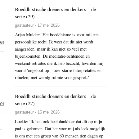
mensen
Boeddhistische doeners en denkers – de
die
serie (29)
keuzeloos
gastauteur - 17 mei 2026
gewaar
Arjan Mulder: 'Het boeddhisme is voor mij een
zijn
persoonlijke tocht. Ik weet dat dit niet wordt
over
er
aangeraden, maar ik kan niet zo veel met
Nieuwe
bijeenkomsten. De meditatie-ochtenden en
kieswet
weekend-retraites die ik heb bezocht, leverden mij
voor
vooral 'ongeloof op – over starre interpretaties en
mensen
rituelen, met weinig ruimte voor gesprek.'
die
keuzeloos
Boeddhistische doeners en denkers – de
gewaarzijn
serie (27)
over
er
Keuzeloos
gastauteur - 15 mei 2026
gewaarzijn
Loekie: 'Ik ben ook heel dankbaar dat dit op mijn
-
of
pad is gekomen. Dat het voor mij als leek mogelijk
werkeloos
is om met een groep van 60 mensen tien dagen op