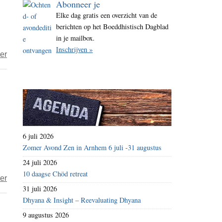
Abonneer je
i
Elke dag gratis een overzicht van de
t
berichten op het Boeddhistisch Dagblad
e
in je mailbox.
Inschrijven »
over
er
Het
jaar
2026
–
dag
100
6 juli 2026
–
Zomer Avond Zen in Arnhem 6 juli -31 augustus
groentenmoord
24 juli 2026
10 daagse Chöd retreat
over
er
31 juli 2026
Het
Dhyana & Insight – Reevaluating Dhyana
jaar
9 augustus 2026
2023