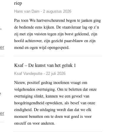
riep
telers
Hans van Dam - 2 augustus 2026
reële
meerprijs
Pas toen Wu hartverscheurend begon te janken ging
,
de bediende eens kijken. De staatsleraar lag op z’n
betalen
zij met zijn vuisten tegen zijn borst geklemd, zijn
hoofd achterover, zijn gezicht paarsblauw en zijn
over
mond en ogen wijd opengesperd.
er
Corona
en
Ksaf – De kunst van het geluk 1
zorgverleners
Ksaf Vandeputte - 22 juli 2026
–
Nieuw, positief gedrag inoefenen vraagt om
dieet
volgehouden overtuiging. Om te beletten dat onze
e
met
overtuiging slinkt, kunnen we een gevoel van
groene
hoogdringendheid opwekken, als besef van onze
groenten,
eindigheid. De uitdaging wordt dan dat we elk
over
er
volle
moment benutten om te doen wat goed is voor
Refreshing
onszelf en voor anderen.
zuivelproducten
Earth
en