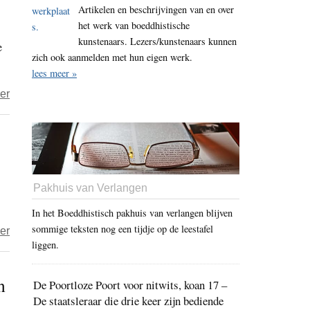
Artikelen en beschrijvingen van en over
roosteren
het werk van boeddhistische
in
kunstenaars. Lezers/kunstenaars kunnen
e
de
zich ook aanmelden met hun eigen werk.
oven
lees meer »
over
er
Refreshing
Earth
of
the
Heart
Pakhuis van Verlangen
–
In het Boeddhistisch pakhuis van verlangen blijven
Groenten
sommige teksten nog een tijdje op de leestafel
over
er
roosteren
liggen.
Greenpeace:
in
Supermarkten
de
n
De Poortloze Poort voor nitwits, koan 17 –
moeten
oven
De staatsleraar die drie keer zijn bediende
duurzame