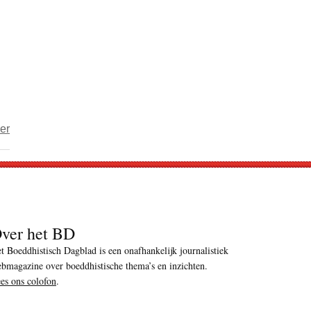
Bijna
helft
groenteconserven
gesuikerd
over
er
Bhutan
niet
alleen
gelukkig
maar
ver het BD
ook
t Boeddhistisch Dagblad is een onafhankelijk journalistiek
gifvrij
bmagazine over boeddhistische thema’s en inzichten.
es ons colofon
.