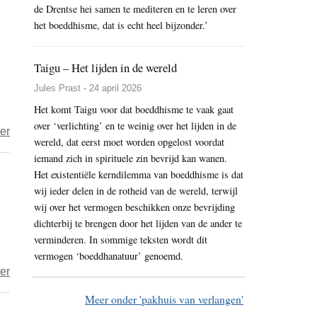
de Drentse hei samen te mediteren en te leren over
een
Zonder
het boeddhisme, dat is echt heel bijzonder.’
boeddhist
Vlees
altijd
een
Taigu – Het lijden in de wereld
vegetariër?
Jules Prast - 24 april 2026
Het komt Taigu voor dat boeddhisme te vaak gaat
over ‘verlichting’ en te weinig over het lijden in de
over
er
wereld, dat eerst moet worden opgelost voordat
foodwatch
iemand zich in spirituele zin bevrijd kan wanen.
wil
Het existentiële kerndilemma van boeddhisme is dat
af
wij ieder delen in de rotheid van de wereld, terwijl
van
wij over het vermogen beschikken onze bevrijding
‘verboden’
dichterbij te brengen door het lijden van de ander te
verminderen. In sommige teksten wordt dit
pesticiden
vermogen ‘boeddhanatuur’ genoemd.
op
over
er
importfruit
foodwatch
Meer onder 'pakhuis van verlangen'
–