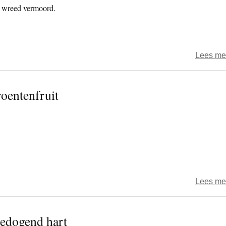
 wreed vermoord.
Lees me
roentenfruit
Lees me
edogend hart