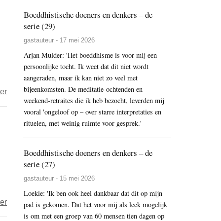
of
rundvlees
Boeddhistische doeners en denkers – de
the
serie (29)
Heart
gastauteur - 17 mei 2026
–
Arjan Mulder: 'Het boeddhisme is voor mij een
Groenten
persoonlijke tocht. Ik weet dat dit niet wordt
roosteren
aangeraden, maar ik kan niet zo veel met
in
bijeenkomsten. De meditatie-ochtenden en
over
er
de
weekend-retraites die ik heb bezocht, leverden mij
Eerste
oven
vooral 'ongeloof op – over starre interpretaties en
museumrestaurant
rituelen, met weinig ruimte voor gesprek.'
in
Nederland
Boeddhistische doeners en denkers – de
doet
serie (27)
mee
gastauteur - 15 mei 2026
aan
Loekie: 'Ik ben ook heel dankbaar dat dit op mijn
de
over
er
pad is gekomen. Dat het voor mij als leek mogelijk
Nationale
Is
is om met een groep van 60 mensen tien dagen op
Week