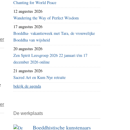
Chanting for World Peace
–
12 augustus 2026
dag
Wandering the Way of Perfect Wisdom
151
17 augustus 2026
–
Boeddha- vakantieweek met Tara, de vrouwelijke
regengroentenfruit
over
er
Boeddha van wijsheid
Recepten
20 augustus 2026
voor
Zen Spirit Leesgroep 2026 22 januari t/m 17
een
december 2026 online
gezond
21 augustus 2026
en
Sacred Art en Kum Nye retraite
e
mededogend
bekijk de agenda
hart
over
er
B’eter
De werkplaats
–
Boeddhistische kunstenaars
Groenten