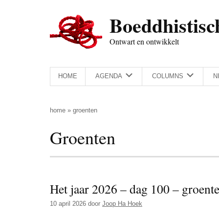
Door
Skip
Spring
Spring
Boeddhistisc
naar
to
naar
naar
de
secondary
de
de
Ontwart en ontwikkelt
hoofd
menu
eerste
voettekst
inhoud
sidebar
HOME
AGENDA
COLUMNS
N
home
»
groenten
Groenten
Het jaar 2026 – dag 100 – groen
10 april 2026
door
Joop Ha Hoek