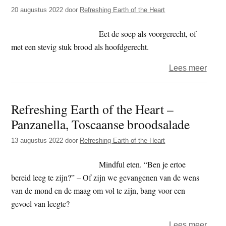
Heart
20 augustus 2022
door
Refreshing Earth of the Heart
–
Appel
Eet de soep als voorgerecht, of
zond
met een stevig stuk brood als hoofdgerecht.
E-
over
Lees meer
numm
Viet
soep
Refreshing Earth of the Heart –
met
Panzanella, Toscaanse broodsalade
citro
en
13 augustus 2022
door
Refreshing Earth of the Heart
shiit
Mindful eten. “Ben je ertoe
bereid leeg te zijn?” – Of zijn we gevangenen van de wens
van de mond en de maag om vol te zijn, bang voor een
gevoel van leegte?
over
Lees meer