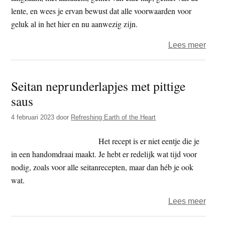
lente, en wees je ervan bewust dat alle voorwaarden voor
geluk al in het hier en nu aanwezig zijn.
over
Lees meer
Geluk
vreug
Seitan neprunderlapjes met pittige
over
saus
appar
en
4 februari 2023
door
Refreshing Earth of the Heart
brow
in
Het recept is er niet eentje die je
een
in een handomdraai maakt. Je hebt er redelijk wat tijd voor
hand
nodig, zoals voor alle seitanrecepten, maar dan héb je ook
wat.
over
Lees meer
Seita