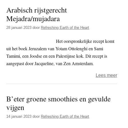
nepru
Arabisch rijstgerecht
met
Mejadra/mujadara
pittig
saus
28 januari 2023
door
Refreshing Earth of the Heart
Het oorspronkelijke recept komt
uit het boek Jeruzalem van Yotam Ottolenghi en Sami
Tamimi, een Joodse en een Palestijnse kok. Dit recept is
aangepast door Jacqueline, van Zen Amsterdam.
over
Lees meer
Arabi
rijstg
B’eter groene smoothies en gevulde
Meja
vijgen
14 januari 2023
door
Refreshing Earth of the Heart