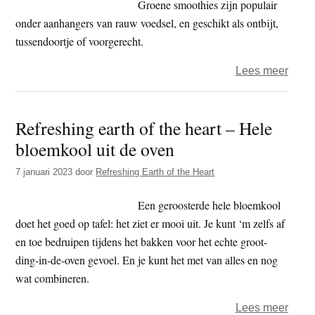
Groene smoothies zijn populair
onder aanhangers van rauw voedsel, en geschikt als ontbijt,
tussendoortje of voorgerecht.
over
Lees meer
B’ete
groe
Refreshing earth of the heart – Hele
smoo
bloemkool uit de oven
en
gevu
7 januari 2023
door
Refreshing Earth of the Heart
vijge
Een geroosterde hele bloemkool
doet het goed op tafel: het ziet er mooi uit. Je kunt ‘m zelfs af
en toe bedruipen tijdens het bakken voor het echte groot-
ding-in-de-oven gevoel. En je kunt het met van alles en nog
wat combineren.
over
Lees meer