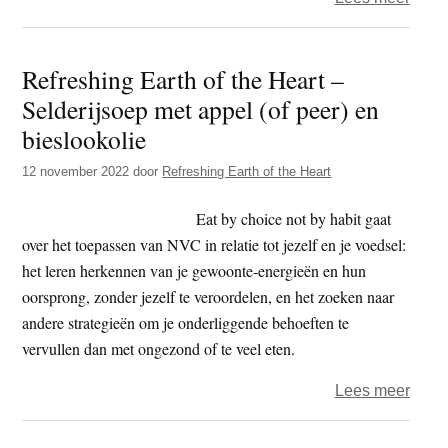
Saus
om
Refreshing Earth of the Heart –
zelf
Selderijsoep met appel (of peer) en
te
make
bieslookolie
saté
12 november 2022
door
Refreshing Earth of the Heart
en
guac
Eat by choice not by habit gaat
over het toepassen van NVC in relatie tot jezelf en je voedsel:
het leren herkennen van je gewoonte-energieën en hun
oorsprong, zonder jezelf te veroordelen, en het zoeken naar
andere strategieën om je onderliggende behoeften te
vervullen dan met ongezond of te veel eten.
over
Lees meer
Refre
Earth