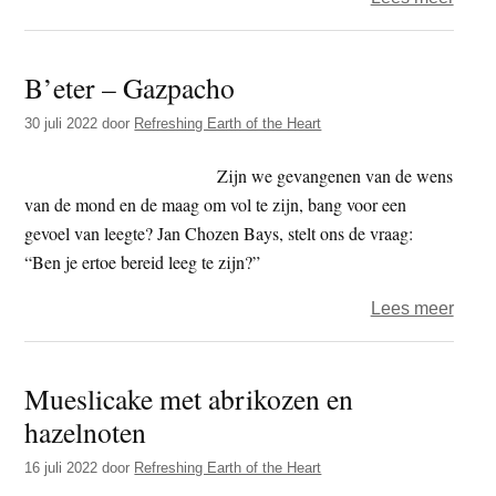
Refre
Earth
B’eter – Gazpacho
of
the
30 juli 2022
door
Refreshing Earth of the Heart
Heart
–
Zijn we gevangenen van de wens
Panza
van de mond en de maag om vol te zijn, bang voor een
Tosc
gevoel van leegte? Jan Chozen Bays, stelt ons de vraag:
broo
“Ben je ertoe bereid leeg te zijn?”
over
Lees meer
B’ete
–
Mueslicake met abrikozen en
Gazp
hazelnoten
16 juli 2022
door
Refreshing Earth of the Heart