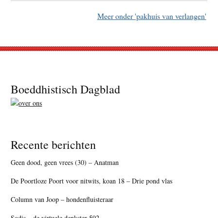
Meer onder 'pakhuis van verlangen'
Footer
Boeddhistisch Dagblad
Recente berichten
Geen dood, geen vrees (30) – Anatman
De Poortloze Poort voor nitwits, koan 18 – Drie pond vlas
Column van Joop – hondenfluisteraar
Sodis – de virtuele denkster 592