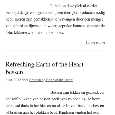
Ik heb op deze plek al eerder
betoogd dat je voor gebak e.d. geen dierlijke producten nodig
hebt. Eieren zijn gemakkelijk te vervangen door een mengsel
van gebroken lijnzaad en water, geprakte banaan, gepureerde
tofu, kikkererwtennat of appelmoes.
over
Lees meer
Mues
met
Refreshing Earth of the Heart –
abrik
bessen
en
haze
9 juli 2022
door
Refreshing Earth of the Heart
Bessen zijn lekker en gezond, en
het zelf plukken van bessen geeft veel voldoening. Je komt
helemaal thuis in het hier en nu als je bijvoorbeeld bosbessen
of bramen aan het plukken bent. Kinderen vinden het over