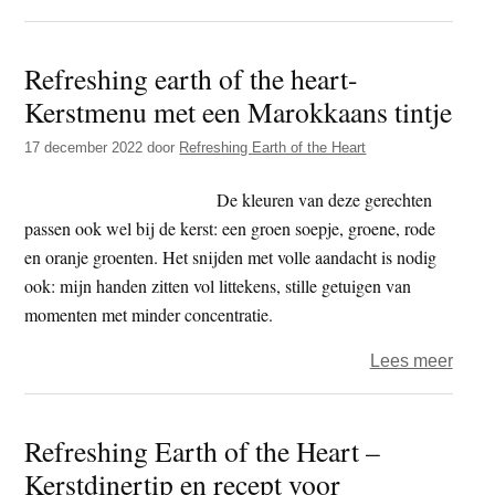
Refre
earth
Refreshing earth of the heart-
of
Kerstmenu met een Marokkaans tintje
the
heart
17 december 2022
door
Refreshing Earth of the Heart
–
Hele
De kleuren van deze gerechten
bloe
passen ook wel bij de kerst: een groen soepje, groene, rode
uit
en oranje groenten. Het snijden met volle aandacht is nodig
de
ook: mijn handen zitten vol littekens, stille getuigen van
oven
momenten met minder concentratie.
over
Lees meer
Refre
earth
Refreshing Earth of the Heart –
of
Kerstdinertip en recept voor
the