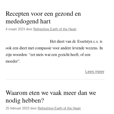
t
e
e
Recepten voor een gezond en
s
i
mededogend hart
t
4 maart 2023
door
Refreshing Earth of the Heart
e
Het dieet van dr. Esselstyn c.s. is
ook een dieet met compassie voor andere levende wezens. In
zijn woorden: “eet niets wat een gezicht heeft, of een
moeder”.
over
Lees meer
Rece
voor
Waarom eten we vaak meer dan we
een
nodig hebben?
gezo
en
25 februari 2023
door
Refreshing Earth of the Heart
mede