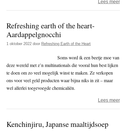
over
Lees meer
Refre
Earth
Refreshing earth of the heart-
of
Aardappelgnocchi
the
Heart
1 oktober 2022
door
Refreshing Earth of the Heart
–
bonb
Soms word ik een beetje moe van
uit
deze wereld met z’n multinationals die vooral hun best lijken
het
te doen om zo veel mogelijk winst te maken. Ze verkopen
bos
ons voor veel geld producten waar bijna niks in zit – maar
wel allerlei toegevoegde chemicaliën.
over
Lees meer
Refre
earth
Kenchinjiru, Japanse maaltijdsoep
of
the