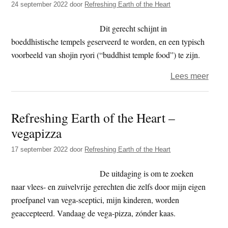
24 september 2022
door
Refreshing Earth of the Heart
heart
Aard
Dit gerecht schijnt in
boeddhistische tempels geserveerd te worden, en een typisch
voorbeeld van shojin ryori (“buddhist temple food”) te zijn.
over
Lees meer
Kench
Japa
Refreshing Earth of the Heart –
maalt
vegapizza
17 september 2022
door
Refreshing Earth of the Heart
De uitdaging is om te zoeken
naar vlees- en zuivelvrije gerechten die zelfs door mijn eigen
proefpanel van vega-sceptici, mijn kinderen, worden
geaccepteerd. Vandaag de vega-pizza, zónder kaas.