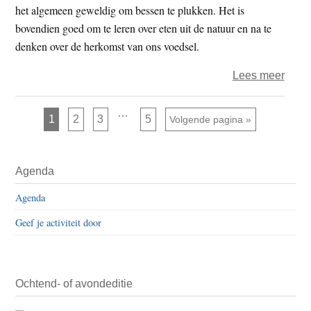
het algemeen geweldig om bessen te plukken. Het is
bovendien goed om te leren over eten uit de natuur en na te
denken over de herkomst van ons voedsel.
over
Lees meer
Refre
Earth
Interim
…
Pagina
Pagina
Pagina
Pagina
1
2
3
5
Ga naar
Volgende pagina »
pagina's
of
zijn
weggelaten
the
Primaire
Heart
Agenda
Sidebar
–
Agenda
bess
Geef je activiteit door
Ochtend- of avondeditie