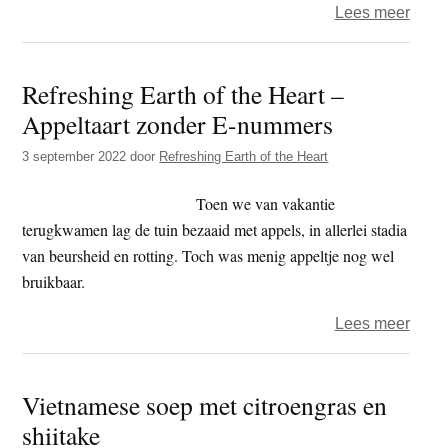
over
Lees meer
Refre
Earth
Refreshing Earth of the Heart –
of
Appeltaart zonder E-nummers
the
Heart
3 september 2022
door
Refreshing Earth of the Heart
–
vega
Toen we van vakantie
terugkwamen lag de tuin bezaaid met appels, in allerlei stadia
van beursheid en rotting. Toch was menig appeltje nog wel
bruikbaar.
over
Lees meer
Refre
Earth
Vietnamese soep met citroengras en
of
shiitake
the