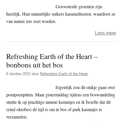
roost
Geroosterde groenten zijn
heerlijk. Hun natuurlijke suikers karamelliseren, waardoor ze
van nature iets zoet worden.
over
Lees meer
B’ete
–
Refreshing Earth of the Heart –
Groe
bonbons uit het bos
roost
in
8 oktober 2022
door
Refreshing Earth of the Heart
de
oven
Eigenlijk zou dit stukje gaan over
pompoenpitten. Maar gistermiddag tijdens een boswandeling
stuitte ik op prachtige tamme kastanjes en ik besefte dat dit
(eind oktober) dé tijd is om in bos of park kastanjes te
verzamelen.