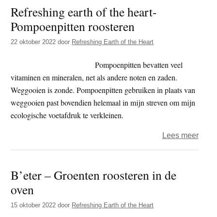
Refreshing earth of the heart-
of
Pompoenpitten roosteren
the
Heart
22 oktober 2022
door
Refreshing Earth of the Heart
–
Selde
Pompoenpitten bevatten veel
met
vitaminen en mineralen, net als andere noten en zaden.
appe
Weggooien is zonde. Pompoenpitten gebruiken in plaats van
(of
weggooien past bovendien helemaal in mijn streven om mijn
peer)
ecologische voetafdruk te verkleinen.
en
over
Lees meer
biesl
Refre
earth
B’eter – Groenten roosteren in de
of
oven
the
heart
15 oktober 2022
door
Refreshing Earth of the Heart
Pomp