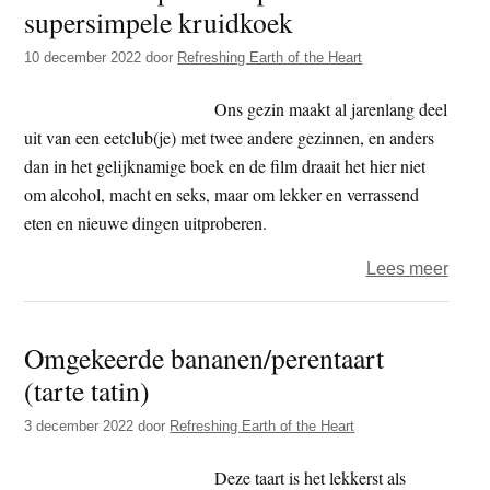
heart
supersimpele kruidkoek
Kers
10 december 2022
door
Refreshing Earth of the Heart
met
een
Ons gezin maakt al jarenlang deel
Maro
uit van een eetclub(je) met twee andere gezinnen, en anders
tintje
dan in het gelijknamige boek en de film draait het hier niet
om alcohol, macht en seks, maar om lekker en verrassend
eten en nieuwe dingen uitproberen.
over
Lees meer
Refre
Earth
Om­ge­keer­de ba­na­nen/peren­taart
of
(tarte tatin)
the
Heart
3 december 2022
door
Refreshing Earth of the Heart
–
Kerst
Deze taart is het lekkerst als