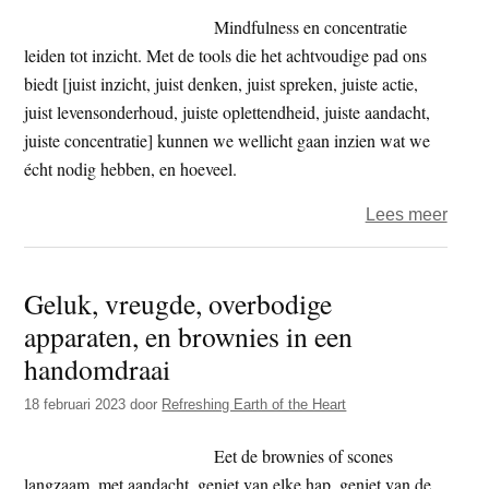
hart
Mindfulness en concentratie
leiden tot inzicht. Met de tools die het achtvoudige pad ons
biedt [juist inzicht, juist denken, juist spreken, juiste actie,
juist levensonderhoud, juiste oplettendheid, juiste aandacht,
juiste concentratie] kunnen we wellicht gaan inzien wat we
écht nodig hebben, en hoeveel.
over
Lees meer
Waar
eten
Geluk, vreugde, overbodige
we
apparaten, en brownies in een
vaak
meer
handomdraai
dan
18 februari 2023
door
Refreshing Earth of the Heart
we
nodi
Eet de brownies of scones
hebb
langzaam, met aandacht, geniet van elke hap, geniet van de