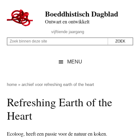
Door
Skip
Spring
Spring
Boeddhistisch Dagblad
naar
to
naar
naar
de
secondary
de
de
Ontwart en ontwikkelt
hoofd
menu
eerste
voettekst
Header
vijftiende jaargang
inhoud
sidebar
Rechts
Z
Z
o
o
e
e
MENU
k
k
b
o
i
p
home
»
archief voor refreshing earth of the heart
n
d
Refreshing Earth of the
n
e
e
z
Heart
n
e
d
s
e
Ecoloog, heeft een passie voor de natuur en koken.
i
z