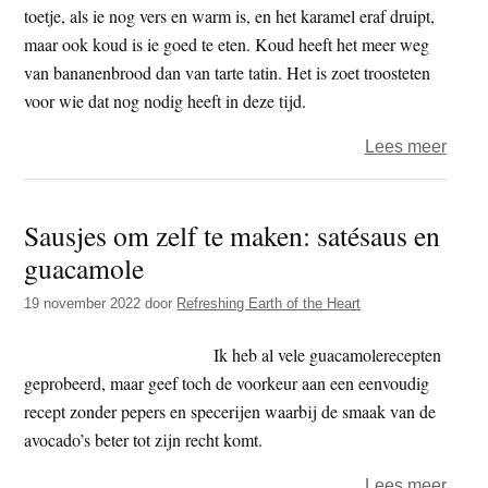
en
toetje, als ie nog vers en warm is, en het karamel eraf druipt,
recep
maar ook koud is ie goed te eten. Koud heeft het meer weg
voor
van bananenbrood dan van tarte tatin. Het is zoet troosteten
supe
voor wie dat nog nodig heeft in deze tijd.
kruid
over
Lees meer
Om­
ge­
Sausjes om zelf te maken: satésaus en
keer­
guacamole
de
ba­
19 november 2022
door
Refreshing Earth of the Heart
na­
nen/p
Ik heb al vele guacamolerecepten
taart
geprobeerd, maar geef toch de voorkeur aan een eenvoudig
(tarte
recept zonder pepers en specerijen waarbij de smaak van de
tatin)
avocado’s beter tot zijn recht komt.
over
Lees meer