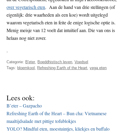
over vegetarisch eten
. Aan de hand van drie stellingen (of
eigenlijk: drie waarheden als een koe) wordt uitgelegd
waarom vegetarisch eten in feite de enige logische optie is.
Menig meisje van 12 voelt dat intuïtief aan. Die van ons is
helaas nog niet zover.
.
Categorie:
B'eter
,
Boeddhistisch leven
,
Voedsel
Tags:
bloemkool
,
Refreshing Earth of the Heart
,
vega eten
Lees ook:
B’eter – Gazpacho
Refreshing Earth of the Heart – Bun cha: Vietnamese
maaltijdsalade met pittige tofublokjes
YOLO? Mindful eten, moestuintjes, kliekjes en buffalo