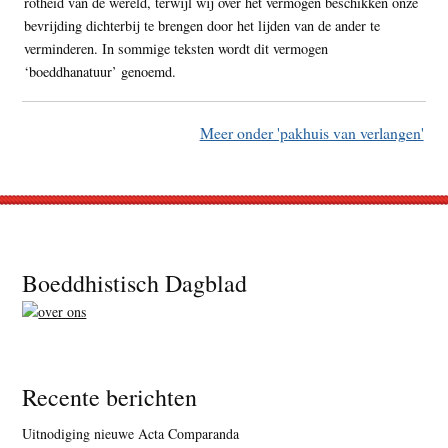
rotheid van de wereld, terwijl wij over het vermogen beschikken onze
bevrijding dichterbij te brengen door het lijden van de ander te
verminderen. In sommige teksten wordt dit vermogen
‘boeddhanatuur’ genoemd.
Meer onder 'pakhuis van verlangen'
Footer
Boeddhistisch Dagblad
Recente berichten
Uitnodiging nieuwe Acta Comparanda