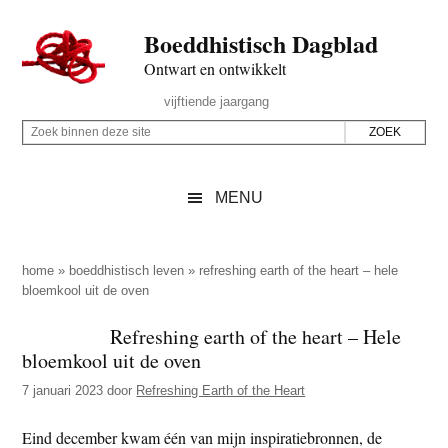
Door
Skip
Spring
Spring
Boeddhistisch Dagblad
naar
to
naar
naar
de
secondary
de
de
Ontwart en ontwikkelt
hoofd
menu
eerste
voettekst
Header
vijftiende jaargang
inhoud
sidebar
Rechts
Z
Z
o
o
e
e
MENU
k
k
b
o
i
p
home
»
boeddhistisch leven
»
refreshing earth of the heart – hele
n
bloemkool uit de oven
d
n
e
Refreshing earth of the heart – Hele
e
z
bloemkool uit de oven
n
e
d
7 januari 2023
door
Refreshing Earth of the Heart
s
e
i
Eind december kwam één van mijn inspiratiebronnen, de
z