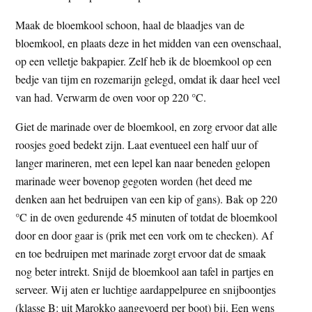
Maak de bloemkool schoon, haal de blaadjes van de
bloemkool, en plaats deze in het midden van een ovenschaal,
op een velletje bakpapier. Zelf heb ik de bloemkool op een
bedje van tijm en rozemarijn gelegd, omdat ik daar heel veel
van had. Verwarm de oven voor op 220 °C.
Giet de marinade over de bloemkool, en zorg ervoor dat alle
roosjes goed bedekt zijn. Laat eventueel een half uur of
langer marineren, met een lepel kan naar beneden gelopen
marinade weer bovenop gegoten worden (het deed me
denken aan het bedruipen van een kip of gans). Bak op 220
°C in de oven gedurende 45 minuten of totdat de bloemkool
door en door gaar is (prik met een vork om te checken). Af
en toe bedruipen met marinade zorgt ervoor dat de smaak
nog beter intrekt. Snijd de bloemkool aan tafel in partjes en
serveer. Wij aten er luchtige aardappelpuree en snijboontjes
(klasse B: uit Marokko aangevoerd per boot) bij. Een wens