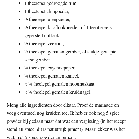
1 theelepel gedroogde tijm,
1 theelepel chilipoeder,
½ theelepel uienpoeder,
½ theelepel knoflookpoeder, of 1 teentje vers
geperste knoflook
½ theelepel zeezout,
½ theelepel gemalen gember, of stukje geraspte
verse gember
¼ theelepel cayennepeper,
¼ theelepel gemalen kaneel,
< ¼ theelepel gemalen nootmuskaat
< ¼ theelepel gemalen kruidnagel.
Meng alle ingrediënten door elkaar. Proef de marinade en
voeg eventueel nog kruiden toe. Ik heb er ook nog 5 spice
powder bij gedaan maar dat was een vergissing (in het recept
stond all spice, dit is natuurlijk piment). Maar lekker was het
wel: met 5 spice powder én piment.