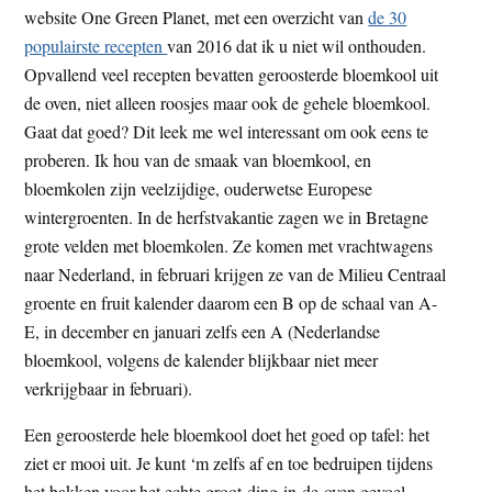
website One Green Planet, met een overzicht van
de 30
t
e
populairste recepten
van 2016 dat ik u niet wil onthouden.
e
s
Opvallend veel recepten bevatten geroosterde bloemkool uit
i
de oven, niet alleen roosjes maar ook de gehele bloemkool.
t
Gaat dat goed? Dit leek me wel interessant om ook eens te
e
proberen. Ik hou van de smaak van bloemkool, en
bloemkolen zijn veelzijdige, ouderwetse Europese
wintergroenten. In de herfstvakantie zagen we in Bretagne
grote velden met bloemkolen. Ze komen met vrachtwagens
naar Nederland, in februari krijgen ze van de Milieu Centraal
groente en fruit kalender daarom een B op de schaal van A-
E, in december en januari zelfs een A (Nederlandse
bloemkool, volgens de kalender blijkbaar niet meer
verkrijgbaar in februari).
Een geroosterde hele bloemkool doet het goed op tafel: het
ziet er mooi uit. Je kunt ‘m zelfs af en toe bedruipen tijdens
het bakken voor het echte groot-ding-in-de-oven gevoel