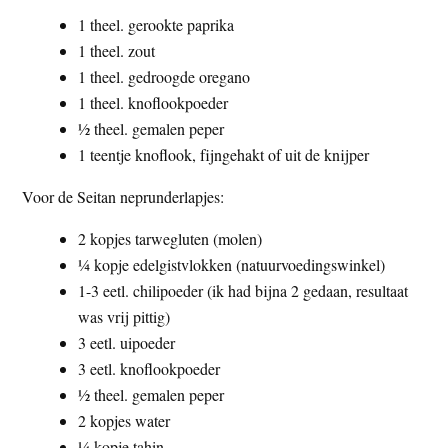
1 theel. gerookte paprika
1 theel. zout
1 theel. gedroogde oregano
1 theel. knoflookpoeder
½ theel. gemalen peper
1 teentje knoflook, fijngehakt of uit de knijper
Voor de Seitan neprunderlapjes:
2 kopjes tarwegluten (molen)
¼ kopje edelgistvlokken (natuurvoedingswinkel)
1-3 eetl. chilipoeder (ik had bijna 2 gedaan, resultaat
was vrij pittig)
3 eetl. uipoeder
3 eetl. knoflookpoeder
½ theel. gemalen peper
2 kopjes water
¼ kopje tahin