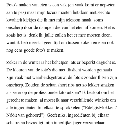
Foto’s maken van eten is een vak (en vaak komt er nep-eten
t
e
aan te pas) maar mijn lezers moeten het doen met slechte
e
s
kwaliteit kiekjes die ik met mijn telefoon maak, soms
i
onscherp door de dampen die van het eten af komen. Het is
t
zoals het is, denk ik, jullie zullen het er mee moeten doen,
e
want ik heb meestal geen tijd om tussen koken en eten ook
nog eens goede foto’s te maken.
Zeker in de winter is het behelpen, als er beperkt daglicht is.
De kleuren van de foto’s die met flitslicht worden gemaakt
zijn vaak niet waarheidsgetrouw, de foto’s zonder flitsen zijn
onscherp. Zouden de seitan short ribs net zo lekker smaken
als ze er op de professionele foto uitzien? Ik besloot om het
gerecht te maken, al moest ik naar verschillende winkels om
alle ingrediënten bij elkaar te sprokkelen (“Edelgistvlokken?
Nóóit van gehoord”). Geeft niks, ingrediënten bij elkaar
scharrelen bevredigt mijn innerlijke jager-verzamelaar.