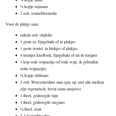
¼ kopje sojasaus
1 eetl. zonnebloemolie
Voor de pittige saus:
enkele eetl. olijfolie
1 grote ui, fijngehakt of in plakjes
1 grote wortel, in blokjes of plakjes
4 teentjes knoflook, fijngehakt of uit de knijper
1 kop rode wijnazijn (of rode wijn, ik gebruikte
witte wijnazijn)
¼ kopje chilisaus
2 eetl. Worcestershire saus (pas op, niet alle merken
zijn vegetarisch, bevat soms ansjovis)
1 theel. gedroogde tijm
1 theel. gedroogde oregano
½ theel. zout
2-3 laurierblaadjes