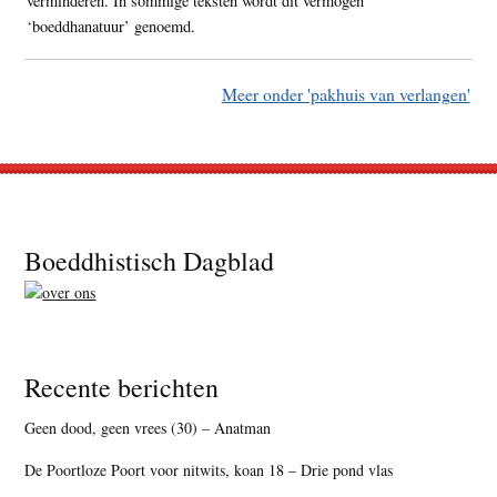
verminderen. In sommige teksten wordt dit vermogen
‘boeddhanatuur’ genoemd.
Meer onder 'pakhuis van verlangen'
Footer
Boeddhistisch Dagblad
Recente berichten
Geen dood, geen vrees (30) – Anatman
De Poortloze Poort voor nitwits, koan 18 – Drie pond vlas