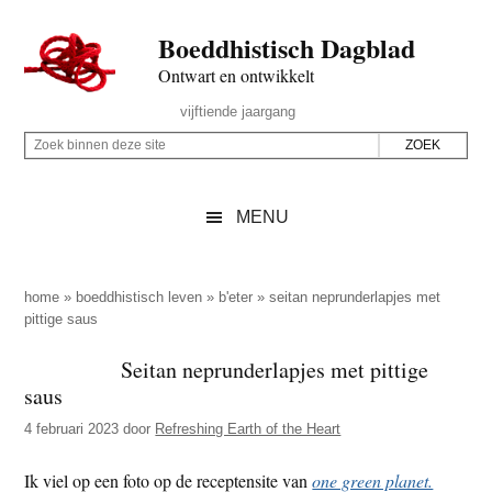
Door
Skip
Spring
Spring
Boeddhistisch Dagblad
naar
to
naar
naar
de
secondary
de
de
Ontwart en ontwikkelt
hoofd
menu
eerste
voettekst
Header
vijftiende jaargang
inhoud
sidebar
Rechts
Z
Z
o
o
e
e
MENU
k
k
b
o
i
p
home
»
boeddhistisch leven
»
b'eter
»
seitan neprunderlapjes met
n
pittige saus
d
n
e
Seitan neprunderlapjes met pittige
e
z
saus
n
e
d
4 februari 2023
door
Refreshing Earth of the Heart
s
e
i
Ik viel op een foto op de receptensite van
one green planet.
z