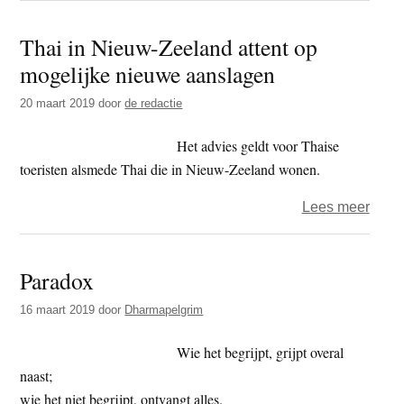
terror
dreig
Thai in Nieuw-Zeeland attent op
mogelijke nieuwe aanslagen
20 maart 2019
door
de redactie
Het advies geldt voor Thaise
toeristen alsmede Thai die in Nieuw-Zeeland wonen.
over
Lees meer
Thai
in
Paradox
Nieu
Zeel
16 maart 2019
door
Dharmapelgrim
attent
op
Wie het begrijpt, grijpt overal
mogel
naast;
nieu
wie het niet begrijpt, ontvangt alles.