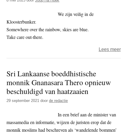
8 mei 2023
door
Joop Ha Hoek
arbei
toela
We zijn veilig in de
in
Kloosterbunker.
Israël
Somewhere over the rainbow, skies are blue.
Take care out-there.
over
Lees meer
Het
jaar
Sri Lankaanse boeddhistische
2023
monnik Gnanasara Thero opnieuw
–
dag
beschuldigd van haatzaaien
128
29 september 2021
door
de redactie
–
stil
In een brief aan de minister van
massamedia en informatie, wijzen de juristen erop dat de
monnik moslims had beschreven als ‘wandelende bommen’