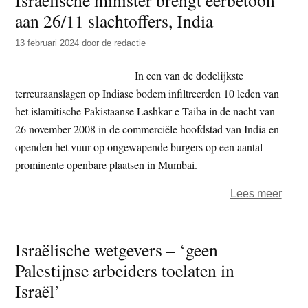
aan 26/11 slachtoffers, India
Russ
regio
13 februari 2024
door
de redactie
gaat
niqa
In een van de dodelijkste
verb
terreuraanslagen op Indiase bodem infiltreerden 10 leden van
het islamitische Pakistaanse Lashkar-e-Taiba in de nacht van
26 november 2008 in de commerciële hoofdstad van India en
openden het vuur op ongewapende burgers op een aantal
prominente openbare plaatsen in Mumbai.
over
Lees meer
Israë
minis
Israëlische wetgevers – ‘geen
breng
Palestijnse arbeiders toelaten in
eerb
aan
Israël’
26/11