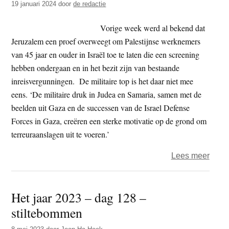
19 januari 2024
door
de redactie
slacht
India
Vorige week werd al bekend dat
Jeruzalem een proef overweegt om Palestijnse werknemers
van 45 jaar en ouder in Israël toe te laten die een screening
hebben ondergaan en in het bezit zijn van bestaande
inreisvergunningen. De militaire top is het daar niet mee
eens. ‘De militaire druk in Judea en Samaria, samen met de
beelden uit Gaza en de successen van de Israel Defense
Forces in Gaza, creëren een sterke motivatie op de grond om
terreuraanslagen uit te voeren.’
over
Lees meer
Israë
wetg
Het jaar 2023 – dag 128 –
–
stiltebommen
‘gee
Pales