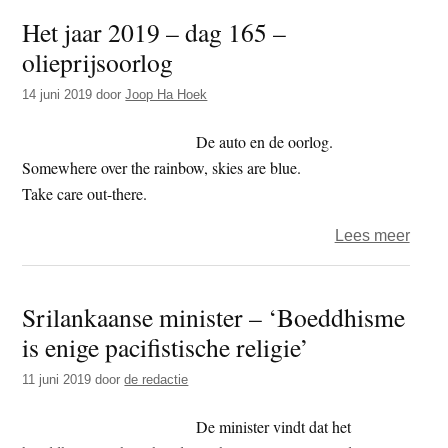
in
Het jaar 2019 – dag 165 –
Sri
olieprijsoorlog
Lank
–
14 juni 2019
door
Joop Ha Hoek
monn
Sri
De auto en de oorlog.
Gnan
Somewhere over the rainbow, skies are blue.
Ther
Take care out-there.
roept
over
Lees meer
op
Het
tot
jaar
steni
Srilankaanse minister – ‘Boeddhisme
2019
van
is enige pacifistische religie’
–
mosl
dag
11 juni 2019
door
de redactie
165
–
De minister vindt dat het
oliep