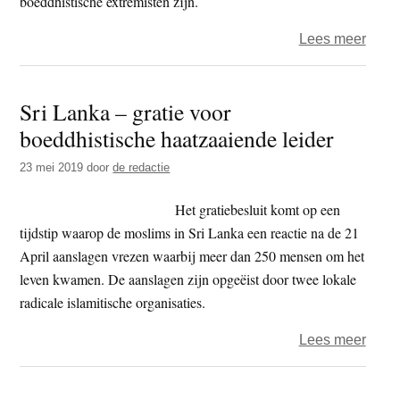
boeddhistische extremisten zijn.
over
Lees meer
Sri
Lank
Sri Lanka – gratie voor
–
boeddhistische haatzaaiende leider
vesa
sobe
23 mei 2019
door
de redactie
en
onde
Het gratiebesluit komt op een
stren
tijdstip waarop de moslims in Sri Lanka een reactie na de 21
veili
April aanslagen vrezen waarbij meer dan 250 mensen om het
gevie
leven kwamen. De aanslagen zijn opgeëist door twee lokale
radicale islamitische organisaties.
over
Lees meer
Sri
Lank