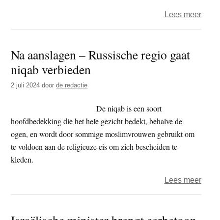
over
Lees meer
Opini
TRF
Na aanslagen – Russische regio gaat
–
niqab verbieden
Met
liquid
2 juli 2024
door
de redactie
van
Hama
De niqab is een soort
kiest
hoofdbedekking die het hele gezicht bedekt, behalve de
Israël
ogen, en wordt door sommige moslimvrouwen gebruikt om
voor
te voldoen aan de religieuze eis om zich bescheiden te
escal
kleden.
in
over
Lees meer
plaat
Na
van
aans
onde
Israëlische minister brengt eerbetoon
–