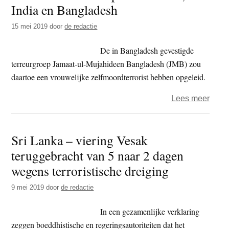
boed
India en Bangladesh
achte
15 mei 2019
door
de redactie
gewe
tege
De in Bangladesh gevestigde
mosli
terreurgroep Jamaat-ul-Mujahideen Bangladesh (JMB) zou
daartoe een vrouwelijke zelfmoordterrorist hebben opgeleid.
over
Lees meer
Vree
voor
Sri Lanka – viering Vesak
aans
teruggebracht van 5 naar 2 dagen
op
boedd
wegens terroristische dreiging
temp
9 mei 2019
door
de redactie
in
Birma
In een gezamenlijke verklaring
India
zeggen boeddhistische en regeringsautoriteiten dat het