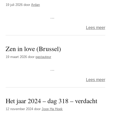
t
19 juli 2026
door
Ardan
e
e
s
…
i
t
over
Lees meer
e
Arda
–
Zen in love (Brussel)
Somb
19 maart 2026
door
gastauteur
…
over
Lees meer
Zen
in
Het jaar 2024 – dag 318 – verdacht
love
(Brus
12 november 2024
door
Joop Ha Hoek