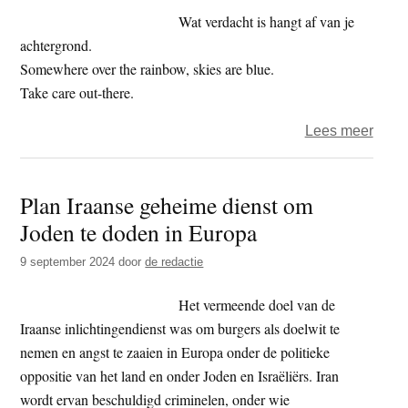
Wat verdacht is hangt af van je
achtergrond.
Somewhere over the rainbow, skies are blue.
Take care out-there.
over
Lees meer
Het
jaar
Plan Iraanse geheime dienst om
2024
Joden te doden in Europa
–
dag
9 september 2024
door
de redactie
318
–
Het vermeende doel van de
verda
Iraanse inlichtingendienst was om burgers als doelwit te
nemen en angst te zaaien in Europa onder de politieke
oppositie van het land en onder Joden en Israëliërs. Iran
wordt ervan beschuldigd criminelen, onder wie