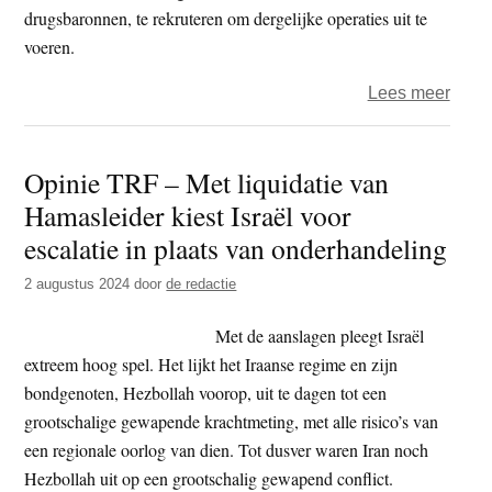
drugsbaronnen, te rekruteren om dergelijke operaties uit te
voeren.
over
Lees meer
Plan
Iraan
Opinie TRF – Met liquidatie van
gehe
Hamasleider kiest Israël voor
diens
om
escalatie in plaats van onderhandeling
Jode
2 augustus 2024
door
de redactie
te
dode
Met de aanslagen pleegt Israël
in
extreem hoog spel. Het lijkt het Iraanse regime en zijn
Euro
bondgenoten, Hezbollah voorop, uit te dagen tot een
grootschalige gewapende krachtmeting, met alle risico’s van
een regionale oorlog van dien. Tot dusver waren Iran noch
Hezbollah uit op een grootschalig gewapend conflict.