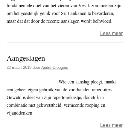
en
fundamentele doel van het vieren van Vesak zou moeten zijn
Bang
om het geestelijk geluk voor Sri Lankanen te bevorderen,
maar dat dat door de recente aanslagen wordt beïnvloed.
over
Lees meer
Sri
Lank
Aangeslagen
–
vieri
22 maart 2019
door
André Droogers
Vesa
terug
Wie een aanslag pleegt, maakt
van
een geheel eigen gebruik van de voorhanden repertoires.
5
Geweld is deel van zijn repertoirekastje, dodelijk in
naar
combinatie met gekwetstheid, vermeende roeping en
2
vijanddenken.
dage
over
Lees meer
wege
Aang