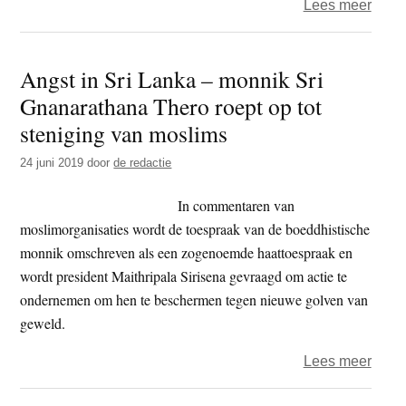
over
Lees meer
Srila
hof
Angst in Sri Lanka – monnik Sri
stelt
Gnanarathana Thero roept op tot
‘illeg
steril
steniging van moslims
op
24 juni 2019
door
de redactie
borgt
op
In commentaren van
vrije
moslimorganisaties wordt de toespraak van de boeddhistische
voet
monnik omschreven als een zogenoemde haattoespraak en
wordt president Maithripala Sirisena gevraagd om actie te
ondernemen om hen te beschermen tegen nieuwe golven van
geweld.
over
Lees meer
Angs