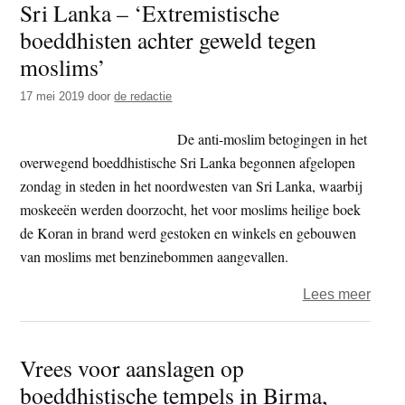
Sri Lanka – ‘Extremistische
–
boeddhisten achter geweld tegen
grati
voor
moslims’
boedd
17 mei 2019
door
de redactie
haat
leide
De anti-moslim betogingen in het
overwegend boeddhistische Sri Lanka begonnen afgelopen
zondag in steden in het noordwesten van Sri Lanka, waarbij
moskeeën werden doorzocht, het voor moslims heilige boek
de Koran in brand werd gestoken en winkels en gebouwen
van moslims met benzinebommen aangevallen.
over
Lees meer
Sri
Lank
Vrees voor aanslagen op
–
boeddhistische tempels in Birma,
‘Extr