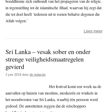
boeddhisme zich onthoudt van het propageren van de religie,
in tegenstelling tot de islamitische Jihad, waarvan hij zegt dat
die tot doel heeft ‘iedereen uit te roeien behalve degenen die
Allah volgen.’
over
Lees meer
Srila
minis
Sri Lanka – vesak sober en onder
–
strenge veiligheidsmaatregelen
‘Boe
is
gevierd
enig
2 juni 2019
door
de redactie
pacif
religi
Het festival komt een week na de
aanvallen op huizen van moslims, moskeeën en winkels in
het noordwesten van Sri Lanka, waarbij één persoon werd
gedood. De autoriteiten zeggen dat de relschoppers