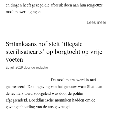
en dingen heeft gezegd die afbreuk doen aan hun religieuze
moslim overtuigingen.
over
Lees meer
Sri
Lank
Srilankaans hof stelt ‘illegale
boedd
sterilisatiearts’ op borgtocht op vrije
monn
Gnan
voeten
Ther
26 juli 2019
door
de redactie
opni
besc
De moslim arts werd in mei
van
gearresteerd. De omgeving van het gebouw waar Shafi aan
haat
de rechters werd voorgeleid was door de politie
afgegrendeld. Boeddhistische monniken hadden om de
gevangenhouding van de arts gevraagd.