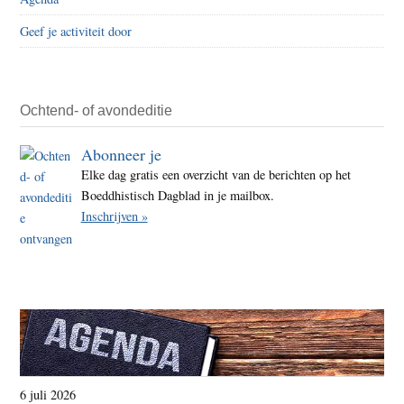
Sri
Lank
Geef je activiteit door
laait
op
Ochtend- of avondeditie
Abonneer je
Elke dag gratis een overzicht van de berichten op het
Boeddhistisch Dagblad in je mailbox.
Inschrijven »
6 juli 2026