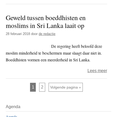
Twee
–
Geweld tussen boeddhisten en
psych
moslims in Sri Lanka laait op
Rob
van
28 februari 2018
door
de redactie
Bove
en
De regering heeft beloofd deze
psyc
moslim minderheid te beschermen maar slaagt daar niet in.
Luuk
Boeddhisten vormen een meerderheid in Sri Lanka.
Mur
over
Lees meer
prate
Gewe
over
tusse
de
Pagina
Pagina
1
2
Ga naar
Volgende pagina »
boed
speel
en
van
Primaire
mosl
overl
Agenda
Sidebar
in
Agenda