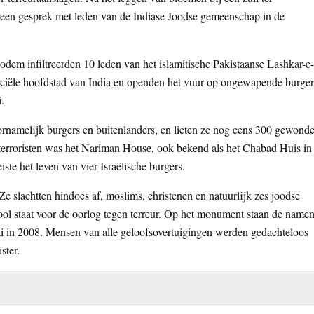
k een gesprek met leden van de Indiase Joodse gemeenschap in de
bodem infiltreerden 10 leden van het islamitische Pakistaanse Lashkar-e-
ciële hoofdstad van India en openden het vuur op ongewapende burger
.
rnamelijk burgers en buitenlanders, en lieten ze nog eens 300 gewond
e terroristen was het Nariman House, ook bekend als het Chabad Huis in
ste het leven van vier Israëlische burgers.
 slachtten hindoes af, moslims, christenen en natuurlijk zes joodse
ol staat voor de oorlog tegen terreur. Op het monument staan de name
ai in 2008. Mensen van alle geloofsovertuigingen werden gedachteloos
ster.