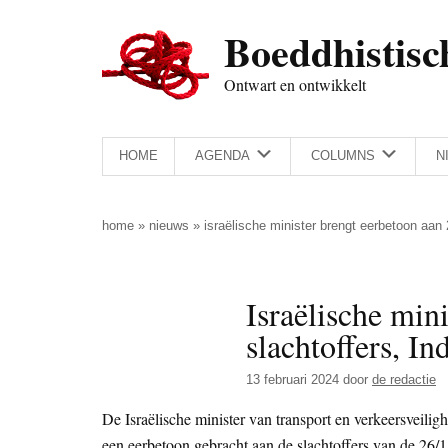
Door
Skip
Spring
Spring
Boeddhistisc
naar
to
naar
naar
de
secondary
de
de
Ontwart en ontwikkelt
hoofd
menu
eerste
voettekst
inhoud
sidebar
HOME
AGENDA
COLUMNS
N
home
»
nieuws
»
israëlische minister brengt eerbetoon aan 2
Israëlische min
slachtoffers, In
13 februari 2024
door
de redactie
De Israëlische minister van transport en verkeersveil
een eerbetoon gebracht aan de slachtoffers van de 26/1