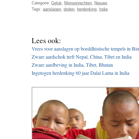
Categorie:
Geluk
,
Mensenrechten
,
Nieuws
Tags:
aanslagen
,
doden
,
herdenking
,
India
Lees ook:
Vrees voor aanslagen op boeddhistische tempels in Bi
Zware aardschok treft Nepal, China, Tibet en India
Zware aardbeving in India, Tibet, Bhutan
Ingetogen herdenking 60 jaar Dalai Lama in India