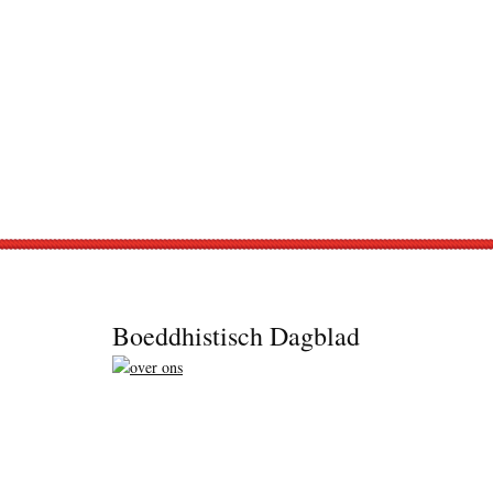
Footer
Boeddhistisch Dagblad