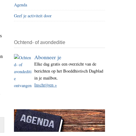
Agenda
i
t
Geef je activiteit door
e
s
Ochtend- of avondeditie
en
Abonneer je
Elke dag gratis een overzicht van de
berichten op het Boeddhistisch Dagblad
in je mailbox.
Inschrijven »
n