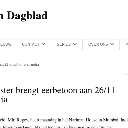
h Dagblad
IEUWS
CONTACT
SERIES
OVER ONS
P
6/11 slachtoffers, india
ister brengt eerbetoon aan 26/11
dia
igheid, Miri Regev, heeft maandag in het Nariman House in Mumbai, Indi
1 terreuraanslagen. Na het leggen van bloemen bij een zuil ter