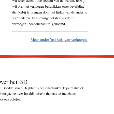
wij ieder delen in de rotheid van de wereld, terwijl
wij over het vermogen beschikken onze bevrijding
dichterbij te brengen door het lijden van de ander te
verminderen. In sommige teksten wordt dit
vermogen ‘boeddhanatuur’ genoemd.
Meer onder 'pakhuis van verlangen'
ver het BD
t Boeddhistisch Dagblad is een onafhankelijk journalistiek
bmagazine over boeddhistische thema’s en inzichten.
es ons colofon
.