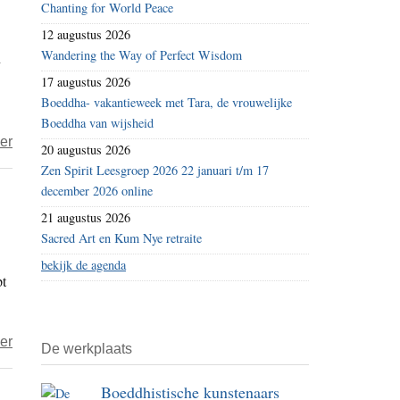
Chanting for World Peace
12 augustus 2026
Wandering the Way of Perfect Wisdom
n
17 augustus 2026
Boeddha- vakantieweek met Tara, de vrouwelijke
Boeddha van wijsheid
over
er
20 augustus 2026
Jana
Zen Spirit Leesgroep 2026 22 januari t/m 17
–
december 2026 online
Kerstmenu
21 augustus 2026
met
Sacred Art en Kum Nye retraite
een
bekijk de agenda
pt
Marokkaans
tintje
over
er
De werkplaats
Jana
–
Boeddhistische kunstenaars