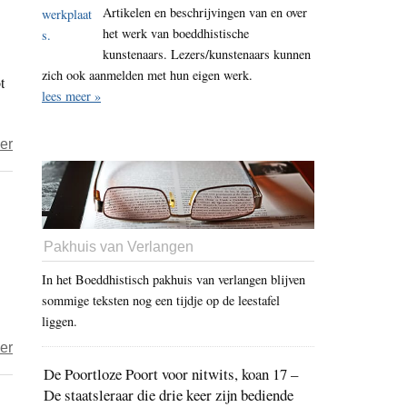
Sausjes
Artikelen en beschrijvingen van en over
het werk van boeddhistische
om
kunstenaars. Lezers/kunstenaars kunnen
zelf
zich ook aanmelden met hun eigen werk.
t
te
lees meer »
maken:
satésaus
over
er
en
Refreshing
guacamole
Earth
of
the
Pakhuis van Verlangen
Heart
In het Boeddhistisch pakhuis van verlangen blijven
–
sommige teksten nog een tijdje op de leestafel
de
liggen.
V
over
er
van…
Jana
De Poortloze Poort voor nitwits, koan 17 –
Vanuatu
De staatsleraar die drie keer zijn bediende
–
(bananentaart)