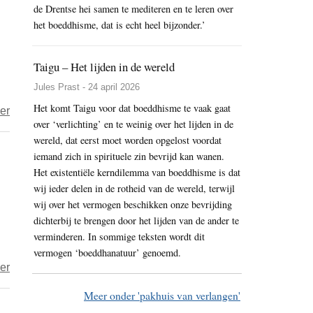
Pompoenpitten
de Drentse hei samen te mediteren en te leren over
het boeddhisme, dat is echt heel bijzonder.’
roosteren
Taigu – Het lijden in de wereld
Jules Prast - 24 april 2026
Het komt Taigu voor dat boeddhisme te vaak gaat
over
er
over ‘verlichting’ en te weinig over het lijden in de
Vietnamese
wereld, dat eerst moet worden opgelost voordat
soep
iemand zich in spirituele zin bevrijd kan wanen.
met
Het existentiële kerndilemma van boeddhisme is dat
citroengras
wij ieder delen in de rotheid van de wereld, terwijl
en
wij over het vermogen beschikken onze bevrijding
shiitake
dichterbij te brengen door het lijden van de ander te
verminderen. In sommige teksten wordt dit
vermogen ‘boeddhanatuur’ genoemd.
over
er
Broccoli-
Meer onder 'pakhuis van verlangen'
cashewnotencurry