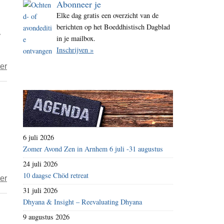
Abonneer je
i
Elke dag gratis een overzicht van de
t
berichten op het Boeddhistisch Dagblad
s
e
in je mailbox.
Inschrijven »
over
er
Refreshing
Earth
of
the
Heart
6 juli 2026
–
Zomer Avond Zen in Arnhem 6 juli -31 augustus
plofkipvrije
24 juli 2026
tajine
10 daagse Chöd retreat
over
er
31 juli 2026
Pleidooi
Dhyana & Insight – Reevaluating Dhyana
voor
9 augustus 2026
verwondering