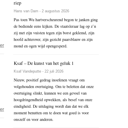
riep
Vietnamese
gekarameliseerde
Hans van Dam - 2 augustus 2026
tofu
Pas toen Wu hartverscheurend begon te janken ging
met
de bediende eens kijken. De staatsleraar lag op z’n
zij met zijn vuisten tegen zijn borst geklemd, zijn
wortel
hoofd achterover, zijn gezicht paarsblauw en zijn
en
over
er
mond en ogen wijd opengesperd.
boontjes
Refreshing
Earth
Ksaf – De kunst van het geluk 1
of
Ksaf Vandeputte - 22 juli 2026
the
Nieuw, positief gedrag inoefenen vraagt om
Heart
volgehouden overtuiging. Om te beletten dat onze
–
overtuiging slinkt, kunnen we een gevoel van
over
hoogdringendheid opwekken, als besef van onze
koetjes
eindigheid. De uitdaging wordt dan dat we elk
over
er
en
moment benutten om te doen wat goed is voor
Aquafaba:
onszelf en voor anderen.
kalfjes
het
en