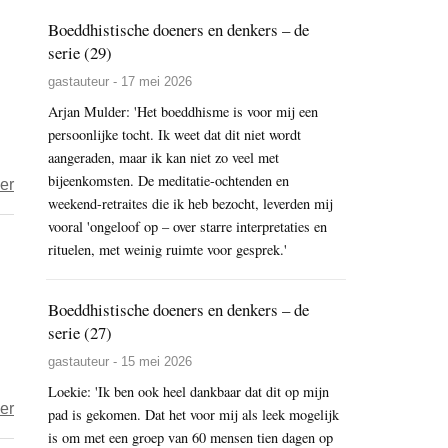
verrassend
koken
Boeddhistische doeners en denkers – de
veelzijdige
zonder
serie (29)
kookvocht
zuivel
gastauteur - 17 mei 2026
van
Arjan Mulder: 'Het boeddhisme is voor mij een
kikkererwten
persoonlijke tocht. Ik weet dat dit niet wordt
aangeraden, maar ik kan niet zo veel met
bijeenkomsten. De meditatie-ochtenden en
over
er
weekend-retraites die ik heb bezocht, leverden mij
Jana
vooral 'ongeloof op – over starre interpretaties en
–
rituelen, met weinig ruimte voor gesprek.'
De
keuken
Boeddhistische doeners en denkers – de
van
serie (27)
het
gastauteur - 15 mei 2026
Romeinse
Loekie: 'Ik ben ook heel dankbaar dat dit op mijn
Rijk
over
er
pad is gekomen. Dat het voor mij als leek mogelijk
Jana-
is om met een groep van 60 mensen tien dagen op