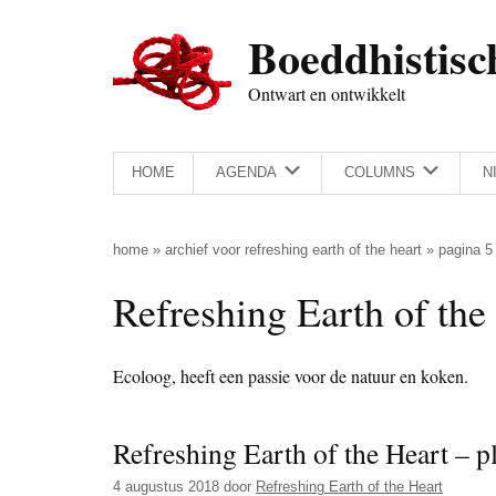
Door
Skip
Spring
Spring
Boeddhistisc
naar
to
naar
naar
de
secondary
de
de
Ontwart en ontwikkelt
hoofd
menu
eerste
voettekst
inhoud
sidebar
HOME
AGENDA
COLUMNS
N
home
»
archief voor refreshing earth of the heart
»
pagina 5
Refreshing Earth of the
Ecoloog, heeft een passie voor de natuur en koken.
Refreshing Earth of the Heart – pl
4 augustus 2018
door
Refreshing Earth of the Heart