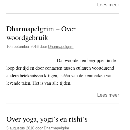
over
Lees meer
Tibet
–
Dharmapelgrim – Over
land
woordgebruik
gean
voor
10 september 2016
door
Dharmapelgrim
bouw
lucht
Dat woorden en begrippen in de
loop der tijd en door contacten tussen culturen voortdurend
andere betekenissen krijgen, is één van de kenmerken van
levende talen. Het is van alle tijden.
over
Lees meer
Dhar
–
Over yoga, yogi’s en rishi’s
Over
woor
5 augustus 2016
door
Dharmapelgrim