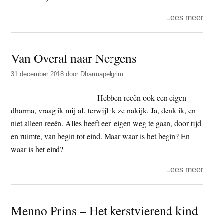
over
Lees meer
‘Drop
your
Van Overal naar Nergens
ego’
Me
31 december 2018
door
Dharmapelgrim
hoela
Hebben reeën ook een eigen
dharma, vraag ik mij af, terwijl ik ze nakijk. Ja, denk ik, en
niet alleen reeën. Alles heeft een eigen weg te gaan, door tijd
en ruimte, van begin tot eind. Maar waar is het begin? En
waar is het eind?
over
Lees meer
Van
Overa
Menno Prins – Het kerstvierend kind
naar
Nerg