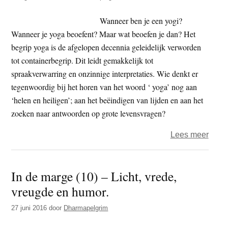
Wanneer ben je een yogi?
Wanneer je yoga beoefent? Maar wat beoefen je dan? Het
begrip yoga is de afgelopen decennia geleidelijk verworden
tot containerbegrip. Dit leidt gemakkelijk tot
spraakverwarring en onzinnige interpretaties. Wie denkt er
tegenwoordig bij het horen van het woord ‘ yoga’ nog aan
‘helen en heiligen’; aan het beëindigen van lijden en aan het
zoeken naar antwoorden op grote levensvragen?
over
Lees meer
Over
yoga,
In de marge (10) – Licht, vrede,
yogi’
vreugde en humor.
en
rishi’
27 juni 2016
door
Dharmapelgrim