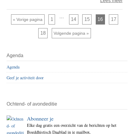
over
Lees meer
In
de
Interim
…
Pagina
Pagina
Pagina
Pagina
Pagina
Ga naar
1
14
15
16
17
«
Vorige pagina
pagina's
marg
zijn
weggelaten
(8)
Pagina
18
Ga naar
Volgende pagina »
–
liefde
Primaire
Agenda
Sidebar
Agenda
Geef je activiteit door
Ochtend- of avondeditie
Abonneer je
Elke dag gratis een overzicht van de berichten op het
Boeddhistisch Dagblad in je mailbox.