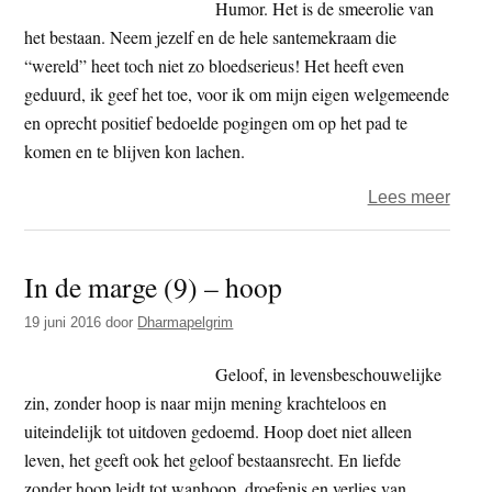
Humor. Het is de smeerolie van
het bestaan. Neem jezelf en de hele santemekraam die
“wereld” heet toch niet zo bloedserieus! Het heeft even
geduurd, ik geef het toe, voor ik om mijn eigen welgemeende
en oprecht positief bedoelde pogingen om op het pad te
komen en te blijven kon lachen.
over
Lees meer
In
de
In de marge (9) – hoop
marg
(10)
19 juni 2016
door
Dharmapelgrim
–
Licht,
Geloof, in levensbeschouwelijke
vrede
zin, zonder hoop is naar mijn mening krachteloos en
vreu
uiteindelijk tot uitdoven gedoemd. Hoop doet niet alleen
en
leven, het geeft ook het geloof bestaansrecht. En liefde
humo
zonder hoop leidt tot wanhoop, droefenis en verlies van