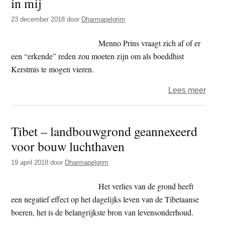
in mij
23 december 2018
door
Dharmapelgrim
Menno Prins vraagt zich af of er
een “erkende” reden zou moeten zijn om als boeddhist
Kerstmis te mogen vieren.
over
Lees meer
Menn
Prins
Tibet – landbouwgrond geannexeerd
–
voor bouw luchthaven
Het
kerst
19 april 2018
door
Dharmapelgrim
kind
in
Het verlies van de grond heeft
mij
een negatief effect op het dagelijks leven van de Tibetaanse
boeren, het is de belangrijkste bron van levensonderhoud.