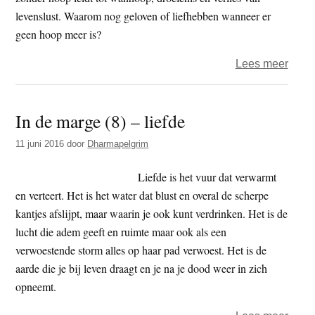
levenslust. Waarom nog geloven of liefhebben wanneer er
geen hoop meer is?
over
Lees meer
In
de
In de marge (8) – liefde
marg
(9)
11 juni 2016
door
Dharmapelgrim
–
hoop
Liefde is het vuur dat verwarmt
en verteert. Het is het water dat blust en overal de scherpe
kantjes afslijpt, maar waarin je ook kunt verdrinken. Het is de
lucht die adem geeft en ruimte maar ook als een
verwoestende storm alles op haar pad verwoest. Het is de
aarde die je bij leven draagt en je na je dood weer in zich
opneemt.