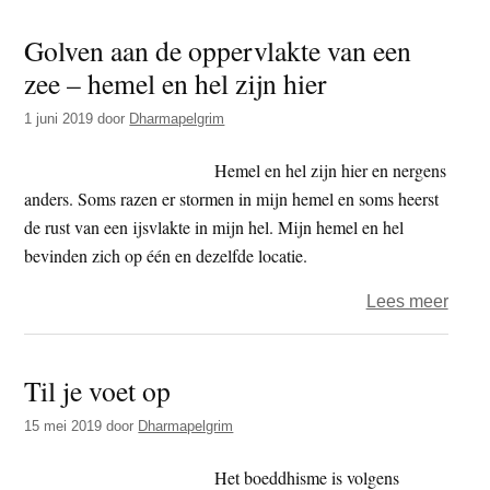
droef
Golven aan de oppervlakte van een
zee – hemel en hel zijn hier
1 juni 2019
door
Dharmapelgrim
Hemel en hel zijn hier en nergens
anders. Soms razen er stormen in mijn hemel en soms heerst
de rust van een ijsvlakte in mijn hel. Mijn hemel en hel
bevinden zich op één en dezelfde locatie.
over
Lees meer
Golv
aan
Til je voet op
de
opper
15 mei 2019
door
Dharmapelgrim
van
een
Het boeddhisme is volgens