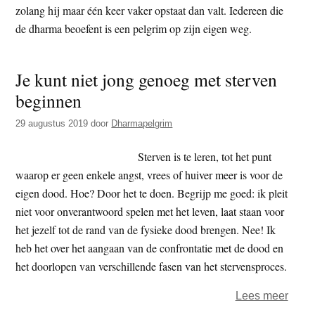
zolang hij maar één keer vaker opstaat dan valt. Iedereen die
t
e
de dharma beoefent is een pelgrim op zijn eigen weg.
e
s
i
t
Je kunt niet jong genoeg met sterven
e
beginnen
29 augustus 2019
door
Dharmapelgrim
Sterven is te leren, tot het punt
waarop er geen enkele angst, vrees of huiver meer is voor de
eigen dood. Hoe? Door het te doen. Begrijp me goed: ik pleit
niet voor onverantwoord spelen met het leven, laat staan voor
het jezelf tot de rand van de fysieke dood brengen. Nee! Ik
heb het over het aangaan van de confrontatie met de dood en
het doorlopen van verschillende fasen van het stervensproces.
over
Lees meer
Je