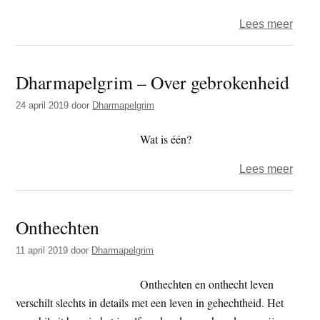
over
Lees meer
‘Wat
geloo
Dharmapelgrim – Over gebrokenheid
u
eigen
24 april 2019
door
Dharmapelgrim
Wat is één?
over
Lees meer
Dhar
–
Onthechten
Over
gebr
11 april 2019
door
Dharmapelgrim
Onthechten en onthecht leven
verschilt slechts in details met een leven in gehechtheid. Het