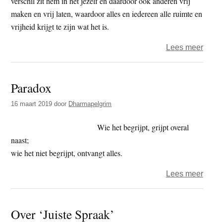
verschil zit hem in het jezelf en daardoor ook anderen vrij
maken en vrij laten, waardoor alles en iedereen alle ruimte en
vrijheid krijgt te zijn wat het is.
over
Lees meer
Onth
Paradox
16 maart 2019
door
Dharmapelgrim
Wie het begrijpt, grijpt overal
naast;
wie het niet begrijpt, ontvangt alles.
over
Lees meer
Para
Over ‘Juiste Spraak’