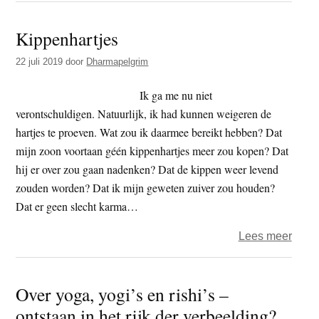
kunt
Kippenhartjes
niet
jong
22 juli 2019
door
Dharmapelgrim
geno
met
Ik ga me nu niet
sterv
verontschuldigen. Natuurlijk, ik had kunnen weigeren de
begi
hartjes te proeven. Wat zou ik daarmee bereikt hebben? Dat
mijn zoon voortaan géén kippenhartjes meer zou kopen? Dat
hij er over zou gaan nadenken? Dat de kippen weer levend
zouden worden? Dat ik mijn geweten zuiver zou houden?
Dat er geen slecht karma…
over
Lees meer
Kippe
Over yoga, yogi’s en rishi’s –
ontstaan in het rijk der verbeelding?