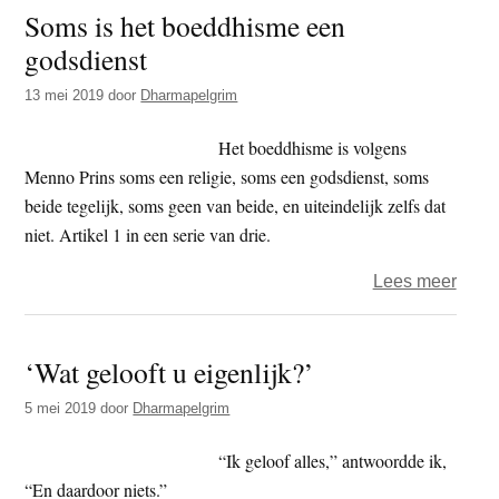
Soms is het boeddhisme een
het
godsdienst
boed
een
13 mei 2019
door
Dharmapelgrim
religi
Het boeddhisme is volgens
Menno Prins soms een religie, soms een godsdienst, soms
beide tegelijk, soms geen van beide, en uiteindelijk zelfs dat
niet. Artikel 1 in een serie van drie.
over
Lees meer
Som
is
‘Wat gelooft u eigenlijk?’
het
boed
5 mei 2019
door
Dharmapelgrim
een
godsd
“Ik geloof alles,” antwoordde ik,
“En daardoor niets.”