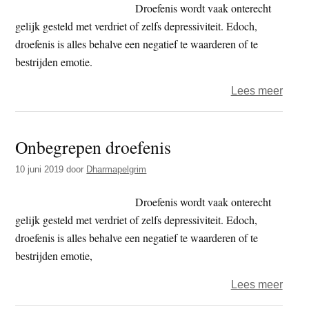
–
Droefenis wordt vaak onterecht
ontst
gelijk gesteld met verdriet of zelfs depressiviteit. Edoch,
in
droefenis is alles behalve een negatief te waarderen of te
het
bestrijden emotie.
rijk
over
Lees meer
der
Menn
verbe
Prins
Onbegrepen droefenis
–
onbe
10 juni 2019
door
Dharmapelgrim
droef
Droefenis wordt vaak onterecht
gelijk gesteld met verdriet of zelfs depressiviteit. Edoch,
droefenis is alles behalve een negatief te waarderen of te
bestrijden emotie,
over
Lees meer
Onbe