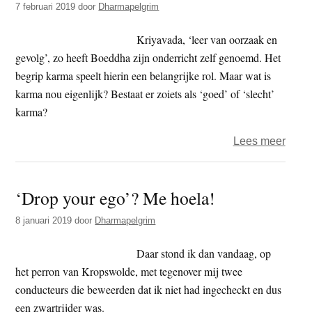
7 februari 2019
door
Dharmapelgrim
Kriyavada, ‘leer van oorzaak en
gevolg’, zo heeft Boeddha zijn onderricht zelf genoemd. Het
begrip karma speelt hierin een belangrijke rol. Maar wat is
karma nou eigenlijk? Bestaat er zoiets als ‘goed’ of ‘slecht’
karma?
over
Lees meer
Menn
Prins
‘Drop your ego’? Me hoela!
–
over
8 januari 2019
door
Dharmapelgrim
goed
of
Daar stond ik dan vandaag, op
slech
het perron van Kropswolde, met tegenover mij twee
karm
conducteurs die beweerden dat ik niet had ingecheckt en dus
een zwartrijder was.