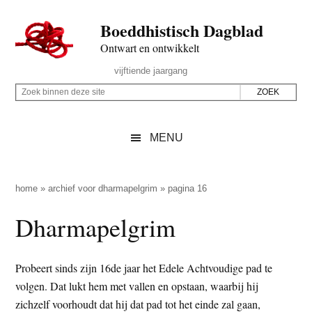
Door
Skip
Spring
Spring
Boeddhistisch Dagblad
naar
to
naar
naar
de
secondary
de
de
Ontwart en ontwikkelt
hoofd
menu
eerste
voettekst
Header
vijftiende jaargang
inhoud
sidebar
Rechts
Z
Z
o
o
e
e
MENU
k
k
b
o
i
p
home
»
archief voor dharmapelgrim
»
pagina 16
n
d
Dharmapelgrim
n
e
e
z
n
e
Probeert sinds zijn 16de jaar het Edele Achtvoudige pad te
d
s
volgen. Dat lukt hem met vallen en opstaan, waarbij hij
e
i
zichzelf voorhoudt dat hij dat pad tot het einde zal gaan,
z