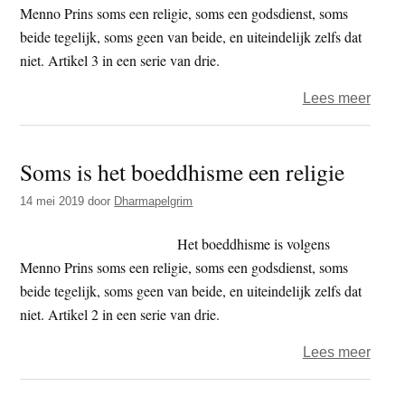
zee
Menno Prins soms een religie, soms een godsdienst, soms
–
beide tegelijk, soms geen van beide, en uiteindelijk zelfs dat
heme
niet. Artikel 3 in een serie van drie.
en
over
Lees meer
hel
Til
zijn
je
hier
Soms is het boeddhisme een religie
voet
op
14 mei 2019
door
Dharmapelgrim
Het boeddhisme is volgens
Menno Prins soms een religie, soms een godsdienst, soms
beide tegelijk, soms geen van beide, en uiteindelijk zelfs dat
niet. Artikel 2 in een serie van drie.
over
Lees meer
Som
is