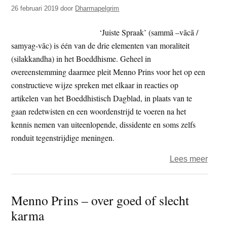
26 februari 2019
door
Dharmapelgrim
‘Juiste Spraak’ (sammã –vãcã /
samyag-vãc) is één van de drie elementen van moraliteit
(silakkandha) in het Boeddhisme. Geheel in
overeenstemming daarmee pleit Menno Prins voor het op een
constructieve wijze spreken met elkaar in reacties op
artikelen van het Boeddhistisch Dagblad, in plaats van te
gaan redetwisten en een woordenstrijd te voeren na het
kennis nemen van uiteenlopende, dissidente en soms zelfs
ronduit tegenstrijdige meningen.
over
Lees meer
Over
‘Juis
Menno Prins – over goed of slecht
Spraa
karma