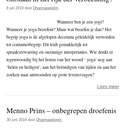
8 juli 2019
door
Dharmapelgrim
Wanneer ben je een yogi?
Wanneer je yoga beoefent? Maar wat beoefen je dan? Het
begrip yoga is de afgelopen decennia geleidelijk verworden
tot containerbegrip. Dit leidt gemakkelijk tot
spraakverwarring en onzinnige interpretaties. Wie denkt er
tegenwoordig bij het horen van het woord ‘ yoga’ nog aan
‘helen en heiligen’; aan het beëindigen van lijden en aan het
zoeken naar antwoorden op grote levensvragen?
over
Lees meer
Over
yoga,
Menno Prins – onbegrepen droefenis
yogi’
en
30 juni 2019
door
Dharmapelgrim
rishi’