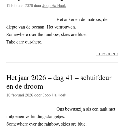
–
11 februari 2026
door
Joop Ha Hoek
dag
43
Het anker en de matroos, de
–
diepte van de oceaan. Het vertrouwen.
opa
Somewhere over the rainbow, skies are blue.
Take care out-there.
over
Lees meer
Het
jaar
Het jaar 2026 – dag 41 – schuifdeur
2026
en de droom
–
dag
10 februari 2026
door
Joop Ha Hoek
42
–
Ons bewustzijn als een tank met
anke
miljoenen verbindingsslangetjes.
Somewhere over the rainbow, skies are blue.