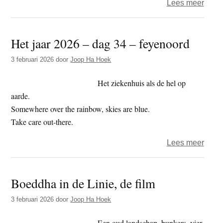
over
Lees meer
BidL
gesla
Het jaar 2026 – dag 34 – feyenoord
maar
de
3 februari 2026
door
Joop Ha Hoek
Boed
was
Het ziekenhuis als de hel op
niet
aarde.
erg
Somewhere over the rainbow, skies are blue.
positi
Take care out-there.
over
over
Lees meer
beel
Het
kunst
jaar
Boeddha in de Linie, de film
2026
–
3 februari 2026
door
Joop Ha Hoek
dag
34
Een oud landschap, bunkers, vier