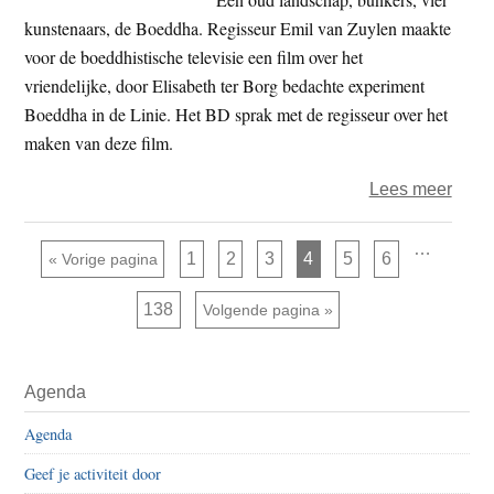
–
kunstenaars, de Boeddha. Regisseur Emil van Zuylen maakte
feye
voor de boeddhistische televisie een film over het
vriendelijke, door Elisabeth ter Borg bedachte experiment
Boeddha in de Linie. Het BD sprak met de regisseur over het
maken van deze film.
over
Lees meer
Boed
in
Interim
…
Pagina
Pagina
Pagina
Pagina
Pagina
Pagina
Ga naar
1
2
3
4
5
6
«
Vorige pagina
pagina's
de
zijn
weggelat
Linie,
Pagina
138
Ga naar
Volgende pagina »
de
film
Primaire
Agenda
Sidebar
Agenda
Geef je activiteit door