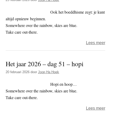
dag
55
Ook het boeddhisme zegt: je kunt
–
altijd opnieuw beginnen.
wie
Somewhere over the rainbow, skies are blue.
bewa
Take care out-there.
de
over
Lees meer
bewa
Het
jaar
Het jaar 2026 – dag 51 – hopi
2026
–
20 februari 2026
door
Joop Ha Hoek
dag
54
Hopi en hoop…
–
Somewhere over the rainbow, skies are blue.
start
Take care out-there.
agai
over
Lees meer
Het