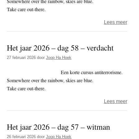
Somewhere over the rainbow, skies are blue.
boed
Take care out-there.
over
Lees meer
Het
jaar
Het jaar 2026 – dag 58 – verdacht
2026
–
27 februari 2026
door
Joop Ha Hoek
dag
61
Een korte cursus antiterrorisme.
–
Somewhere over the rainbow, skies are blue.
illusi
Take care out-there.
over
Lees meer
Het
jaar
Het jaar 2026 – dag 57 – witman
2026
–
26 februari 2026
door
Joop Ha Hoek