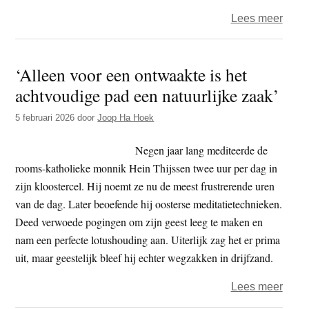
over
Lees meer
Het
jaar
‘Alleen voor een ontwaakte is het
2026
achtvoudige pad een natuurlijke zaak’
dag
36
5 februari 2026
door
Joop Ha Hoek
–
arbei
Negen jaar lang mediteerde de
adelt
rooms-katholieke monnik Hein Thijssen twee uur per dag in
zijn kloostercel. Hij noemt ze nu de meest frustrerende uren
van de dag. Later beoefende hij oosterse meditatietechnieken.
Deed verwoede pogingen om zijn geest leeg te maken en
nam een perfecte lotushouding aan. Uiterlijk zag het er prima
uit, maar geestelijk bleef hij echter wegzakken in drijfzand.
over
Lees meer
‘Alle