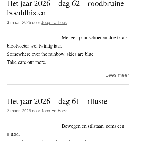
Het jaar 2026 – dag 62 – roodbruine
t
e
boeddhisten
e
s
3 maart 2026
door
Joop Ha Hoek
i
t
Met een paar schoenen doe ik als
e
blootvoeter wel twintig jaar.
Somewhere over the rainbow, skies are blue.
Take care out-there.
over
Lees meer
Het
jaar
Het jaar 2026 – dag 61 – illusie
2026
–
2 maart 2026
door
Joop Ha Hoek
dag
62
Bewegen en stilstaan, soms een
–
illusie.
roodb