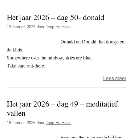
jaar
Het jaar 2026 – dag 50- donald
2026
–
19 februari 2026
door
Joop Ha Hoek
dag
51
Donald en Donald, het doosje en
–
de kluis.
hopi
Somewhere over the rainbow, skies are blue.
Take care out-there.
over
Lees meer
Het
jaar
Het jaar 2026 – dag 49 – meditatief
2026
vallen
–
dag
18 februari 2026
door
Joop Ha Hoek
50-
dona
Een gevallen man en de bakker.