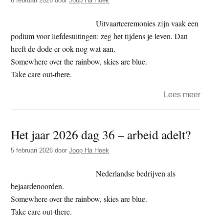
6 februari 2026
door
Joop Ha Hoek
dag
40
Uitvaartceremonies zijn vaak een
–
podium voor liefdesuitingen: zeg het tijdens je leven. Dan
de
heeft de dode er ook nog wat aan.
pil
Somewhere over the rainbow, skies are blue.
–
Take care out-there.
dood
over
Lees meer
of
Het
leven
jaar
Het jaar 2026 dag 36 – arbeid adelt?
2026
–
5 februari 2026
door
Joop Ha Hoek
dag
Nederlandse bedrijven als
37
bejaardenoorden.
–
Somewhere over the rainbow, skies are blue.
tomo
Take care out-there.