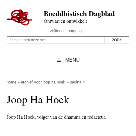
Door
Skip
Spring
Spring
Boeddhistisch Dagblad
naar
to
naar
naar
de
secondary
de
de
Ontwart en ontwikkelt
hoofd
menu
eerste
voettekst
Header
vijftiende jaargang
inhoud
sidebar
Rechts
Z
Z
o
o
e
e
MENU
k
k
b
o
i
p
home
»
archief voor joop ha hoek
»
pagina 4
n
d
Joop Ha Hoek
n
e
e
z
n
e
Joop Ha Hoek, volger van de dhamma en redacteur.
d
s
e
i
z