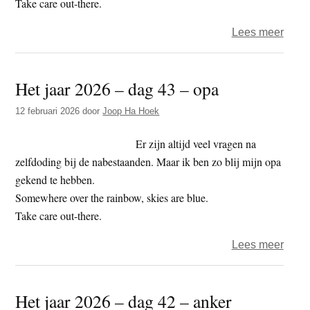
Take care out-there.
over
Lees meer
Het
jaar
Het jaar 2026 – dag 43 – opa
2026
–
12 februari 2026
door
Joop Ha Hoek
dag
44
Er zijn altijd veel vragen na
–
zelfdoding bij de nabestaanden. Maar ik ben zo blij mijn opa
vrijd
gekend te hebben.
de
Somewhere over the rainbow, skies are blue.
derti
Take care out-there.
over
Lees meer
Het
jaar
Het jaar 2026 – dag 42 – anker
2026