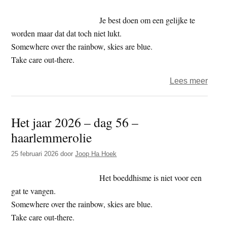
dag
58
Je best doen om een gelijke te
–
worden maar dat dat toch niet lukt.
verda
Somewhere over the rainbow, skies are blue.
Take care out-there.
over
Lees meer
Het
jaar
Het jaar 2026 – dag 56 –
2026
haarlemmerolie
–
dag
25 februari 2026
door
Joop Ha Hoek
57
–
Het boeddhisme is niet voor een
witm
gat te vangen.
Somewhere over the rainbow, skies are blue.
Take care out-there.