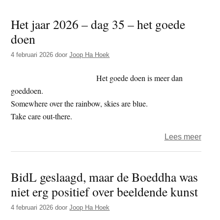
voor
Het jaar 2026 – dag 35 – het goede
een
doen
ontw
is
4 februari 2026
door
Joop Ha Hoek
het
acht
Het goede doen is meer dan
pad
goeddoen.
een
Somewhere over the rainbow, skies are blue.
natuu
Take care out-there.
zaak’
over
Lees meer
Het
jaar
BidL geslaagd, maar de Boeddha was
2026
niet erg positief over beeldende kunst
–
dag
4 februari 2026
door
Joop Ha Hoek
35