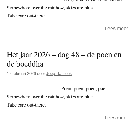
Somewhere over the rainbow, skies are blue.
Take care out-there.
over
Lees meer
Het
jaar
Het jaar 2026 – dag 48 – de poen en
2026
de boeddha
–
dag
17 februari 2026
door
Joop Ha Hoek
49
–
Poen, poen, poen, poen…
medit
Somewhere over the rainbow, skies are blue.
valle
Take care out-there.
over
Lees meer
Het
jaar