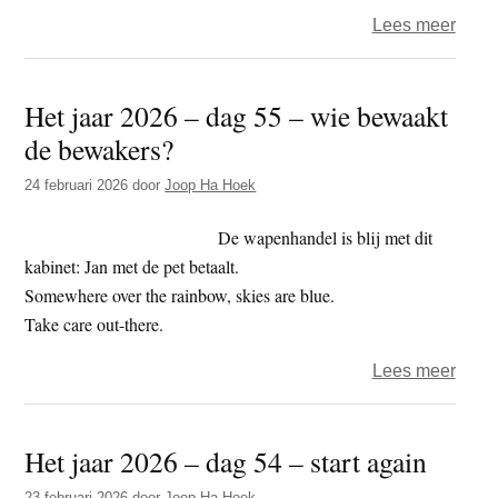
over
Lees meer
Het
jaar
Het jaar 2026 – dag 55 – wie bewaakt
2026
de bewakers?
–
dag
24 februari 2026
door
Joop Ha Hoek
56
–
De wapenhandel is blij met dit
haar
kabinet: Jan met de pet betaalt.
Somewhere over the rainbow, skies are blue.
Take care out-there.
over
Lees meer
Het
jaar
Het jaar 2026 – dag 54 – start again
2026
–
23 februari 2026
door
Joop Ha Hoek