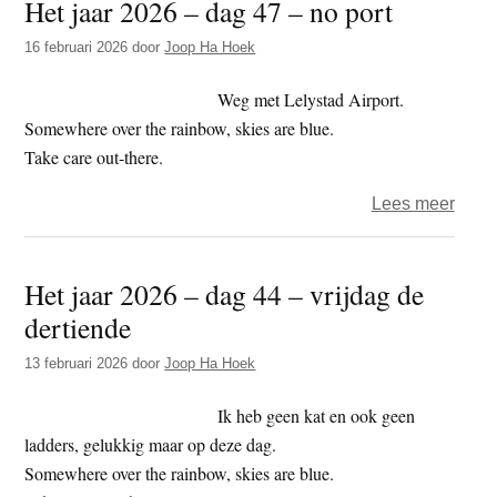
Het jaar 2026 – dag 47 – no port
2026
–
16 februari 2026
door
Joop Ha Hoek
dag
48
Weg met Lelystad Airport.
–
Somewhere over the rainbow, skies are blue.
de
Take care out-there.
poen
over
Lees meer
en
Het
de
jaar
boed
Het jaar 2026 – dag 44 – vrijdag de
2026
dertiende
–
dag
13 februari 2026
door
Joop Ha Hoek
47
–
Ik heb geen kat en ook geen
no
ladders, gelukkig maar op deze dag.
port
Somewhere over the rainbow, skies are blue.