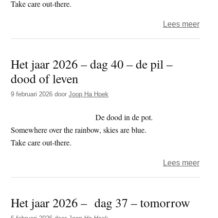
Take care out-there.
over
Lees meer
Het
jaar
Het jaar 2026 – dag 40 – de pil –
2026
dood of leven
–
dag
9 februari 2026
door
Joop Ha Hoek
41
–
De dood in de pot.
schui
Somewhere over the rainbow, skies are blue.
en
Take care out-there.
de
over
Lees meer
droo
Het
jaar
Het jaar 2026 – dag 37 – tomorrow
2026
–