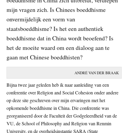
boeddhisme in China zich uitbreidt, verdiepen
t
e
mijn vragen zich. Is Chinees boeddhisme
e
s
onvermijdelijk een vorm van
i
staatsboeddhisme? Is het een authentiek
t
boeddhisme dat in China wordt beoefend? Is
e
het de moeite waard om een dialoog aan te
gaan met Chinese boeddhisten?
ANDRÉ VAN DER BRAAK
Bijna twee jaar geleden heb ik naar aanleiding van een
conferentie over Religion and Social Cohesion onder andere
op deze site geschreven over mijn ervaringen met het
opkomende boeddhisme in China. Die conferentie was
georganiseerd door de Faculteit der Godgeleerdheid van de
VU, de School of Philosophy and Religion van Renmin
University, en de overheidsinstantie SARA (State