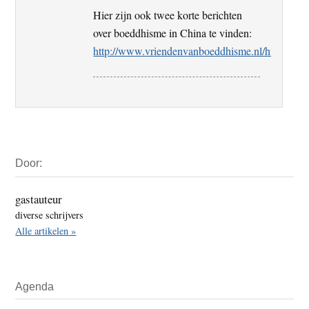
Hier zijn ook twee korte berichten
over boeddhisme in China te vinden:
http://www.vriendenvanboeddhisme.nl/html/nieu
Primaire
Door:
Sidebar
gastauteur
diverse schrijvers
Alle artikelen »
Agenda