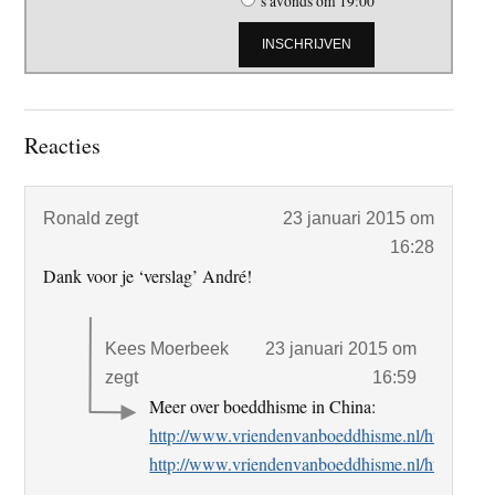
's avonds om 19:00
Lees
Reacties
Interacties
Ronald
zegt
23 januari 2015 om
16:28
Dank voor je ‘verslag’ André!
Kees Moerbeek
23 januari 2015 om
zegt
16:59
Meer over boeddhisme in China:
http://www.vriendenvanboeddhisme.nl/html/tem
http://www.vriendenvanboeddhisme.nl/html/boed