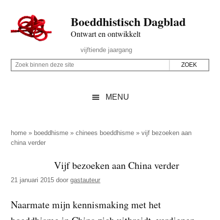
Door
Skip
Spring
Spring
Boeddhistisch Dagblad
naar
to
naar
naar
de
secondary
de
de
Ontwart en ontwikkelt
hoofd
menu
eerste
voettekst
Header
vijftiende jaargang
inhoud
sidebar
Rechts
Z
Z
o
o
e
e
MENU
k
k
b
o
i
p
home
»
boeddhisme
»
chinees boeddhisme
»
vijf bezoeken aan
n
china verder
d
n
e
Vijf bezoeken aan China verder
e
z
n
21 januari 2015
door
gastauteur
e
d
s
Naarmate mijn kennismaking met het
e
i
z