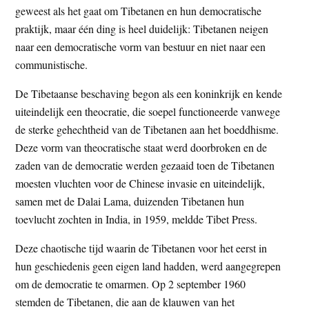
geweest als het gaat om Tibetanen en hun democratische
t
e
praktijk, maar één ding is heel duidelijk: Tibetanen neigen
e
s
naar een democratische vorm van bestuur en niet naar een
i
communistische.
t
e
De Tibetaanse beschaving begon als een koninkrijk en kende
uiteindelijk een theocratie, die soepel functioneerde vanwege
de sterke gehechtheid van de Tibetanen aan het boeddhisme.
Deze vorm van theocratische staat werd doorbroken en de
zaden van de democratie werden gezaaid toen de Tibetanen
moesten vluchten voor de Chinese invasie en uiteindelijk,
samen met de Dalai Lama, duizenden Tibetanen hun
toevlucht zochten in India, in 1959, meldde Tibet Press.
Deze chaotische tijd waarin de Tibetanen voor het eerst in
hun geschiedenis geen eigen land hadden, werd aangegrepen
om de democratie te omarmen. Op 2 september 1960
stemden de Tibetanen, die aan de klauwen van het