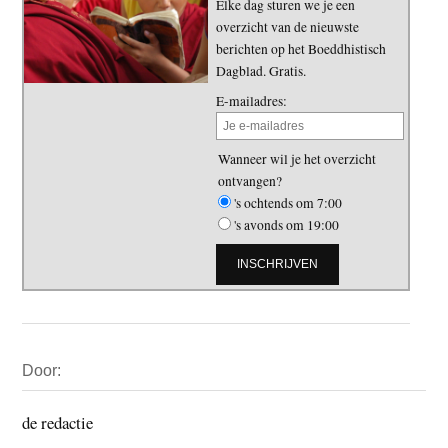
Elke dag sturen we je een
overzicht van de nieuwste
berichten op het Boeddhistisch
Dagblad. Gratis.
E-mailadres:
Wanneer wil je het overzicht
ontvangen?
's ochtends om 7:00
's avonds om 19:00
Primaire
Door:
Sidebar
de redactie