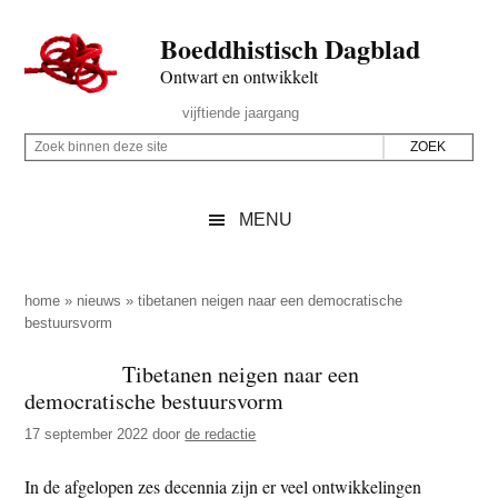
Door
Skip
Spring
Spring
Boeddhistisch Dagblad
naar
to
naar
naar
de
secondary
de
de
Ontwart en ontwikkelt
hoofd
menu
eerste
voettekst
Header
vijftiende jaargang
inhoud
sidebar
Rechts
Z
Z
o
o
e
e
MENU
k
k
b
o
i
p
home
»
nieuws
»
tibetanen neigen naar een democratische
n
bestuursvorm
d
n
e
Tibetanen neigen naar een
e
z
democratische bestuursvorm
n
e
d
17 september 2022
door
de redactie
s
e
i
In de afgelopen zes decennia zijn er veel ontwikkelingen
z