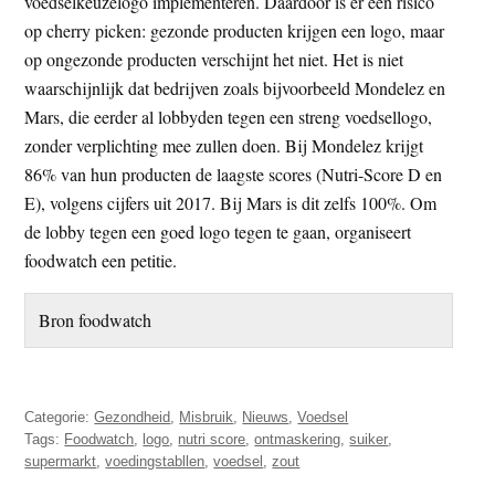
voedselkeuzelogo implementeren. Daardoor is er een risico
op cherry picken: gezonde producten krijgen een logo, maar
op ongezonde producten verschijnt het niet. Het is niet
waarschijnlijk dat bedrijven zoals bijvoorbeeld Mondelez en
Mars, die eerder al lobbyden tegen een streng voedsellogo,
zonder verplichting mee zullen doen. Bij Mondelez krijgt
86% van hun producten de laagste scores (Nutri-Score D en
E), volgens cijfers uit 2017. Bij Mars is dit zelfs 100%. Om
de lobby tegen een goed logo tegen te gaan, organiseert
foodwatch een petitie.
Bron foodwatch
Categorie:
Gezondheid
,
Misbruik
,
Nieuws
,
Voedsel
Tags:
Foodwatch
,
logo
,
nutri score
,
ontmaskering
,
suiker
,
supermarkt
,
voedingstabllen
,
voedsel
,
zout