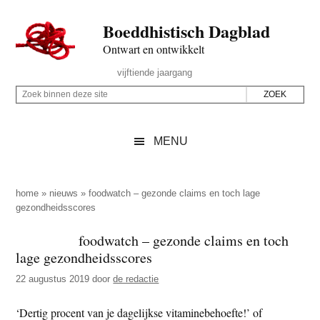
Door
Skip
Spring
Spring
Boeddhistisch Dagblad
naar
to
naar
naar
de
secondary
de
de
Ontwart en ontwikkelt
hoofd
menu
eerste
voettekst
Header
vijftiende jaargang
inhoud
sidebar
Rechts
Z
Z
o
o
e
e
MENU
k
k
b
o
i
p
home
»
nieuws
»
foodwatch – gezonde claims en toch lage
n
gezondheidsscores
d
n
e
foodwatch – gezonde claims en toch
e
z
lage gezondheidsscores
n
e
d
22 augustus 2019
door
de redactie
s
e
i
‘Dertig procent van je dagelijkse vitaminebehoefte!’ of
z