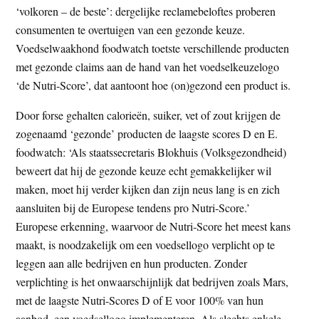
‘volkoren – de beste’: dergelijke reclamebeloftes proberen
t
e
consumenten te overtuigen van een gezonde keuze.
e
s
Voedselwaakhond foodwatch toetste verschillende producten
i
met gezonde claims aan de hand van het voedselkeuzelogo
t
‘de Nutri-Score’, dat aantoont hoe (on)gezond een product is.
e
Door forse gehalten calorieën, suiker, vet of zout krijgen de
zogenaamd ‘gezonde’ producten de laagste scores D en E.
foodwatch: ‘Als staatssecretaris Blokhuis (Volksgezondheid)
beweert dat hij de gezonde keuze echt gemakkelijker wil
maken, moet hij verder kijken dan zijn neus lang is en zich
aansluiten bij de Europese tendens pro Nutri-Score.’
Europese erkenning, waarvoor de Nutri-Score het meest kans
maakt, is noodzakelijk om een voedsellogo verplicht op te
leggen aan alle bedrijven en hun producten. Zonder
verplichting is het onwaarschijnlijk dat bedrijven zoals Mars,
met de laagste Nutri-Scores D of E voor 100% van hun
aanbod, een voedsellogo implementeren. Als slechts enkele