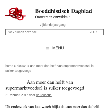
Door
Skip
Spring
Spring
Boeddhistisch Dagblad
naar
to
naar
naar
de
secondary
de
de
Ontwart en ontwikkelt
hoofd
menu
eerste
voettekst
Header
vijftiende jaargang
inhoud
sidebar
Rechts
Z
Z
o
o
e
e
MENU
k
k
b
o
i
p
home
»
nieuws
»
aan meer dan helft van supermarktvoedsel is
n
suiker toegevoegd
d
n
e
Aan meer dan helft van
e
z
supermarktvoedsel is suiker toegevoegd
n
e
d
21 februari 2017
door
de redactie
s
e
i
Uit onderzoek van foodwatch blijkt dat aan meer dan de helft
z