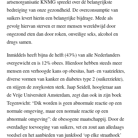
artsenorganisatie KNMG spreekt over dé belangrijkste
bedreiging van onze gezondheid. De overconsumptie van
suikers levert hierin een belangrijke bijdrage. Mede als
gevolg hiervan sterven er meer mensen wereldwijd door
ongezond eten dan door roken, onveilige seks, alcohol en
drugs samen.
Inmiddels heeft bijna de helft (43%) van alle Nederlanders
overgewicht en is 12% obees. Hierdoor hebben steeds meer
mensen een verhoogde kans op obesitas, hart- en vaatziektes,
diverse vormen van kanker en diabetes type 2 (suikerziekte),
en stijgen de zorgkosten sterk. Jaap Seidell, hoogleraar aan
de Vrije Universiteit Amsterdam, zegt dan ook in zijn boek
Tegenwicht: “Dik worden is geen abnormale reactie op een
normale omgeving, maar een normale reactie op een
abnormale omgeving”: de obesogene maatschappij. Door de
overdadige toevoeging van suikers, vet en zout aan alledaags
voedsel en het aanbieden van junkfood ‘op elke straathoek’