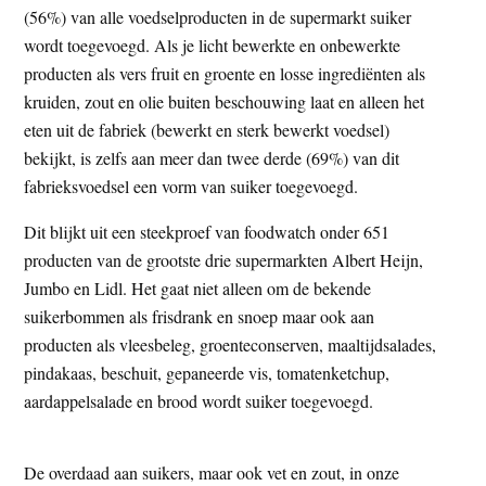
(56%) van alle voedselproducten in de supermarkt suiker
t
e
wordt toegevoegd. Als je licht bewerkte en onbewerkte
e
s
producten als vers fruit en groente en losse ingrediënten als
i
kruiden, zout en olie buiten beschouwing laat en alleen het
t
eten uit de fabriek (bewerkt en sterk bewerkt voedsel)
e
bekijkt, is zelfs aan meer dan twee derde (69%) van dit
fabrieksvoedsel een vorm van suiker toegevoegd.
Dit blijkt uit een steekproef van foodwatch onder 651
producten van de grootste drie supermarkten Albert Heijn,
Jumbo en Lidl. Het gaat niet alleen om de bekende
suikerbommen als frisdrank en snoep maar ook aan
producten als vleesbeleg, groenteconserven, maaltijdsalades,
pindakaas, beschuit, gepaneerde vis, tomatenketchup,
aardappelsalade en brood wordt suiker toegevoegd.
De overdaad aan suikers, maar ook vet en zout, in onze