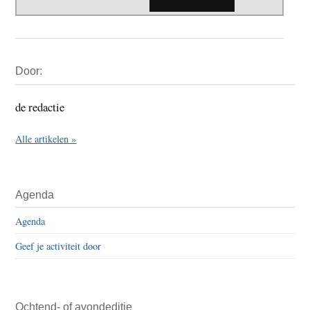
Primaire
Door:
Sidebar
de redactie
Alle artikelen »
Agenda
Agenda
Geef je activiteit door
Ochtend- of avondeditie