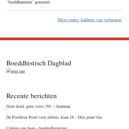
‘boeddhanatuur’ genoemd.
Meer onder 'pakhuis van verlangen'
Footer
Boeddhistisch Dagblad
Recente berichten
Geen dood, geen vrees (30) – Anatman
De Poortloze Poort voor nitwits, koan 18 – Drie pond vlas
Column van Joop – hondenfluisteraar