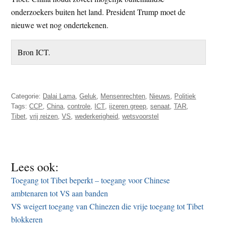
onderzoekers buiten het land. President Trump moet de
nieuwe wet nog ondertekenen.
Bron ICT.
Categorie:
Dalai Lama
,
Geluk
,
Mensenrechten
,
Nieuws
,
Politiek
Tags:
CCP
,
China
,
controle
,
ICT
,
ijzeren greep
,
senaat
,
TAR
,
Tibet
,
vrij reizen
,
VS
,
wederkerigheid
,
wetsvoorstel
Lees ook:
Toegang tot Tibet beperkt – toegang voor Chinese
ambtenaren tot VS aan banden
VS weigert toegang van Chinezen die vrije toegang tot Tibet
blokkeren