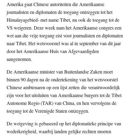
Amerika gaat Chinese autoriteiten die Amerikaanse
t
e
journalisten en diplomaten de toegang ontzeggen tot het
e
s
Himalayagebied- met name Tibet, nu ook de toegang tot de
i
VS weigeren. Deze week nam het Amerikaanse congres een
t
wet aan die vrije toegang eist voor journalisten en diplomaten
e
naar Tibet. Het wetsvoorstel was al in september van dit jaar
door het Amerikaanse Huis van Afgevaardigden
aangenomen.
De Amerikaanse minister van Buitenlandse Zaken moet
binnen 90 dagen na de ondertekening van het wetsvoorstel
Chinese ambtenaren op een lijst zetten die verantwoordelijk
zijn voor het uitsluiten van Amerikaanse burgers tot de Tibet
Autonome Regio (TAR) van China, en hen vervolgens de
toegang tot de Verenigde Staten ontzeggen.
De wetgeving is gebaseerd op het diplomatieke principe van
wederkerigheid, waarbij landen gelijke rechten moeten