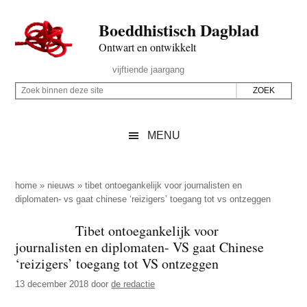
Door
Skip
Spring
Spring
Boeddhistisch Dagblad
naar
to
naar
naar
de
secondary
de
de
Ontwart en ontwikkelt
hoofd
menu
eerste
voettekst
Header
vijftiende jaargang
inhoud
sidebar
Rechts
Z
Z
o
o
e
e
MENU
k
k
b
o
i
p
home
»
nieuws
»
tibet ontoegankelijk voor journalisten en
n
diplomaten- vs gaat chinese ‘reizigers’ toegang tot vs ontzeggen
d
n
e
Tibet ontoegankelijk voor
e
z
journalisten en diplomaten- VS gaat Chinese
n
e
‘reizigers’ toegang tot VS ontzeggen
d
s
13 december 2018
door
de redactie
e
i
z