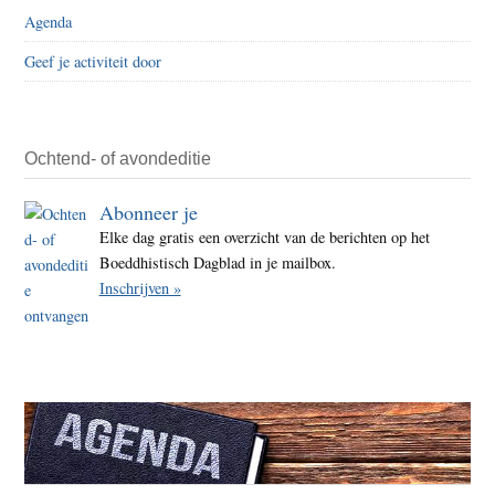
journ
Agenda
en
Geef je activiteit door
diplo
VS
gaat
Chin
Ochtend- of avondeditie
‘reizi
Abonneer je
toeg
Elke dag gratis een overzicht van de berichten op het
tot
Boeddhistisch Dagblad in je mailbox.
VS
Inschrijven »
ontz