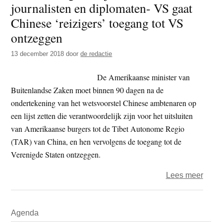
journalisten en diplomaten- VS gaat
t
e
Chinese ‘reizigers’ toegang tot VS
e
s
ontzeggen
i
t
13 december 2018
door
de redactie
e
De Amerikaanse minister van
Buitenlandse Zaken moet binnen 90 dagen na de
ondertekening van het wetsvoorstel Chinese ambtenaren op
een lijst zetten die verantwoordelijk zijn voor het uitsluiten
van Amerikaanse burgers tot de Tibet Autonome Regio
(TAR) van China, en hen vervolgens de toegang tot de
Verenigde Staten ontzeggen.
over
Lees meer
Tibet
ontoe
Primaire
Agenda
voor
Sidebar