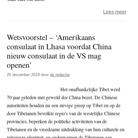
boed
over
Lees meer
Het
jaar
Wetsvoorstel – ‘Amerikaans
2020
consulaat in Lhasa voordat China
–
dag
nieuw consulaat in de VS mag
34
openen’
–
20 december 2019
door
de redactie
Pia’s
pil
Het onafhankelijke Tibet werd
70 jaar geleden met geweld dor China bezet. De Chinese
autoriteiten houden nu een stevige greep op Tibet en op de
door Tibetanen bevolkte regio’s van de westelijke Chinese
provincies, beperken de politieke activiteiten van de
Tibetanen en de vreedzame uitdrukking van hun culturele en
religieuze identiteit, en onderwerpen de Tibetanen aan