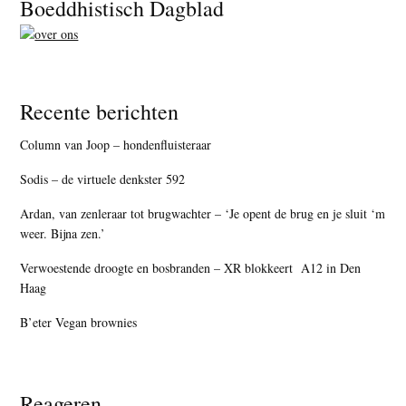
Footer
Boeddhistisch Dagblad
Recente berichten
Column van Joop – hondenfluisteraar
Sodis – de virtuele denkster 592
Ardan, van zenleraar tot brugwachter – ‘Je opent de brug en je sluit ‘m
weer. Bijna zen.’
Verwoestende droogte en bosbranden – XR blokkeert A12 in Den
Haag
B’eter Vegan brownies
Reageren