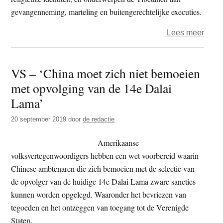
gevangenneming, marteling en buitengerechtelijke executies.
over
Lees meer
Wetsv
–
VS – ‘China moet zich niet bemoeien
‘Ame
met opvolging van de 14e Dalai
consu
in
Lama’
Lhas
20 september 2019
door
de redactie
voord
Chin
Amerikaanse
nieu
volksvertegenwoordigers hebben een wet voorbereid waarin
consu
Chinese ambtenaren die zich bemoeien met de selectie van
in
de opvolger van de huidige 14e Dalai Lama zware sancties
de
kunnen worden opgelegd. Waaronder het bevriezen van
VS
tegoeden en het ontzeggen van toegang tot de Verenigde
mag
Staten.