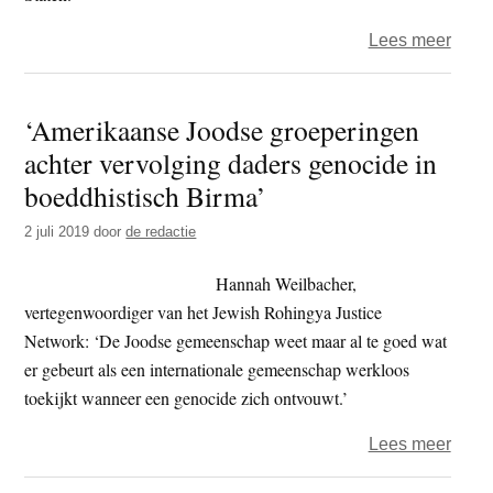
open
over
Lees meer
VS
–
‘Amerikaanse Joodse groeperingen
‘Chin
achter vervolging daders genocide in
moet
zich
boeddhistisch Birma’
niet
2 juli 2019
door
de redactie
bemo
met
Hannah Weilbacher,
opvol
vertegenwoordiger van het Jewish Rohingya Justice
van
Network: ‘De Joodse gemeenschap weet maar al te goed wat
de
er gebeurt als een internationale gemeenschap werkloos
14e
toekijkt wanneer een genocide zich ontvouwt.’
Dalai
Lama
over
Lees meer
‘Ame