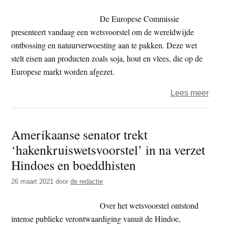
indus
De Europese Commissie
presenteert vandaag een wetsvoorstel om de wereldwijde
ontbossing en natuurverwoesting aan te pakken. Deze wet
stelt eisen aan producten zoals soja, hout en vlees, die op de
Europese markt worden afgezet.
over
Lees meer
Euro
wet
Amerikaanse senator trekt
tege
‘hakenkruiswetsvoorstel’ in na verzet
ontbo
onvol
Hindoes en boeddhisten
26 maart 2021
door
de redactie
Over het wetsvoorstel ontstond
intense publieke verontwaardiging vanuit de Hindoe,