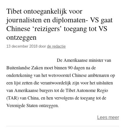
Jood
Tibet ontoegankelijk voor
groe
journalisten en diplomaten- VS gaat
achte
vervo
Chinese ‘reizigers’ toegang tot VS
dade
ontzeggen
geno
13 december 2018
door
de redactie
in
boedd
De Amerikaanse minister van
Birma
Buitenlandse Zaken moet binnen 90 dagen na de
ondertekening van het wetsvoorstel Chinese ambtenaren op
een lijst zetten die verantwoordelijk zijn voor het uitsluiten
van Amerikaanse burgers tot de Tibet Autonome Regio
(TAR) van China, en hen vervolgens de toegang tot de
Verenigde Staten ontzeggen.
over
Lees meer
Tibet