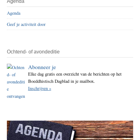
Agenda
Aang
Sidebar
wetsv
Agenda
PVV
Geef je activiteit door
front
aanv
op
de
Ochtend- of avondeditie
recht
Abonneer je
Elke dag gratis een overzicht van de berichten op het
Boeddhistisch Dagblad in je mailbox.
Inschrijven »