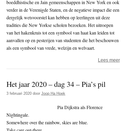
boeddhistische en Jain gemeenschappen in New York en ook
verder in de Verenigde Staten, en de negatieve impact die een
dergelijk wetsvoorstel kan hebben op leerlingen uit deze
tradities die New Yorkse scholen bezoeken. Het uitroepen
van het hakenkruis tot een symbool van haat kan leiden tot
aanvallen op en pesterijen van studenten die het beschouwen
als een symbool van vrede, welzijn en welvaart.
over
Lees meer
Amer
senat
Het jaar 2020 – dag 34 – Pia’s pil
trekt
‘hake
3 februari 2020
door
Joop Ha Hoek
in
na
Pia Dijkstra als Florence
verze
Nightingale.
Hind
Somewhere over the rainbow, skies are blue.
en
Take care out-there.