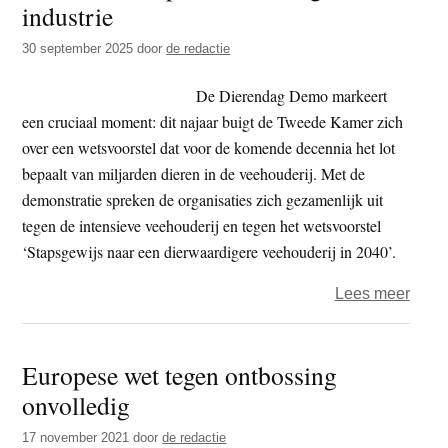
industrie
t
e
e
s
30 september 2025
door
de redactie
i
De Dierendag Demo markeert
t
een cruciaal moment: dit najaar buigt de Tweede Kamer zich
e
over een wetsvoorstel dat voor de komende decennia het lot
bepaalt van miljarden dieren in de veehouderij. Met de
demonstratie spreken de organisaties zich gezamenlijk uit
tegen de intensieve veehouderij en tegen het wetsvoorstel
‘Stapsgewijs naar een dierwaardigere veehouderij in 2040’.
over
Lees meer
Amst
–
Europese wet tegen ontbossing
prote
onvolledig
tege
vee-
17 november 2021
door
de redactie