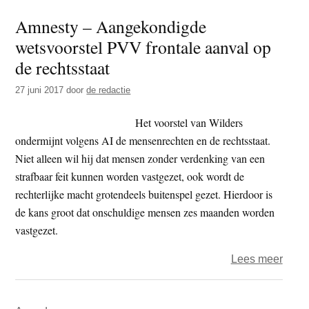
ontoe
Amnesty – Aangekondigde
voor
wetsvoorstel PVV frontale aanval op
journ
en
de rechtsstaat
diplo
27 juni 2017
door
de redactie
VS
gaat
Het voorstel van Wilders
Chin
ondermijnt volgens AI de mensenrechten en de rechtsstaat.
‘reizi
Niet alleen wil hij dat mensen zonder verdenking van een
toeg
strafbaar feit kunnen worden vastgezet, ook wordt de
tot
rechterlijke macht grotendeels buitenspel gezet. Hierdoor is
VS
de kans groot dat onschuldige mensen zes maanden worden
ontz
vastgezet.
over
Lees meer
Amne
–
Primaire