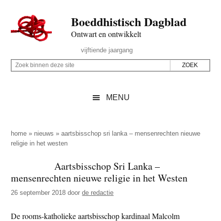
Door
Skip
Spring
Spring
Boeddhistisch Dagblad
naar
to
naar
naar
de
secondary
de
de
Ontwart en ontwikkelt
hoofd
menu
eerste
voettekst
Header
vijftiende jaargang
inhoud
sidebar
Rechts
Z
Z
o
o
e
e
MENU
k
k
b
o
i
p
home
»
nieuws
»
aartsbisschop sri lanka – mensenrechten nieuwe
n
religie in het westen
d
n
e
Aartsbisschop Sri Lanka –
e
z
mensenrechten nieuwe religie in het Westen
n
e
d
26 september 2018
door
de redactie
s
e
i
De rooms-katholieke aartsbisschop kardinaal Malcolm
z