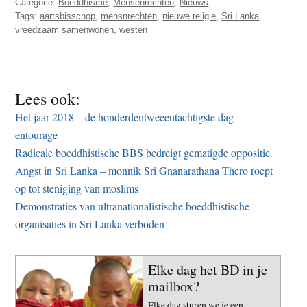
Categorie:
Boeddhisme
,
Mensenrechten
,
Nieuws
Tags:
aartsbisschop
,
mensnrechten
,
nieuwe religie
,
Sri Lanka
,
vreedzaam samenwonen
,
westen
Lees ook:
Het jaar 2018 – de honderdentweeentachtigste dag –
entourage
Radicale boeddhistische BBS bedreigt gematigde oppositie
Angst in Sri Lanka – monnik Sri Gnanarathana Thero roept
op tot steniging van moslims
Demonstraties van ultranationalistische boeddhistische
organisaties in Sri Lanka verboden
Elke dag het BD in je
mailbox?
Elke dag sturen we je een