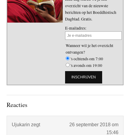
overzicht van de nieuwste
berichten op het Boeddhistisch
Dagblad. Gratis.
E-mailadres:
Wanneer wil je het overzicht
ontvangen?
's ochtends om 7:00
's avonds om 19:00
Lees
Reacties
Interacties
Ujukarin
zegt
26 september 2018 om
15:46