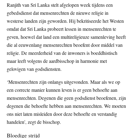
Ranjith van Sri Lanka stelt afgelopen week tijdens een
t
e
gebedsdienst dat mensenrechten de nieuwe religie in
e
s
westerse landen zijn geworden. Hij bekritiseerde het Westen
i
omdat dat Sri Lanka probeert lessen in mensenrechten te
t
geven, hoewel dat land een multireligieuze samenleving heeft
e
die al eeuwenlang mensenrechten beoefent door middel van
religie. De meerderheid van de inwoners is boeddhistisch
maar leeft volgens de aardbisschop in harmonie met
gelovigen van godsdiensten.
‘Mensenrechten zijn onlangs uitgevonden. Maar als we op
een correcte manier kunnen leven is er geen behoefte aan
mensenrechten. Degenen die geen godsdienst beoefenen, zijn
degenen die behoefte hebben aan mensenrechten. We moeten
ons niet laten misleiden door deze behoefte en verstandig
handelen’, zegt de bisschop.
Bloedige strijd