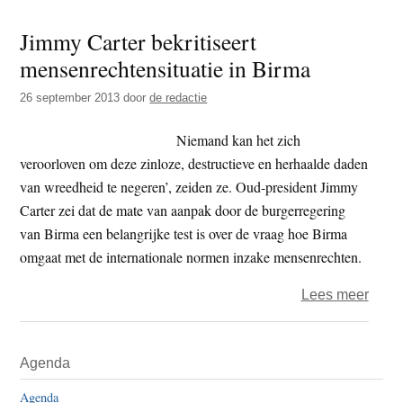
Tibet:
Jimmy Carter bekritiseert
‘Cam
mensenrechtensituatie in Birma
kiest
voor
26 september 2013
door
de redactie
het
geld,
Niemand kan het zich
niet
veroorloven om deze zinloze, destructieve en herhaalde daden
voor
van wreedheid te negeren’, zeiden ze. Oud-president Jimmy
mens
Carter zei dat de mate van aanpak door de burgerregering
van Birma een belangrijke test is over de vraag hoe Birma
omgaat met de internationale normen inzake mensenrechten.
over
Lees meer
Jimm
Carte
Primaire
Agenda
bekrit
Sidebar
mense
Agenda