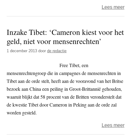
over
Lees meer
‘Boed
Birm
Inzake Tibet: ‘Cameron kiest voor het
jaagt
geld, niet voor mensenrechten’
bewu
op
1 december 2013
door
de redactie
mosli
Free Tibet, een
mensenrechtengroep die in campagnes de mensenrechten in
Tibet aan de orde stelt, heeft aan de vooravond van het Britse
bezoek aan China een peiling in Groot-Brittannië gehouden,
waaruit blijkt dat 58 procent van de Britten veronderstelt dat
de kwestie Tibet door Cameron in Peking aan de orde zal
worden gesteld.
over
Lees meer
Inzak