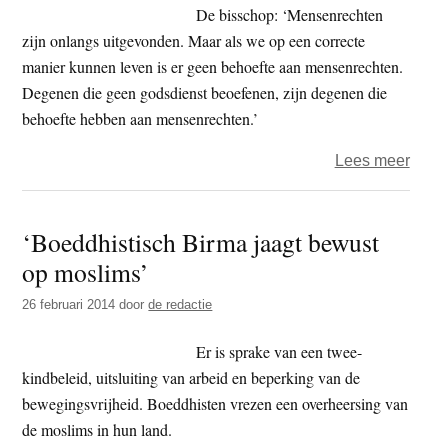
in
De bisschop: ‘Mensenrechten
China
zijn onlangs uitgevonden. Maar als we op een correcte
manier kunnen leven is er geen behoefte aan mensenrechten.
Degenen die geen godsdienst beoefenen, zijn degenen die
behoefte hebben aan mensenrechten.’
over
Lees meer
Aarts
Sri
‘Boeddhistisch Birma jaagt bewust
Lank
op moslims’
–
mens
26 februari 2014
door
de redactie
nieu
religi
Er is sprake van een twee-
in
kindbeleid, uitsluiting van arbeid en beperking van de
het
bewegingsvrijheid. Boeddhisten vrezen een overheersing van
West
de moslims in hun land.