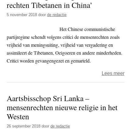
rechten Tibetanen in China’
t
e
e
s
5 november 2018
door
de redactie
i
Het Chinese communistische
t
partijregime schendt volgens critici de mensenrechten zoals
e
vrijheid van meningsuiting, vrijheid van vergadering en
assimileert de Tibetanen, Oeigoeren en andere minderheden.
Critici worden gevangengezet en gemarteld.
over
Lees meer
TG
–
Aartsbisschop Sri Lanka –
‘erns
mensenrechten nieuwe religie in het
bezo
over
Westen
recht
26 september 2018
door
de redactie
Tibe