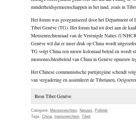
minderheidsgemeenschappen in het land, zoals in Tibet
Het forum was georganiseerd door het Department of In
Tibet Genève (TG). Het forum had tot doel aan de kaak 
Mensenrechtenraad van de Verenigde Naties (UNHCR) i
Genève wil dat er meer druk op China wordt uitgeoefe
TG volgt China een nieuw koloniaal beleid en wordt 
mensenrechtenbeleid van China in Genève opnieuw teg
Het Chinese communistische partijregime schendt volge
van vergadering en assimileert de Tibetanen, Oeigoer
Bron Tibet Genève
Categorie:
Mensenrechten
,
Nieuws
,
Politiek
Tags:
China
,
mensnrechten
,
Tibet