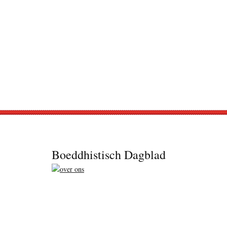
Footer
Boeddhistisch Dagblad