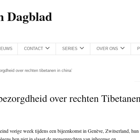
h Dagblad
IEUWS
CONTACT
SERIES
OVER ONS
P
orgdheid over rechten tibetanen in china’
bezorgdheid over rechten Tibetane
 eind vorige week tijdens een bijeenkomst in Genève, Zwitserland, hun
volgens hen niet in slaagt de mensenrechten van inheemse en