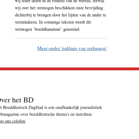
wij ieder delen in de rotheid van de wereld, terwijl
wij over het vermogen beschikken onze bevrijding
dichterbij te brengen door het lijden van de ander te
verminderen. In sommige teksten wordt dit
vermogen ‘boeddhanatuur’ genoemd.
Meer onder 'pakhuis van verlangen'
ver het BD
t Boeddhistisch Dagblad is een onafhankelijk journalistiek
bmagazine over boeddhistische thema’s en inzichten.
es ons colofon
.