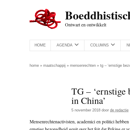
Door
Skip
Spring
Spring
Boeddhistisc
naar
to
naar
naar
de
secondary
de
de
Ontwart en ontwikkelt
hoofd
menu
eerste
voettekst
inhoud
sidebar
HOME
AGENDA
COLUMNS
N
home
»
maatschappij
»
mensenrechten
»
tg – ‘ernstige bez
TG – ‘ernstige 
in China’
5 november 2018
door
de redactie
Mensenrechtenactivisten, academici en politici hebben
ernstige bezorgdheid geuit over het feit dat Peking er 