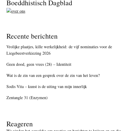
Footer
Boeddhistisch Dagblad
Recente berichten
Vrolijke plaatjes, kille werkelijkheid: de vijf nominaties voor de
Liegebeestverkiezing 2026
Geen dood, geen vrees (28) – Identiteit
Wat is de zin van een gesprek over de zin van het leven?
Sodis Vita – kunst is de uiting van mijn innerlijk
Zentangle 31 (Enzymen)
Reageren
We vinden het geweldig om reacties op berichten te krijgen en op die