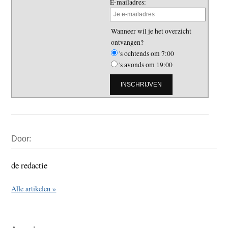
E-mailadres:
Wanneer wil je het overzicht
ontvangen?
's ochtends om 7:00
's avonds om 19:00
Primaire
Door:
Sidebar
de redactie
Alle artikelen »