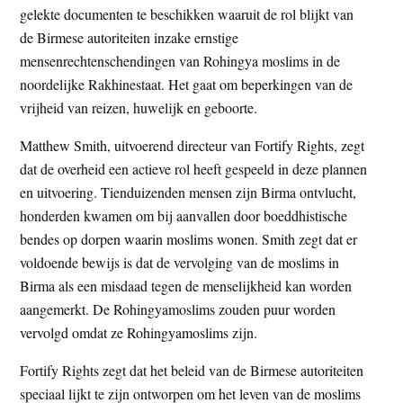
gelekte documenten te beschikken waaruit de rol blijkt van
t
e
de Birmese autoriteiten inzake ernstige
e
s
mensenrechtenschendingen van Rohingya moslims in de
i
noordelijke Rakhinestaat. Het gaat om beperkingen van de
t
vrijheid van reizen, huwelijk en geboorte.
e
Matthew Smith, uitvoerend directeur van Fortify Rights, zegt
dat de overheid een actieve rol heeft gespeeld in deze plannen
en uitvoering. Tienduizenden mensen zijn Birma ontvlucht,
honderden kwamen om bij aanvallen door boeddhistische
bendes op dorpen waarin moslims wonen. Smith zegt dat er
voldoende bewijs is dat de vervolging van de moslims in
Birma als een misdaad tegen de menselijkheid kan worden
aangemerkt. De Rohingyamoslims zouden puur worden
vervolgd omdat ze Rohingyamoslims zijn.
Fortify Rights zegt dat het beleid van de Birmese autoriteiten
speciaal lijkt te zijn ontworpen om het leven van de moslims