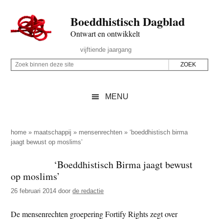
Door
Skip
Spring
Spring
Boeddhistisch Dagblad
naar
to
naar
naar
de
secondary
de
de
Ontwart en ontwikkelt
hoofd
menu
eerste
voettekst
Header
vijftiende jaargang
inhoud
sidebar
Rechts
Z
Z
o
o
e
e
MENU
k
k
b
o
i
p
home
»
maatschappij
»
mensenrechten
»
‘boeddhistisch birma
n
jaagt bewust op moslims’
d
n
e
‘Boeddhistisch Birma jaagt bewust
e
z
op moslims’
n
e
d
26 februari 2014
door
de redactie
s
e
i
De mensenrechten groepering Fortify Rights zegt over
z