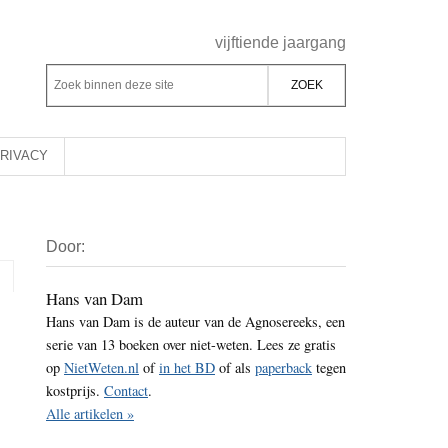
Header
vijftiende jaargang
Rechts
Z
Z
o
o
e
e
k
k
RIVACY
b
o
i
p
Primaire
n
d
Door:
Sidebar
n
e
e
z
Hans van Dam
n
Hans van Dam is de auteur van de Agnosereeks, een
e
d
serie van 13 boeken over niet-weten. Lees ze gratis
s
e
op
NietWeten.nl
of
in het BD
of als
paperback
tegen
i
z
kostprijs.
Contact
.
t
e
Alle artikelen »
e
s