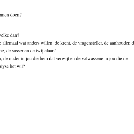
kunnen doen?
welke dan?
 allemaal wat anders willen: de krent, de vragensteller, de aanhouder, 
e, de susser en de twijfelaar?
en, de ouder in jou die hem dat verwijt en de volwassene in jou die de
alyse het wil?