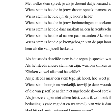
Met welke stem spreek je als je droomt dat je iemand a
Wiens stem is het die in jouw droom spreekt namens e
Wiens stem is het die ijlt als je koorts hebt?
Wiens stem is het die in jouw herinneringen en toekom
Wiens stem is het die daar raaskalt na een hersenbesc
Wiens stem is het die al na een paar maanden Alzheime
Wiens stem is het die je kromgebogen van de pijn hoor
hem als die van jezelf herkent?
Als het steeds dezelfde stem is die tegen je spreekt, w
Als het steeds andere stemmen zijn, waarom klinken ze
Klinken ze wel allemaal hetzelfde?
Als je steeds maar één stem tegelijk hoort, hoe weet je
Wiens stem hoor je nu werkelijk terwijl je deze woorden 
of die van jezelf, je al dan niet ingebeelde ik—of spre
Als je deze vragen niet alleen léést, zoals ik zelf den
bedoeling is (wie zegt dat en waarom?), van wie is da
Had hij ook géén antwoord kunnen geven?