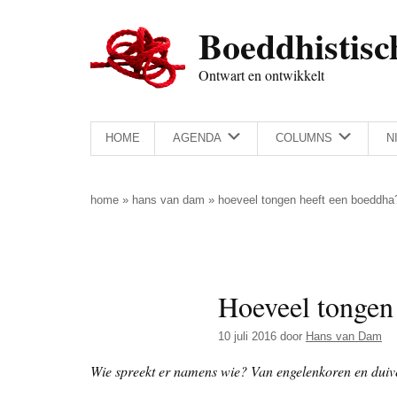
Door
Skip
Spring
Spring
Boeddhistisc
naar
to
naar
naar
de
secondary
de
de
Ontwart en ontwikkelt
hoofd
menu
eerste
voettekst
inhoud
sidebar
HOME
AGENDA
COLUMNS
N
home
»
hans van dam
»
hoeveel tongen heeft een boeddha
Hoeveel tongen
10 juli 2016
door
Hans van Dam
Wie spreekt er namens wie? Van engelenkoren en duiv