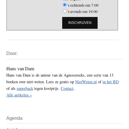
's ochtends om 7:00
's avonds om 19:00
Primaire
Door:
Sidebar
Hans van Dam
Hans van Dam is de auteur van de Agnosereeks, een serie van 13
boeken over niet-weten. Lees ze gratis op
NietWeten.nl
of
in het BD
of als
paperback
tegen kostprijs.
Contact
.
Alle artikelen »
Agenda