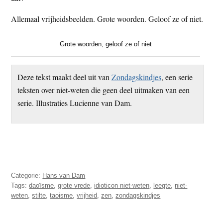
Allemaal vrijheidsbeelden. Grote woorden. Geloof ze of niet.
Grote woorden, geloof ze of niet
Deze tekst maakt deel uit van
Zondagskindjes
, een serie
teksten over niet-weten die geen deel uitmaken van een
serie. Illustraties Lucienne van Dam.
Categorie:
Hans van Dam
Tags:
daoïsme
,
grote vrede
,
idioticon niet-weten
,
leegte
,
niet-
weten
,
stilte
,
taoisme
,
vrijheid
,
zen
,
zondagskindjes