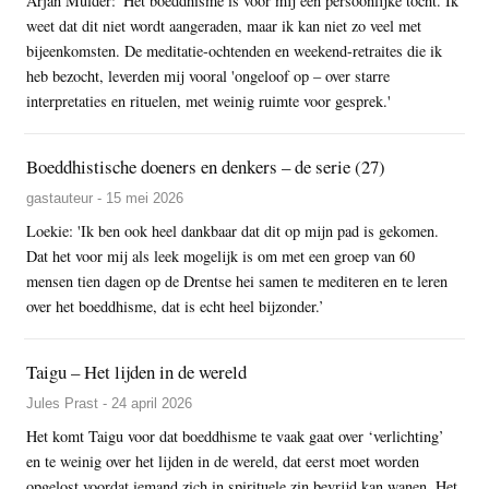
Arjan Mulder: 'Het boeddhisme is voor mij een persoonlijke tocht. Ik
weet dat dit niet wordt aangeraden, maar ik kan niet zo veel met
bijeenkomsten. De meditatie-ochtenden en weekend-retraites die ik
heb bezocht, leverden mij vooral 'ongeloof op – over starre
interpretaties en rituelen, met weinig ruimte voor gesprek.'
Boeddhistische doeners en denkers – de serie (27)
gastauteur - 15 mei 2026
Loekie: 'Ik ben ook heel dankbaar dat dit op mijn pad is gekomen.
Dat het voor mij als leek mogelijk is om met een groep van 60
mensen tien dagen op de Drentse hei samen te mediteren en te leren
over het boeddhisme, dat is echt heel bijzonder.’
Taigu – Het lijden in de wereld
Jules Prast - 24 april 2026
Het komt Taigu voor dat boeddhisme te vaak gaat over ‘verlichting’
en te weinig over het lijden in de wereld, dat eerst moet worden
opgelost voordat iemand zich in spirituele zin bevrijd kan wanen. Het