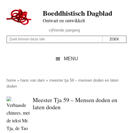
Door
Skip
Spring
Spring
Boeddhistisch Dagblad
naar
to
naar
naar
de
secondary
de
de
Ontwart en ontwikkelt
hoofd
menu
eerste
voettekst
Header
vijftiende jaargang
inhoud
sidebar
Rechts
Z
Z
o
o
e
e
MENU
k
k
b
o
i
p
home
»
hans van dam
»
meester tja 59 – mensen doden en laten
n
doden
d
n
e
Meester Tja 59 – Mensen doden en
e
z
laten doden
n
e
d
s
e
i
z