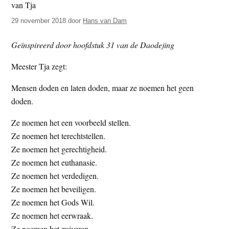
t
e
29 november 2018
door
Hans van Dam
e
s
i
Geïnspireerd door hoofdstuk 31 van de Daodejing
t
e
Meester Tja zegt:
Mensen doden en laten doden, maar ze noemen het geen
doden.
Ze noemen het een voorbeeld stellen.
Ze noemen het terechtstellen.
Ze noemen het gerechtigheid.
Ze noemen het euthanasie.
Ze noemen het verdedigen.
Ze noemen het beveiligen.
Ze noemen het Gods Wil.
Ze noemen het eerwraak.
Ze noemen het zuiveren.