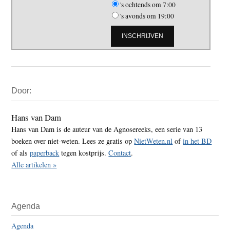
's ochtends om 7:00
's avonds om 19:00
Primaire
Door:
Sidebar
Hans van Dam
Hans van Dam is de auteur van de Agnosereeks, een serie van 13
boeken over niet-weten. Lees ze gratis op
NietWeten.nl
of
in het BD
of als
paperback
tegen kostprijs.
Contact
.
Alle artikelen »
Agenda
Agenda