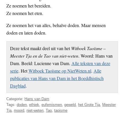
Ze noemen het bereiden.
Ze noemen het eten.
Ze noemen het van alles, behalve doden. Maar mensen
doden en laten doden.
Deze tekst maakt deel uit van het
Witboek Taoïsme –
Meester Tja en de Tao van niet-weten
. Woord: Hans van
Dam. Beeld: Lucienne van Dam.
Alle teksten van deze
serie
. Het
Witboek Taoïsme op NietWeten.nl
.
Alle
publicaties van Hans van Dam in het Boeddhistisch
Dagblad
.
Categorie:
Hans van Dam
Tags:
doden
,
ethiek
,
eufemismen
,
geweld
,
het Grote Tja
,
Meester
Tja
,
moord
,
niet-weten
,
Tao
,
taoisme