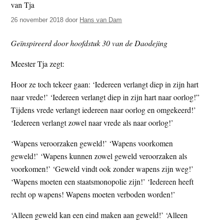
t
e
26 november 2018
door
Hans van Dam
e
s
i
Geïnspireerd door hoofdstuk 30 van de Daodejing
t
e
Meester Tja zegt:
Hoor ze toch tekeer gaan: ‘Iedereen verlangt diep in zijn hart
naar vrede!’ ‘Iedereen verlangt diep in zijn hart naar oorlog!”
Tijdens vrede verlangt iedereen naar oorlog en omgekeerd!’
‘Iedereen verlangt zowel naar vrede als naar oorlog!’
‘Wapens veroorzaken geweld!’ ‘Wapens voorkomen
geweld!’ ‘Wapens kunnen zowel geweld veroorzaken als
voorkomen!’ ‘Geweld vindt ook zonder wapens zijn weg!’
‘Wapens moeten een staatsmonopolie zijn!’ ‘Iedereen heeft
recht op wapens! Wapens moeten verboden worden!’
‘Alleen geweld kan een eind maken aan geweld!’ ‘Alleen