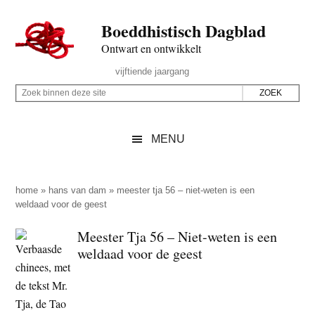
Door
Skip
Spring
Spring
Boeddhistisch Dagblad
naar
to
naar
naar
de
secondary
de
de
Ontwart en ontwikkelt
hoofd
menu
eerste
voettekst
Header
vijftiende jaargang
inhoud
sidebar
Rechts
Z
Z
o
o
e
e
MENU
k
k
b
o
i
p
home
»
hans van dam
»
meester tja 56 – niet-weten is een
n
weldaad voor de geest
d
n
e
Meester Tja 56 – Niet-weten is een
e
z
weldaad voor de geest
n
e
d
s
e
i
z