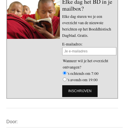
Elke dag het BD in je
mailbox?
Elke dag sturen we je een
overzicht van de nieuwste
berichten op het Boeddhistisch
Dagblad. Gratis.
E-mailadres:
Wanneer wil je het overzicht
ontvangen?
's ochtends om 7:00
's avonds om 19:00
Primaire
Door:
Sidebar