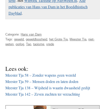
serie
. Het
Witboek Taoïsme op NietWeten.nl
.
Alle
publicaties van Hans van Dam in het Boeddhistisch
Dagblad
.
Categorie:
Hans van Dam
Tags:
geweld
,
geweldloosheid
,
het Grote Tja
,
Meester Tja
,
niet-
weten
,
oorlog
,
Tao
,
taoisme
,
vrede
Lees ook:
Meester Tja 58 – Zonder wapens geen wereld
Meester Tja 59 – Mensen doden en laten doden
Meester Tja 138 – Wijsheid is waarin dwaasheid gedijt
Meester Tja 142 – Zeven zuchten ter verzachting