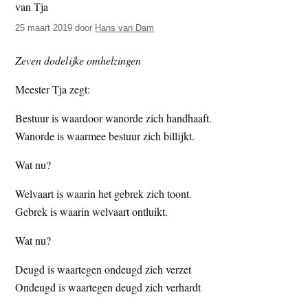
t
e
25 maart 2019
door
Hans van Dam
e
s
i
Zeven dodelijke omhelzingen
t
e
Meester Tja zegt:
Bestuur is waardoor wanorde zich handhaaft.
Wanorde is waarmee bestuur zich billijkt.
Wat nu?
Welvaart is waarin het gebrek zich toont.
Gebrek is waarin welvaart ontluikt.
Wat nu?
Deugd is waartegen ondeugd zich verzet
Ondeugd is waartegen deugd zich verhardt