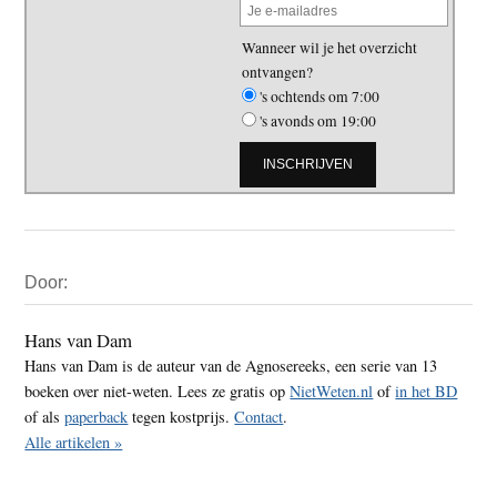
Wanneer wil je het overzicht
ontvangen?
's ochtends om 7:00
's avonds om 19:00
Primaire
Door:
Sidebar
Hans van Dam
Hans van Dam is de auteur van de Agnosereeks, een serie van 13
boeken over niet-weten. Lees ze gratis op
NietWeten.nl
of
in het BD
of als
paperback
tegen kostprijs.
Contact
.
Alle artikelen »