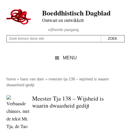
Door
Skip
Spring
Spring
Boeddhistisch Dagblad
naar
to
naar
naar
de
secondary
de
de
Ontwart en ontwikkelt
hoofd
menu
eerste
voettekst
Header
vijftiende jaargang
inhoud
sidebar
Rechts
Z
Z
o
o
e
e
MENU
k
k
b
o
i
p
home
»
hans van dam
»
meester tja 138 – wijsheid is waarin
n
dwaasheid gedijt
d
n
e
Meester Tja 138 – Wijsheid is
e
z
waarin dwaasheid gedijt
n
e
d
s
e
i
z