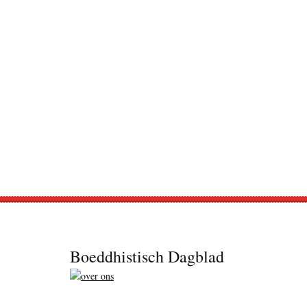
Footer
Boeddhistisch Dagblad