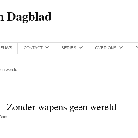
h Dagblad
IEUWS
CONTACT
SERIES
OVER ONS
P
een wereld
 – Zonder wapens geen wereld
 Dam