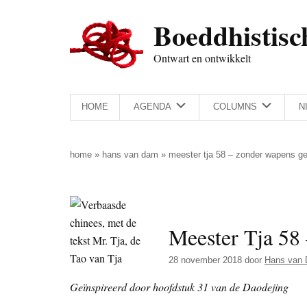
Door
Skip
Spring
Spring
Boeddhistisc
naar
to
naar
naar
de
secondary
de
de
Ontwart en ontwikkelt
hoofd
menu
eerste
voettekst
inhoud
sidebar
HOME
AGENDA
COLUMNS
N
home
»
hans van dam
»
meester tja 58 – zonder wapens g
Meester Tja 58
28 november 2018
door
Hans van
Geïnspireerd door hoofdstuk 31 van de Daodejing