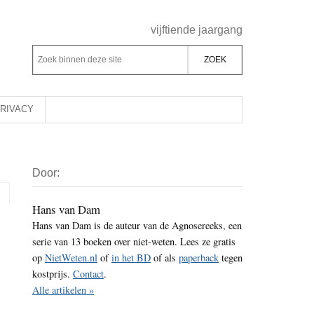
Header
vijftiende jaargang
Rechts
Z
Z
o
o
e
e
k
k
RIVACY
b
o
i
p
Primaire
n
d
Door:
Sidebar
n
e
e
z
Hans van Dam
n
Hans van Dam is de auteur van de Agnosereeks, een
e
d
serie van 13 boeken over niet-weten. Lees ze gratis
s
e
op
NietWeten.nl
of
in het BD
of als
paperback
tegen
i
z
kostprijs.
Contact
.
t
e
Alle artikelen »
e
s