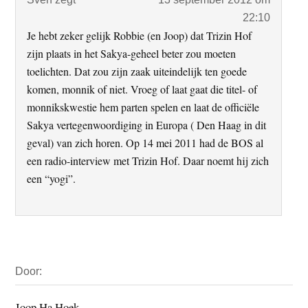
22:10
Je hebt zeker gelijk Robbie (en Joop) dat Trizin Hof
zijn plaats in het Sakya-geheel beter zou moeten
toelichten. Dat zou zijn zaak uiteindelijk ten goede
komen, monnik of niet. Vroeg of laat gaat die titel- of
monnikskwestie hem parten spelen en laat de officiële
Sakya vertegenwoordiging in Europa ( Den Haag in dit
geval) van zich horen. Op 14 mei 2011 had de BOS al
een radio-interview met Trizin Hof. Daar noemt hij zich
een “yogi”.
Primaire
Door:
Sidebar
Joop Ha Hoek