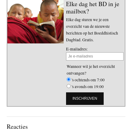
Elke dag het BD in je
mailbox?
Elke dag sturen we je een
overzicht van de nieuwste
berichten op het Boeddhistisch
Dagblad. Gratis.
E-mailadres:
Wanneer wil je het overzicht
ontvangen?
's ochtends om 7:00
's avonds om 19:00
Lees
Reacties
Interacties