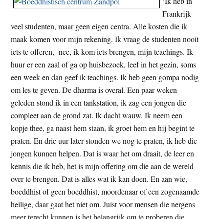
‘Ik heb in
Frankrijk
veel studenten, maar geen eigen centra. Alle kosten die ik
maak komen voor mijn rekening. Ik vraag de studenten nooit
iets te offeren, nee, ik kom iets brengen, mijn teachings. Ik
huur er een zaal of ga op huisbezoek, leef in het gezin, soms
een week en dan geef ik teachings. Ik heb geen gompa nodig
om les te geven. De dharma is overal. Een paar weken
geleden stond ik in een tankstation, ik zag een jongen die
compleet aan de grond zat. Ik dacht wauw. Ik neem een
kopje thee, ga naast hem staan, ik groet hem en hij begint te
praten. En drie uur later stonden we nog te praten, ik heb die
jongen kunnen helpen. Dat is waar het om draait, de leer en
kennis die ik heb, het is mijn offering om die aan de wereld
over te brengen. Dat is alles wat ik kan doen. En aan wie,
boeddhist of geen boeddhist, moordenaar of een zogenaamde
heilige, daar gaat het niet om. Juist voor mensen die nergens
meer terecht kunnen is het belangrijk om te proberen die