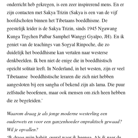
onderricht heb gekregen, is een zeer inspirerend mens. En er
zijn contacten met Sakya Trizin (Sakya is een van de vijf
hoofdscholen binnen het Tibetaans boeddhisme. De
geestelijk leider is de Sakya Trizin, sinds 1945 Ngawang
Kunga Tegchen Palbar Samphel Wanggi Gyalpo, JH). En ik
geniet van de teachings van Sogyal Rinpoche, die zo
duidelijk het boeddhisme kan vertalen naar westerse
denkbeelden. Ik ben niet de enige die in boeddhistisch
opzicht solitair leeft. In Nederland, in het westen, zijn er veel
Tibetaanse boeddhistische leraren die zich niet hebben
aangesloten bij een sangha of bekend zijn als lama. Die puur
zelfstudie beoefenen, maar ook mensen om zich heen hebben
die ze begeleiden.’
Waarom draag je als jonge moderne westerling een
ouderwets en voor een ganzenhoeder onpraktisch gewaad?
Wil je opvallen?
‘Ik draag mijn habijt, overal waar ik heenga. Als ik naar de