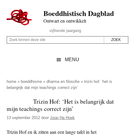
Door
Skip
Spring
Spring
Boeddhistisch Dagblad
naar
to
naar
naar
de
secondary
de
de
Ontwart en ontwikkelt
hoofd
menu
eerste
voettekst
Header
vijftiende jaargang
inhoud
sidebar
Rechts
Z
Z
o
o
e
e
MENU
k
k
b
o
i
p
home
»
boeddhisme
»
dharma en filosofie
»
trizin hof: ‘het is
n
belangrijk dat mijn teachings correct zijn’
d
n
e
Trizin Hof: ‘Het is belangrijk dat
e
z
mijn teachings correct zijn’
n
e
d
13 september 2012
door
Joop Ha Hoek
s
e
i
Trizin Hof en ik zitten aan een lange tafel in het
z