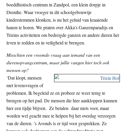
boeddhistisch centrum in Zandpol, een klein dorpje in
t
e
Drenthe. Waar vroeger in dit schoolgebouwtje
e
s
kinderstemmen klonken, is nu het geluid van kraaiende
i
hanen te horen. We praten over Akka’s Ganzenparadijs en
t
Trizins activiteiten om bedreigde ganzen en andere dieren het
e
leven te redden en in veiligheid te brengen.
Misschien een vreemde vraag aan iemand van een
dierenopvangcentrum, maar jullie vangen hier toch ook
mensen op?
‘Dat klopt, mensen
met levensvragen of
problemen. Ik begeleid ze en probeer ze weer terug te
brengen op het pad. De mensen die hier aankloppen kunnen
hier een tijdje blijven. Ze betalen daar niets voor, maar
worden wel geacht mee te helpen bij het overdag verzorgen
van de dieren. ’s Avonds is er tijd voor gesprekken. Ze
kunnen ook deelnemen aan de ochtendmeditatie met