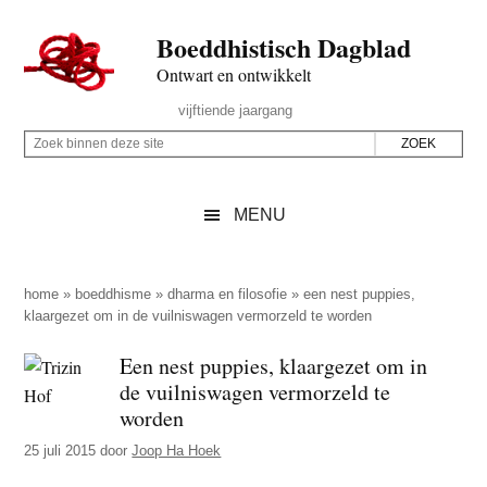
Door
Skip
Spring
Spring
Boeddhistisch Dagblad
naar
to
naar
naar
de
secondary
de
de
Ontwart en ontwikkelt
hoofd
menu
eerste
voettekst
Header
vijftiende jaargang
inhoud
sidebar
Rechts
Z
Z
o
o
e
e
MENU
k
k
b
o
i
p
home
»
boeddhisme
»
dharma en filosofie
»
een nest puppies,
n
klaargezet om in de vuilniswagen vermorzeld te worden
d
n
e
Een nest puppies, klaargezet om in
e
z
de vuilniswagen vermorzeld te
n
e
worden
d
s
25 juli 2015
door
Joop Ha Hoek
e
i
z