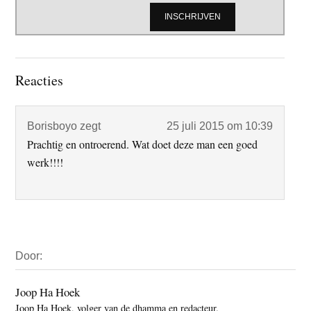
Lees
Reacties
Interacties
Borisboyo
zegt
25 juli 2015 om 10:39
Prachtig en ontroerend. Wat doet deze man een goed
werk!!!!
Primaire
Door:
Sidebar
Joop Ha Hoek
Joop Ha Hoek, volger van de dhamma en redacteur.