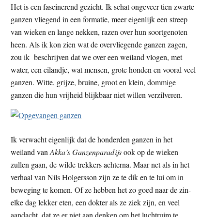
Het is een fascinerend gezicht. Ik schat ongeveer tien zwarte
t
e
ganzen vliegend in een formatie, meer eigenlijk een streep
e
s
van wieken en lange nekken, razen over hun soortgenoten
i
heen. Als ik kon zien wat de overvliegende ganzen zagen,
t
zou ik beschrijven dat we over een weiland vlogen, met
e
water, een eilandje, wat mensen, grote honden en vooral veel
ganzen. Witte, grijze, bruine, groot en klein, dommige
ganzen die hun vrijheid blijkbaar niet willen verzilveren.
Ik verwacht eigenlijk dat de honderden ganzen in het
weiland van
Akka’s Ganzenparadijs
ook op de wieken
zullen gaan, de wilde trekkers achterna. Maar net als in het
verhaal van Nils Holgersson zijn ze te dik en te lui om in
beweging te komen. Of ze hebben het zo goed naar de zin-
elke dag lekker eten, een dokter als ze ziek zijn, en veel
aandacht, dat ze er niet aan denken om het luchtruim te