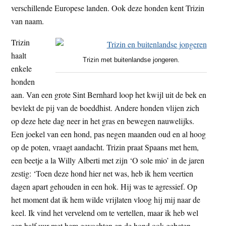
verschillende Europese landen. Ook deze honden kent Trizin
van naam.
Trizin
haalt
Trizin met buitenlandse jongeren.
enkele
honden
aan. Van een grote Sint Bernhard loop het kwijl uit de bek en
bevlekt de pij van de boeddhist. Andere honden vlijen zich
op deze hete dag neer in het gras en bewegen nauwelijks.
Een joekel van een hond, pas negen maanden oud en al hoog
op de poten, vraagt aandacht. Trizin praat Spaans met hem,
een beetje a la Willy Alberti met zijn ‘O sole mio’ in de jaren
zestig: ‘Toen deze hond hier net was, heb ik hem veertien
dagen apart gehouden in een hok. Hij was te agressief. Op
het moment dat ik hem wilde vrijlaten vloog hij mij naar de
keel. Ik vind het vervelend om te vertellen, maar ik heb wel
een half uur met hem gevochten en de hond ook gebeten.