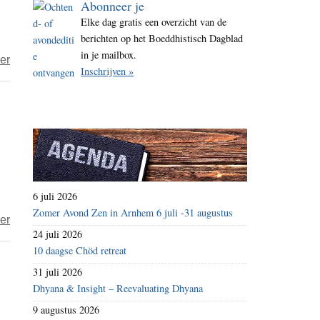
Abonneer je
i
Elke dag gratis een overzicht van de
t
berichten op het Boeddhistisch Dagblad
e
in je mailbox.
over
er
Inschrijven »
Akka’s
Ganzenparadijs,
de
dood
en
het
leven
6 juli 2026
Zomer Avond Zen in Arnhem 6 juli -31 augustus
over
er
24 juli 2026
Akka’s
10 daagse Chöd retreat
Ganzenparadijs,
31 juli 2026
de
Dhyana & Insight – Reevaluating Dhyana
dood
9 augustus 2026
en