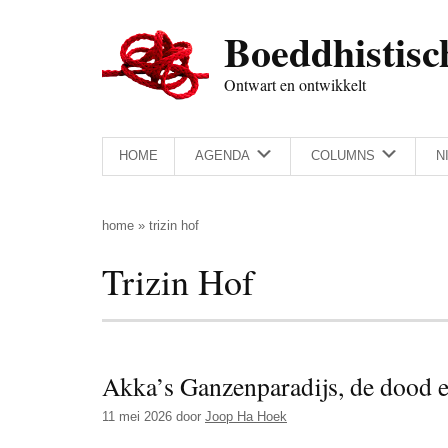
Door
Skip
Spring
Spring
Boeddhistisc
naar
to
naar
naar
de
secondary
de
de
Ontwart en ontwikkelt
hoofd
menu
eerste
voettekst
inhoud
sidebar
HOME
AGENDA
COLUMNS
N
home
»
trizin hof
Trizin Hof
Akka’s Ganzenparadijs, de dood e
11 mei 2026
door
Joop Ha Hoek