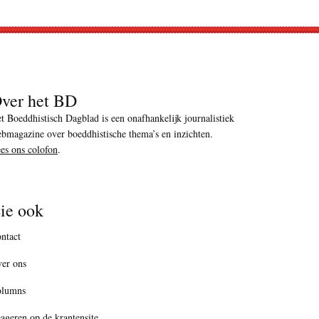
ver het BD
t Boeddhistisch Dagblad is een onafhankelijk journalistiek
bmagazine over boeddhistische thema’s en inzichten.
es ons colofon
.
ie ook
ntact
er ons
olumns
ageren op de krantensite