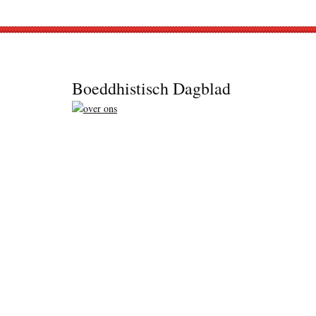
Footer
Boeddhistisch Dagblad