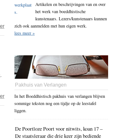
Artikelen en beschrijvingen van en over
dat
het werk van boeddhistische
mijn
kunstenaars. Lezers/kunstenaars kunnen
teachings
zich ook aanmelden met hun eigen werk.
over
er
correct
lees meer »
Trizin
zijn’
Hof,
rinpoche,
of
zelfbenoemde
.
monnik?
Pakhuis van Verlangen
over
In het Boeddhistisch pakhuis van verlangen blijven
er
sommige teksten nog een tijdje op de leestafel
Jagers
liggen.
en
boeddhistische
De Poortloze Poort voor nitwits, koan 17 –
kogels
De staatsleraar die drie keer zijn bediende