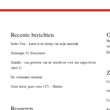
Recente berichten
O
He
Sodis Vita – kunst is de uiting van mijn innerlijk
we
Le
Zentangle 31 (Enzymen)
Gandhi – een geweten van de wereld en voor ons eigen leven
(deel 2)
Z
De volmaakte misdaad
Co
Geen dood, geen vrees (27) – Huilen
Ov
C
Reageren
Re