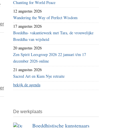
Chanting for World Peace
r
het
12 augustus 2026
leven
Wandering the Way of Perfect Wisdom
over
er
17 augustus 2026
Een
Boeddha- vakantieweek met Tara, de vrouwelijke
nest
Boeddha van wijsheid
puppies,
20 augustus 2026
klaargezet
Zen Spirit Leesgroep 2026 22 januari t/m 17
om
december 2026 online
in
21 augustus 2026
de
Sacred Art en Kum Nye retraite
vuilniswagen
bekijk de agenda
over
er
vermorzeld
Trizin
te
Hof:
worden
‘Het
De werkplaats
is
Boeddhistische kunstenaars
belangrijk