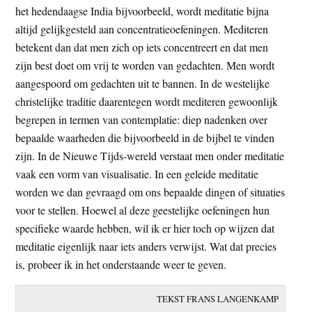
het hedendaagse India bijvoorbeeld, wordt meditatie bijna
t
e
altijd gelijkgesteld aan concentratieoefeningen. Mediteren
e
s
betekent dan dat men zich op iets concentreert en dat men
i
zijn best doet om vrij te worden van gedachten. Men wordt
t
aangespoord om gedachten uit te bannen. In de westelijke
e
christelijke traditie daarentegen wordt mediteren gewoonlijk
begrepen in termen van contemplatie: diep nadenken over
bepaalde waarheden die bijvoorbeeld in de bijbel te vinden
zijn. In de Nieuwe Tijds-wereld verstaat men onder meditatie
vaak een vorm van visualisatie. In een geleide meditatie
worden we dan gevraagd om ons bepaalde dingen of situaties
voor te stellen. Hoewel al deze geestelijke oefeningen hun
specifieke waarde hebben, wil ik er hier toch op wijzen dat
meditatie eigenlijk naar iets anders verwijst. Wat dat precies
is, probeer ik in het onderstaande weer te geven.
TEKST FRANS LANGENKAMP