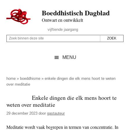
Door
Skip
Spring
Spring
Boeddhistisch Dagblad
naar
to
naar
naar
de
secondary
de
de
Ontwart en ontwikkelt
hoofd
menu
eerste
voettekst
Header
vijftiende jaargang
inhoud
sidebar
Rechts
Z
Z
o
o
e
e
MENU
k
k
b
o
i
p
home
»
boeddhisme
»
enkele dingen die elk mens hoort te weten
n
over meditatie
d
n
e
Enkele dingen die elk mens hoort te
e
z
weten over meditatie
n
e
d
29 december 2023
door
gastauteur
s
e
i
Meditatie wordt vaak begrepen in termen van concentratie. In
z