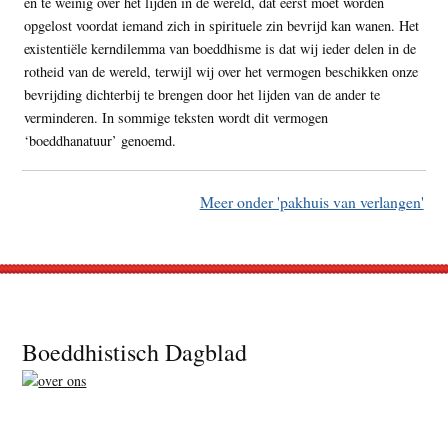
en te weinig over het lijden in de wereld, dat eerst moet worden
opgelost voordat iemand zich in spirituele zin bevrijd kan wanen. Het
existentiële kerndilemma van boeddhisme is dat wij ieder delen in de
rotheid van de wereld, terwijl wij over het vermogen beschikken onze
bevrijding dichterbij te brengen door het lijden van de ander te
verminderen. In sommige teksten wordt dit vermogen
‘boeddhanatuur’ genoemd.
Meer onder 'pakhuis van verlangen'
Footer
Boeddhistisch Dagblad