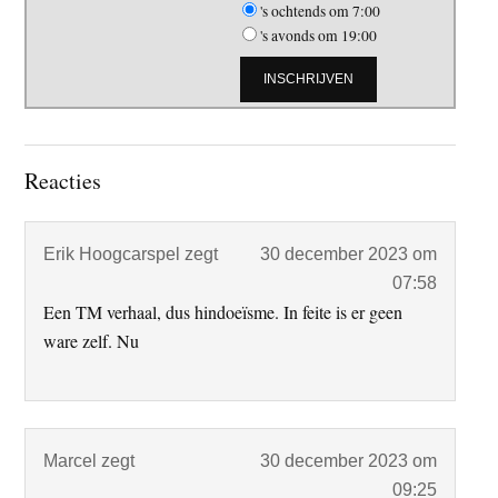
's ochtends om 7:00
's avonds om 19:00
Lees
Reacties
Interacties
Erik Hoogcarspel
zegt
30 december 2023 om
07:58
Een TM verhaal, dus hindoeïsme. In feite is er geen
ware zelf. Nu
Marcel
zegt
30 december 2023 om
09:25