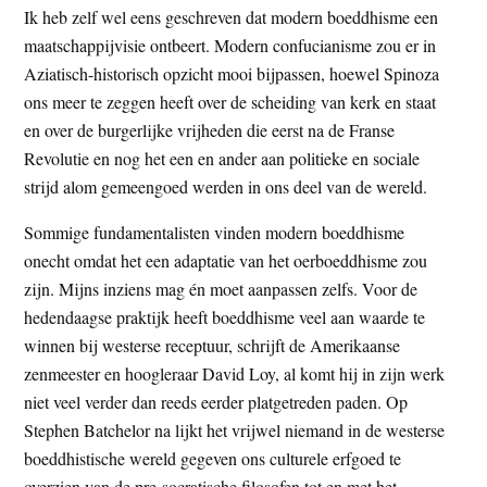
Ik heb zelf wel eens geschreven dat modern boeddhisme een
maatschappijvisie ontbeert. Modern confucianisme zou er in
Aziatisch-historisch opzicht mooi bijpassen, hoewel Spinoza
ons meer te zeggen heeft over de scheiding van kerk en staat
en over de burgerlijke vrijheden die eerst na de Franse
Revolutie en nog het een en ander aan politieke en sociale
strijd alom gemeengoed werden in ons deel van de wereld.
Sommige fundamentalisten vinden modern boeddhisme
onecht omdat het een adaptatie van het oerboeddhisme zou
zijn. Mijns inziens mag én moet aanpassen zelfs. Voor de
hedendaagse praktijk heeft boeddhisme veel aan waarde te
winnen bij westerse receptuur, schrijft de Amerikaanse
zenmeester en hoogleraar David Loy, al komt hij in zijn werk
niet veel verder dan reeds eerder platgetreden paden. Op
Stephen Batchelor na lijkt het vrijwel niemand in de westerse
boeddhistische wereld gegeven ons culturele erfgoed te
overzien van de pre-socratische filosofen tot en met het