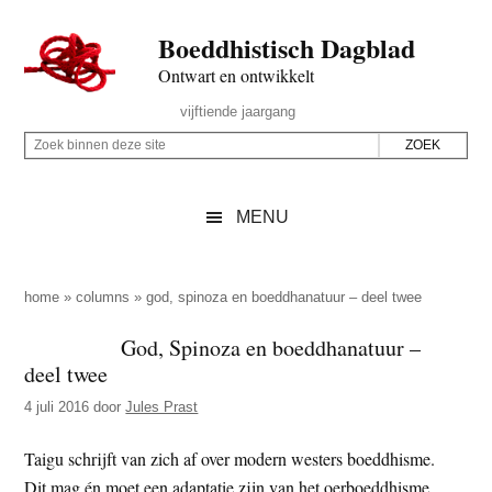
Door
Skip
Spring
Spring
Boeddhistisch Dagblad
naar
to
naar
naar
de
secondary
de
de
Ontwart en ontwikkelt
hoofd
menu
eerste
voettekst
Header
vijftiende jaargang
inhoud
sidebar
Rechts
Z
Z
o
o
e
e
MENU
k
k
b
o
i
p
home
»
columns
»
god, spinoza en boeddhanatuur – deel twee
n
d
God, Spinoza en boeddhanatuur –
n
e
deel twee
e
z
n
4 juli 2016
door
Jules Prast
e
d
s
Taigu schrijft van zich af over modern westers boeddhisme.
e
i
Dit mag én moet een adaptatie zijn van het oerboeddhisme.
z