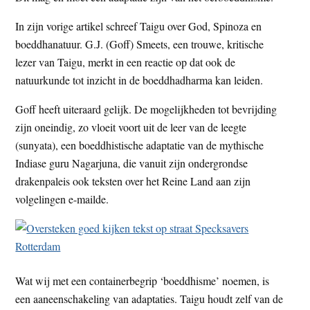
t
e
In zijn vorige artikel schreef Taigu over God, Spinoza en
e
s
boeddhanatuur. G.J. (Goff) Smeets, een trouwe, kritische
i
lezer van Taigu, merkt in een reactie op dat ook de
t
natuurkunde tot inzicht in de boeddhadharma kan leiden.
e
Goff heeft uiteraard gelijk. De mogelijkheden tot bevrijding
zijn oneindig, zo vloeit voort uit de leer van de leegte
(sunyata), een boeddhistische adaptatie van de mythische
Indiase guru Nagarjuna, die vanuit zijn ondergrondse
drakenpaleis ook teksten over het Reine Land aan zijn
volgelingen e-mailde.
Wat wij met een containerbegrip ‘boeddhisme’ noemen, is
een aaneenschakeling van adaptaties. Taigu houdt zelf van de