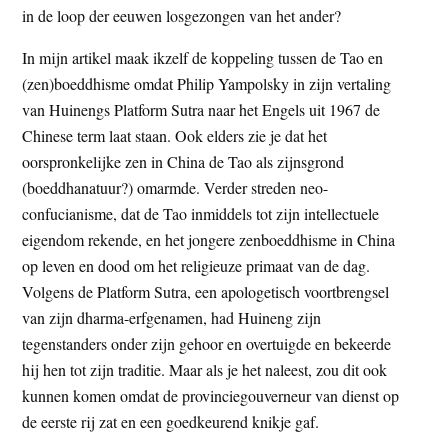
in de loop der eeuwen losgezongen van het ander?
In mijn artikel maak ikzelf de koppeling tussen de Tao en
(zen)boeddhisme omdat Philip Yampolsky in zijn vertaling
van Huinengs Platform Sutra naar het Engels uit 1967 de
Chinese term laat staan. Ook elders zie je dat het
oorspronkelijke zen in China de Tao als zijnsgrond
(boeddhanatuur?) omarmde. Verder streden neo-
confucianisme, dat de Tao inmiddels tot zijn intellectuele
eigendom rekende, en het jongere zenboeddhisme in China
op leven en dood om het religieuze primaat van de dag.
Volgens de Platform Sutra, een apologetisch voortbrengsel
van zijn dharma-erfgenamen, had Huineng zijn
tegenstanders onder zijn gehoor en overtuigde en bekeerde
hij hen tot zijn traditie. Maar als je het naleest, zou dit ook
kunnen komen omdat de provinciegouverneur van dienst op
de eerste rij zat en een goedkeurend knikje gaf.