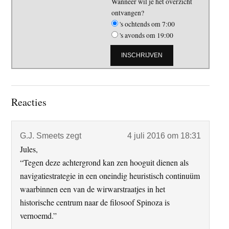
Wanneer wil je het overzicht
ontvangen?
's ochtends om 7:00
's avonds om 19:00
Lees
Reacties
Interacties
G.J. Smeets
zegt
4 juli 2016 om 18:31
Jules,
“Tegen deze achtergrond kan zen hooguit dienen als
navigatiestrategie in een oneindig heuristisch continuüm
waarbinnen een van de wirwarstraatjes in het
historische centrum naar de filosoof Spinoza is
vernoemd.”