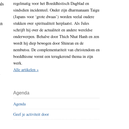
ls
regelmatig voor het Boeddhistisch Dagblad en
i
sindsdien incidenteel. Onder zijn dharmanaam Taigu
t
(Japans voor ‘grote dwaas’) worden veelal oudere
e
an
stukken over spiritualiteit herplaatst. Als Jules
schrijft hij over de actualiteit en andere wereldse
onderwerpen. Behalve door Thich Nhat Hanh en zen
wordt hij diep bewogen door Shinran en de
nembutsu. De complementariteit van christendom en
boeddhisme vormt een terugkerend thema in zijn
werk.
Alle artikelen »
n
Agenda
Agenda
Geef je activiteit door