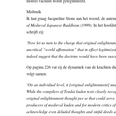
moreel vacuüm wordt gelegitimeerd.
Misbruik
Ik laat graag Jacqueline Stone aan het woord, de aute
of Medieval Japanese Buddhism
(1999). In het hoofdst
schrijft zij:
‘Now let us turn to the charge that original enlighten
uncritical “world affirmation” that in effect legitimiz
indeed suggest that the doctrine would have been suscep
Op pagina 226 vat zij de dynamiek van de krachten die 
volgt samen:
‘On an individual level, it [original enlightenment] u
While the compilers of Tendai kuden texts clearly recogn
original enlightenment thought per se that could serve 
producers of medieval kuden and for modern critics of 
acknowledge even deluded thoughts and sinful deeds as