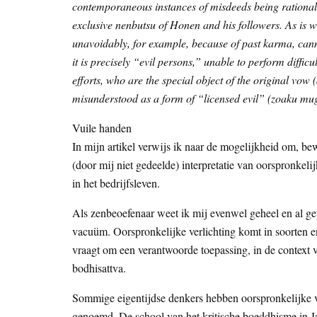
contemporaneous instances of misdeeds being rationaliz
exclusive nenbutsu of Honen and his followers. As is w
unavoidably, for example, because of past karma, cann
it is precisely “evil persons,” unable to perform diffic
efforts, who are the special object of the original vow 
misunderstood as a form of “licensed evil” (zoaku mug
Vuile handen
In mijn artikel verwijs ik naar de mogelijkheid om, be
(door mij niet gedeelde) interpretatie van oorspronkel
in het bedrijfsleven.
Als zenbeoefenaar weet ik mij evenwel geheel en al gepl
vacuüm. Oorspronkelijke verlichting komt in soorten en
vraagt om een verantwoorde toepassing, in de context va
bodhisattva.
Sommige eigentijdse denkers hebben oorspronkelijke v
genoemd. De school van het kritische boeddhisme in Ja