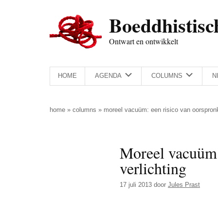
Door
Skip
Spring
Spring
Boeddhistisc
naar
to
naar
naar
de
secondary
de
de
Ontwart en ontwikkelt
hoofd
menu
eerste
voettekst
inhoud
sidebar
HOME
AGENDA
COLUMNS
N
home
»
columns
»
moreel vacuüm: een risico van oorspronke
Moreel vacuüm: 
verlichting
17 juli 2013
door
Jules Prast