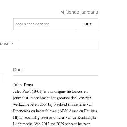
Header
vijftiende jaargang
Rechts
Z
Z
o
o
e
e
k
k
RIVACY
b
o
i
p
Primaire
n
d
Door:
Sidebar
n
e
e
z
Jules Prast
n
Jules Prast (1961) is van origine historicus en
e
d
journalist, maar bracht het grootste deel van zijn
s
e
werkzame leven door bij overheid (ministerie van
i
z
Financiën) en bedrijfsleven (ABN Amro en Philips).
t
e
Hij is voormalig reserve-officier van de Koninklijke
e
Luchtmacht. Van 2012 tot 2025 schreef hij zeer
s