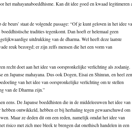
door het mahayanaboeddhisme. Kan dit idee goed en kwaad legitimeren a
e beurs’ staat de volgende passage: “Of je kunt geloven in het idee v
e boeddhistische tradities tegenkomt. Dan hoeft er helemaal geen
 gelijkwaardige uitdrukking van de dharma. Wel heeft deze laatste
ade reuk bezorgd; er zijn zelfs mensen die het een vorm van
en recht doet aan het idee van oorspronkelijke verlichting als zodanig.
nese en Japanse mahayana. Dus ook Dogen, Eisai en Shinran, en heel ze
bedoeling van het idee van oorspronkelijke verlichting om te stellen
ng van de Dharma zijn.”
jnen eens. De Japanse boeddhisten die in de middeleeuwen het idee van
der hebben ontwikkeld, hebben er bij herhaling tegen gewaarschuwd om
uwen. Maar ze deden dit om een reden, namelijk omdat het idee van
 het risico met zich mee bleek te brengen dat onethisch handelen in een