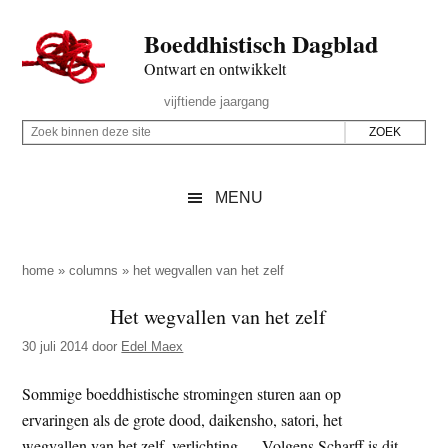
Door
Skip
Spring
Spring
Boeddhistisch Dagblad
naar
to
naar
naar
de
secondary
de
de
Ontwart en ontwikkelt
hoofd
menu
eerste
voettekst
Header
vijftiende jaargang
inhoud
sidebar
Rechts
Z
Z
o
o
e
e
MENU
k
k
b
o
i
p
home
»
columns
»
het wegvallen van het zelf
n
d
Het wegvallen van het zelf
n
e
e
30 juli 2014
door
Edel Maex
z
n
e
d
Sommige boeddhistische stromingen sturen aan op
s
e
ervaringen als de grote dood, daikensho, satori, het
i
z
wegvallen van het zelf, verlichting … Volgens Scharff is dit