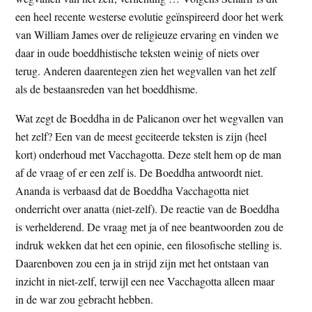
t
e
een heel recente westerse evolutie geïnspireerd door het werk
e
s
van William James over de religieuze ervaring en vinden we
i
daar in oude boeddhistische teksten weinig of niets over
t
terug. Anderen daarentegen zien het wegvallen van het zelf
e
als de bestaansreden van het boeddhisme.
Wat zegt de Boeddha in de Palicanon over het wegvallen van
het zelf? Een van de meest geciteerde teksten is zijn (heel
kort) onderhoud met Vacchagotta. Deze stelt hem op de man
af de vraag of er een zelf is. De Boeddha antwoordt niet.
Ananda is verbaasd dat de Boeddha Vacchagotta niet
onderricht over anatta (niet-zelf). De reactie van de Boeddha
is verhelderend. De vraag met ja of nee beantwoorden zou de
indruk wekken dat het een opinie, een filosofische stelling is.
Daarenboven zou een ja in strijd zijn met het ontstaan van
inzicht in niet-zelf, terwijl een nee Vacchagotta alleen maar
in de war zou gebracht hebben.