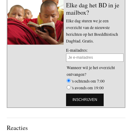
Elke dag het BD in je
mailbox?
Elke dag sturen we je een
overzicht van de nieuwste
berichten op het Boeddhistisch
Dagblad. Gratis.
E-mailadres:
Wanneer wil je het overzicht
ontvangen?
's ochtends om 7:00
's avonds om 19:00
Lees
Reacties
Interacties