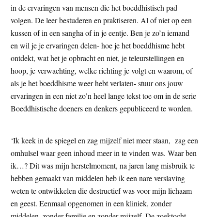
in de ervaringen van mensen die het boeddhistisch pad
t
e
volgen. De leer bestuderen en praktiseren. Al of niet op een
e
s
kussen of in een sangha of in je eentje. Ben je zo’n iemand
i
en wil je je ervaringen delen- hoe je het boeddhisme hebt
t
ontdekt, wat het je opbracht en niet, je teleurstellingen en
e
hoop, je verwachting, welke richting je volgt en waarom, of
als je het boeddhisme weer hebt verlaten- stuur ons jouw
ervaringen in een niet zo’n heel lange tekst toe om in de serie
Boeddhistische doeners en denkers gepubliceerd te worden.
‘Ik keek in de spiegel en zag mijzelf niet meer staan, zag een
omhulsel waar geen inhoud meer in te vinden was. Waar ben
ik…? Dit was mijn herstelmoment, na jaren lang misbruik te
hebben gemaakt van middelen heb ik een nare verslaving
weten te ontwikkelen die destructief was voor mijn lichaam
en geest. Eenmaal opgenomen in een kliniek, zonder
middelen, zonder familie en zonder mijzelf. De zoektocht