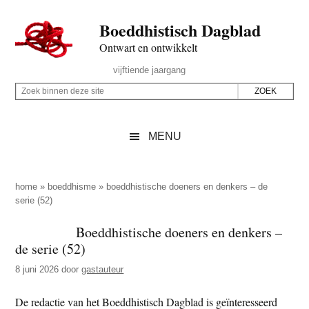
Door
Skip
Spring
Spring
Boeddhistisch Dagblad
naar
to
naar
naar
de
secondary
de
de
Ontwart en ontwikkelt
hoofd
menu
eerste
voettekst
Header
vijftiende jaargang
inhoud
sidebar
Rechts
Z
Z
o
o
e
e
MENU
k
k
b
o
i
p
home
»
boeddhisme
»
boeddhistische doeners en denkers – de
n
serie (52)
d
n
e
Boeddhistische doeners en denkers –
e
z
de serie (52)
n
e
d
8 juni 2026
door
gastauteur
s
e
i
De redactie van het Boeddhistisch Dagblad is geïnteresseerd
z