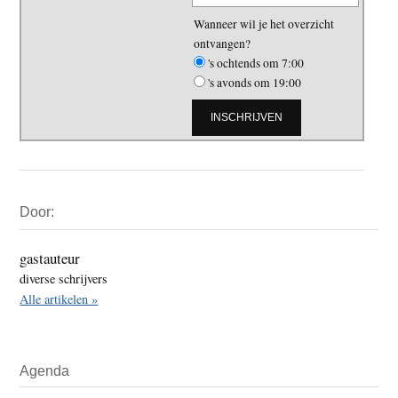
Wanneer wil je het overzicht
ontvangen?
's ochtends om 7:00
's avonds om 19:00
Primaire
Door:
Sidebar
gastauteur
diverse schrijvers
Alle artikelen »
Agenda