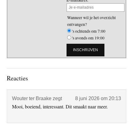
Wanneer wil je het overzicht
ontvangen?
's ochtends om 7:00
's avonds om 19:00
Lees
Reacties
Interacties
Wouter ter Braake
zegt
8 juni 2026 om 20:13
Mooi, boeiend, interessant. Dit smaakt naar meer.