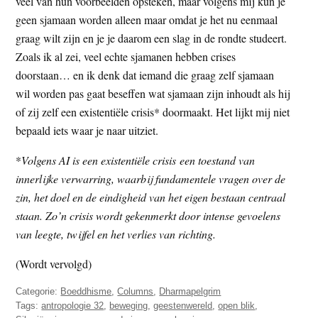
veel van hun voorbeelden opsteken, maar volgens mij kun je
geen sjamaan worden alleen maar omdat je het nu eenmaal
graag wilt zijn en je je daarom een slag in de rondte studeert.
Zoals ik al zei, veel echte sjamanen hebben crises
doorstaan… en ik denk dat iemand die graag zelf sjamaan
wil worden pas gaat beseffen wat sjamaan zijn inhoudt als hij
of zij zelf een existentiële crisis* doormaakt. Het lijkt mij niet
bepaald iets waar je naar uitziet.
*
Volgens AI is een existentiële crisis
een toestand van
innerlijke verwarring, waarbij fundamentele vragen over de
zin, het doel en de eindigheid van het eigen bestaan centraal
staan. Zo’n crisis wordt gekenmerkt door intense gevoelens
van leegte, twijfel en het verlies van richting.
(Wordt vervolgd)
Categorie:
Boeddhisme
,
Columns
,
Dharmapelgrim
Tags:
antropologie 32
,
beweging
,
geestenwereld
,
open blik
,