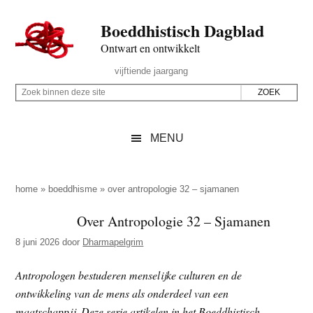
Door
Skip
Spring
Spring
Boeddhistisch Dagblad
naar
to
naar
naar
de
secondary
de
de
Ontwart en ontwikkelt
hoofd
menu
eerste
voettekst
Header
vijftiende jaargang
inhoud
sidebar
Rechts
Z
Z
o
o
e
e
MENU
k
k
b
o
i
p
home
»
boeddhisme
»
over antropologie 32 – sjamanen
n
d
Over Antropologie 32 – Sjamanen
n
e
e
8 juni 2026
door
Dharmapelgrim
z
n
e
d
Antropologen bestuderen menselijke culturen en de
s
e
ontwikkeling van de mens als onderdeel van een
i
z
maatschappij. Deze serie artikelen in het Boeddhistisch