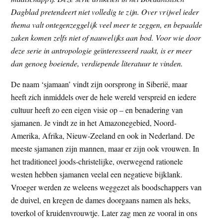
t
e
Dagblad pretendeert niet volledig te zijn. Over vrijwel ieder
e
s
thema valt ontegenzeggelijk veel meer te zeggen, en bepaalde
i
zaken komen zelfs niet of nauwelijks aan bod. Voor wie door
t
deze serie in antropologie geïnteresseerd raakt, is er meer
e
dan genoeg boeiende, verdiepende literatuur te vinden.
De naam ‘sjamaan’ vindt zijn oorsprong in Siberië, maar
heeft zich inmiddels over de hele wereld verspreid en iedere
cultuur heeft zo een eigen visie op – en benadering van
sjamanen. Je vindt ze in het Amazonegebied, Noord-
Amerika, Afrika, Nieuw-Zeeland en ook in Nederland. De
meeste sjamanen zijn mannen, maar er zijn ook vrouwen. In
het traditioneel joods-christelijke, overwegend rationele
westen hebben sjamanen veelal een negatieve bijklank.
Vroeger werden ze weleens weggezet als boodschappers van
de duivel, en kregen de dames doorgaans namen als heks,
toverkol of kruidenvrouwtje. Later zag men ze vooral in ons