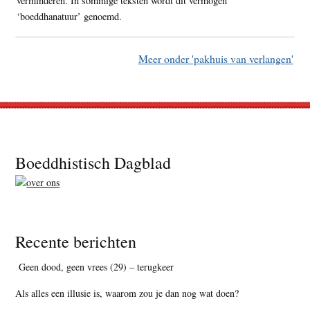
verminderen. In sommige teksten wordt dit vermogen
‘boeddhanatuur’ genoemd.
Meer onder 'pakhuis van verlangen'
Footer
Boeddhistisch Dagblad
Recente berichten
Geen dood, geen vrees (29) – terugkeer
Als alles een illusie is, waarom zou je dan nog wat doen?