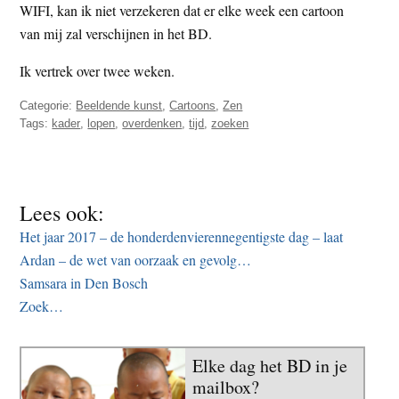
WIFI, kan ik niet verzekeren dat er elke week een cartoon
van mij zal verschijnen in het BD.
Ik vertrek over twee weken.
Categorie:
Beeldende kunst
,
Cartoons
,
Zen
Tags:
kader
,
lopen
,
overdenken
,
tijd
,
zoeken
Lees ook:
Het jaar 2017 – de honderdenvierennegentigste dag – laat
Ardan – de wet van oorzaak en gevolg…
Samsara in Den Bosch
Zoek…
Elke dag het BD in je
mailbox?