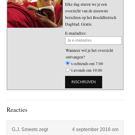
Elke dag sturen we je een
overzicht van de nieuwste
berichten op het Boeddhistisch
Dagblad. Gratis.
E-mailadres:
Wanneer wil je het overzicht
ontvangen?
's ochtends om 7:00
's avonds om 19:00
Lees
Reacties
Interacties
G.J. Smeets
zegt
4 september 2016 om