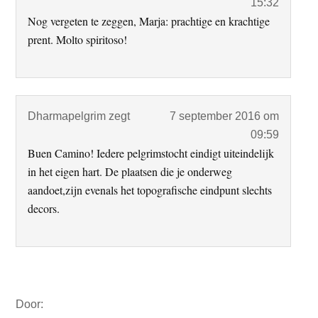
15:32
Nog vergeten te zeggen, Marja: prachtige en krachtige
prent. Molto spiritoso!
Dharmapelgrim
zegt
7 september 2016 om
09:59
Buen Camino! Iedere pelgrimstocht eindigt uiteindelijk
in het eigen hart. De plaatsen die je onderweg
aandoet,zijn evenals het topografische eindpunt slechts
decors.
Primaire
Door:
Sidebar