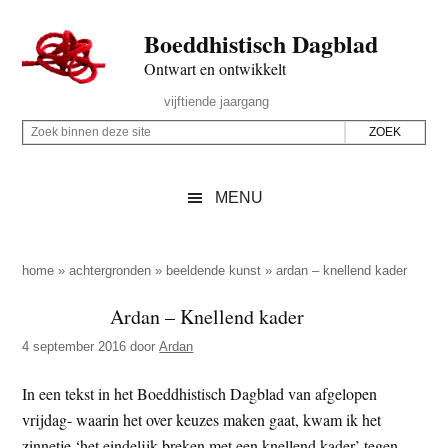
Door
Skip
Spring
Spring
Boeddhistisch Dagblad
naar
to
naar
naar
de
secondary
de
de
Ontwart en ontwikkelt
hoofd
menu
eerste
voettekst
Header
vijftiende jaargang
inhoud
sidebar
Rechts
Z
Z
o
o
e
e
MENU
k
k
b
o
i
p
home
»
achtergronden
»
beeldende kunst
»
ardan – knellend kader
n
d
Ardan – Knellend kader
n
e
e
4 september 2016
door
Ardan
z
n
e
d
In een tekst in het Boeddhistisch Dagblad van afgelopen
s
e
vrijdag- waarin het over keuzes maken gaat, kwam ik het
i
z
zinnetje ‘het eindelijk breken met een knellend kader’ tegen.