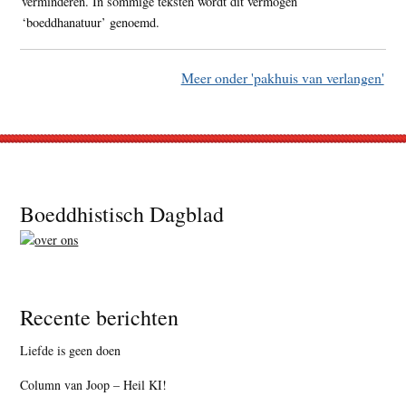
verminderen. In sommige teksten wordt dit vermogen
‘boeddhanatuur’ genoemd.
Meer onder 'pakhuis van verlangen'
Footer
Boeddhistisch Dagblad
Recente berichten
Liefde is geen doen
Column van Joop – Heil KI!