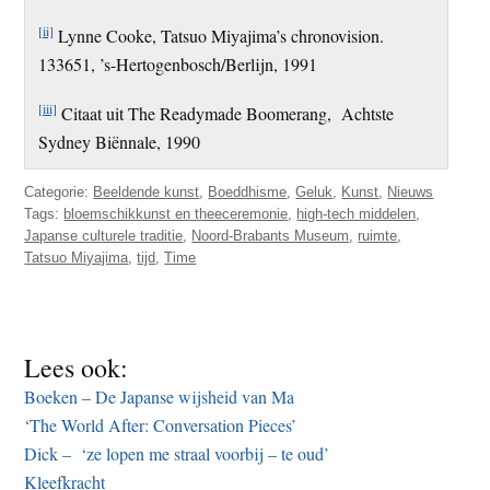
[ii]
Lynne Cooke, Tatsuo Miyajima’s chronovision.
133651, ’s-Hertogenbosch/Berlijn, 1991
[iii]
Citaat uit The Readymade Boomerang, Achtste
Sydney Biënnale, 1990
Categorie:
Beeldende kunst
,
Boeddhisme
,
Geluk
,
Kunst
,
Nieuws
Tags:
bloemschikkunst en theeceremonie
,
high-tech middelen
,
Japanse culturele traditie
,
Noord-Brabants Museum
,
ruimte
,
Tatsuo Miyajima
,
tijd
,
Time
Lees ook:
Boeken – De Japanse wijsheid van Ma
‘The World After: Conversation Pieces’
Dick – ‘ze lopen me straal voorbij – te oud’
Kleefkracht