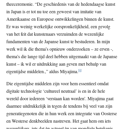
theeceremonie. “De geschiedenis van de hedendaagse kunst
in Japan is er tot nu toe een geweest van imitatie van
Amerikaanse en Europese ontwikkelingen binnen de kunst.
Er was weinig werkelijke oorspronkelijkheid, een gevolg
van het feit dat kunstenaars verzuimden de wezenlijke
fundamenten van de Japanse kunst te bestuderen. In mijn
werk wil ik die thema’s opnieuw onderzoeken – ze erven -,
thema’s die lange tijd deel hebben uitgemaakt van de Japanse
kunst – ik wil er uitdrukking aan geven met behulp van
[i]
eigentijdse middelen.,” aldus Miyajima.
Die eigentijdse middelen zijn voor hem essentieel omdat
digitale technologie ‘cultureel neutraal’ is en in de hele
wereld door iedereen ‘verstaan kan worden’. Miyajima gaat
daarmee uitdrukkelijk in tegen de tendens bij veel van zijn
generatiegenoten die in hun werk een integratie van Oosterse
en Westerse denkbeelden nastreven. Het gaat hem om iets
wezenlijkers, iets dat èn actueel èn van mondiale betekenis