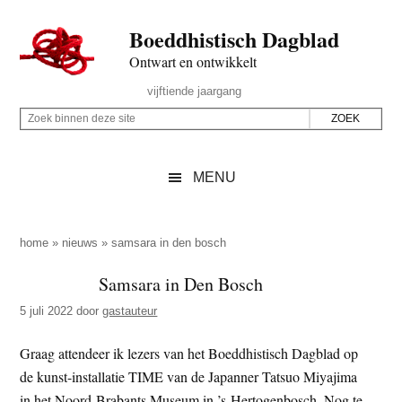
Door
Skip
Spring
Spring
Boeddhistisch Dagblad
naar
to
naar
naar
de
secondary
de
de
Ontwart en ontwikkelt
hoofd
menu
eerste
voettekst
Header
vijftiende jaargang
inhoud
sidebar
Rechts
Z
Z
o
o
e
e
MENU
k
k
b
o
i
p
home
»
nieuws
»
samsara in den bosch
n
d
Samsara in Den Bosch
n
e
e
5 juli 2022
door
gastauteur
z
n
e
d
Graag attendeer ik lezers van het Boeddhistisch Dagblad op
s
e
de kunst-installatie TIME van de Japanner Tatsuo Miyajima
i
z
in het Noord-Brabants Museum in ’s-Hertogenbosch. Nog te