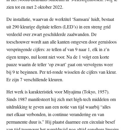
t
e
zien tot en met 2 oktober 2022.
e
s
De installatie, waarvan de werktitel ‘Samsara’ luidt, bestaat
i
uit 290 kleurige digitale tellers (LED’s) in een streng grid
t
verdeeld over zwart geschilderde zaalwanden. De
e
toeschouwer wordt aan alle kanten omgeven door geruisloos
verspringende cijfers: ze tellen af van 9 naar 1, elk in z’n
eigen tempo, nul komt niet voor. Na de 1 volgt een korte
pauze waarin de teller ‘op zwart’ gaat om vervolgens weer
bij 9 te beginnen. Per tel-ronde wisselen de cijfers van kleur.
Er zijn 7 verschillende kleuren.
Het werk is karakteristiek voor Miyajima (Tokyo, 1957).
Sinds 1987 manifesteert hij zich met high-tech middelen om
uitdrukking te geven aan een notie van tijd waarbij “alles
met elkaar verbonden, in continue verandering en van
permanente duur is.” Hij plaatst daarmee een circulair besef
van tijd tegenover het wereldwijd nog altijd gangbare lineaire